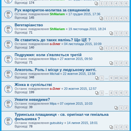
Відповіді:
174
1
2
3
4
5
6
Рух маргариток-молитва за священиків
Останнє повідомлення
ShMariam
«
17 грудня 2015, 17:36
Відповіді:
145
1
2
3
4
5
Вегетаріанство
Останнє повідомлення
ShMariam
«
19 листопада 2015, 18:24
Відповіді:
71
1
2
3
Як ставитись до таких явлінь? Що ЦЕ ?
Останнє повідомлення
о.Олег
«
04 листопада 2015, 10:09
Відповіді:
140
1
2
3
4
5
Подружжя: коли з'являється третій
Останнє повідомлення
Міра
«
27 жовтня 2015, 09:50
Відповіді:
71
1
2
3
Алкоголь. Роль і місце у людському житті.
Останнє повідомлення
Michail
«
22 жовтня 2015, 13:58
Відповіді:
348
1
…
9
10
11
12
Жінка в суспільстві
Останнє повідомлення
о.Олег
«
20 жовтня 2015, 12:57
Відповіді:
199
1
…
4
5
6
7
Уявити невидиме?
Останнє повідомлення
Міра
«
07 серпня 2015, 10:03
Відповіді:
39
1
2
Туринська плащаниця - св. оригінал чи геніальна
фальшивка ?
Останнє повідомлення
gutsulsky
«
14 липня 2015, 18:01
Відповіді:
78
1
2
3