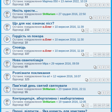
Останнє повідомлення
Марічка 050
«
13 липня 2022, 10:19
Відповіді:
126
1
2
3
4
5
Носіть хрести...
Останнє повідомлення
ShMariam
«
27 грудня 2016, 22:50
Відповіді:
93
1
2
3
4
Що для нас означає піст?
Останнє повідомлення
о.Олег
«
10 вересня 2016, 11:39
Відповіді:
233
1
…
5
6
7
8
Гордість vs покора
Останнє повідомлення
о.Олег
«
10 вересня 2016, 11:30
Відповіді:
10
Сповідь
Останнє повідомлення
о.Олег
«
10 вересня 2016, 11:18
Відповіді:
337
1
…
9
10
11
12
Нова євангелізація
Останнє повідомлення
Міра
«
29 червня 2016, 09:59
Відповіді:
68
1
2
3
Рoзпізнати покликання
Останнє повідомлення
Ira-arI
«
12 червня 2016, 16:07
Відповіді:
123
1
2
3
4
5
Пам'ятай день святий святкувати
Останнє повідомлення
ShMariam
«
23 травня 2016, 22:11
Відповіді:
55
1
2
Контрацепція, абортативна і неабортативна
Останнє повідомлення
ShMariam
«
19 травня 2016, 12:05
Відповіді:
517
1
…
15
16
17
18
Прощі, відпусти... Яка користь для християн?