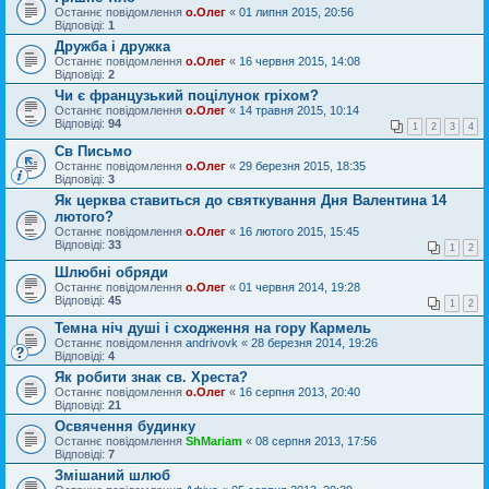
Останнє повідомлення
о.Олег
«
01 липня 2015, 20:56
Відповіді:
1
Дружба і дружка
Останнє повідомлення
о.Олег
«
16 червня 2015, 14:08
Відповіді:
2
Чи є французький поцілунок гріхом?
Останнє повідомлення
о.Олег
«
14 травня 2015, 10:14
Відповіді:
94
1
2
3
4
Св Письмо
Останнє повідомлення
о.Олег
«
29 березня 2015, 18:35
Відповіді:
3
Як церква ставиться до святкування Дня Валентина 14
лютого?
Останнє повідомлення
о.Олег
«
16 лютого 2015, 15:45
Відповіді:
33
1
2
Шлюбні обряди
Останнє повідомлення
о.Олег
«
01 червня 2014, 19:28
Відповіді:
45
1
2
Темна ніч душі і сходження на гору Кармель
Останнє повідомлення
andrivovk
«
28 березня 2014, 19:26
Відповіді:
4
Як робити знак св. Хреста?
Останнє повідомлення
о.Олег
«
16 серпня 2013, 20:40
Відповіді:
21
Освячення будинку
Останнє повідомлення
ShMariam
«
08 серпня 2013, 17:56
Відповіді:
7
Змішаний шлюб