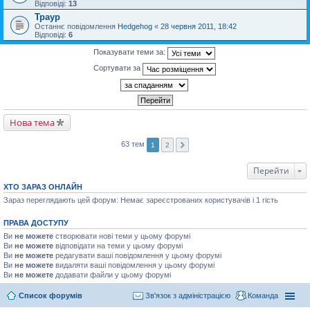
Відповіді:
13
Траур
Останнє повідомлення
Hedgehog
«
28 червня 2011, 18:42
Відповіді:
6
Показувати теми за:
Сортувати за
Нова тема
63 тем
1
2
Перейти
ХТО ЗАРАЗ ОНЛАЙН
Зараз переглядають цей форум: Немає зареєстрованих користувачів і 1 гість
ПРАВА ДОСТУПУ
Ви
не можете
створювати нові теми у цьому форумі
Ви
не можете
відповідати на теми у цьому форумі
Ви
не можете
редагувати ваші повідомлення у цьому форумі
Ви
не можете
видаляти ваші повідомлення у цьому форумі
Ви
не можете
додавати файли у цьому форумі
Список форумів
Зв'язок з адміністрацією
Команда