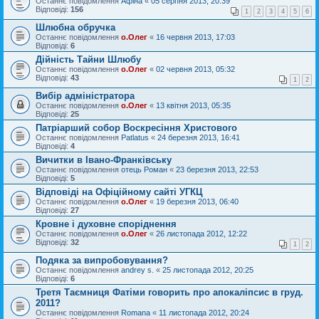
Останнє повідомлення
Афіна
«
05 серпня 2013, 20:39
Відповіді:
156
1
2
3
4
5
6
Шлюбна обручка
Останнє повідомлення
о.Олег
«
16 червня 2013, 17:03
Відповіді:
6
Дійність Тайни Шлюбу
Останнє повідомлення
о.Олег
«
02 червня 2013, 05:32
Відповіді:
43
1
2
Вибір адміністратора
Останнє повідомлення
о.Олег
«
13 квітня 2013, 05:35
Відповіді:
25
Патріарший собор Воскресіння Христового
Останнє повідомлення
Patlatus
«
24 березня 2013, 16:41
Відповіді:
4
Вичитки в Івано-Франківську
Останнє повідомлення
отець Роман
«
23 березня 2013, 22:53
Відповіді:
5
Відповіді на Офіційному сайті УГКЦ
Останнє повідомлення
о.Олег
«
19 березня 2013, 06:40
Відповіді:
27
Кровне і духовне споріднення
Останнє повідомлення
о.Олег
«
26 листопада 2012, 12:22
Відповіді:
32
1
2
Подяка за випробовування?
Останнє повідомлення
andrey s.
«
25 листопада 2012, 20:25
Відповіді:
6
Третя Таємниця Фатіми говорить про апокаліпсис в груд.
2011?
Останнє повідомлення
Romana
«
11 листопада 2012, 20:24