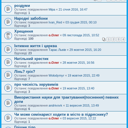
роздуми
Останнє повідомлення
Міра
«
21 січня 2016, 16:47
Відповіді:
1
Народні забобони
Останнє повідомлення
Ivan_Red
«
03 грудня 2015, 00:10
Відповіді:
3
Хрещення
Останнє повідомлення
о.Олег
«
09 листопада 2015, 10:52
Відповіді:
100
1
2
3
4
Інтимне життя і церква
Останнє повідомлення
Тарас.Львів
«
29 жовтня 2015, 16:20
Відповіді:
23
Натільний хрестик
Останнє повідомлення
о.Олег
«
28 жовтня 2015, 16:56
Відповіді:
2
Лінь? гріх?
Останнє повідомлення
Wolodymyr
«
19 жовтня 2015, 22:49
Відповіді:
7
про чесність херувимів
Останнє повідомлення
о.Олег
«
19 жовтня 2015, 13:40
Відповіді:
3
Використання науки для трактування(поснення) певних
догм
Останнє повідомлення
andrivovk
«
11 вересня 2015, 13:49
Відповіді:
6
Чи може семінарист ходити в місто в підряснику?
Останнє повідомлення
о.Олег
«
03 вересня 2015, 12:22
Відповіді:
1
Грішне тіло