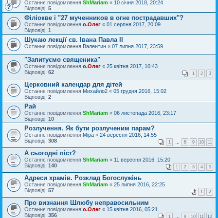
Останнє повідомлення
ShMariam
«
10 січня 2018, 20:24
Відповіді:
5
Філіокве і "27 мученников в огне пострадавших"?
Останнє повідомлення
о.Олег
«
01 серпня 2017, 20:09
Відповіді:
1
Шукаю лекції св. Івана Павла ІІ
Останнє повідомлення
Валентин
«
07 липня 2017, 23:59
"Запитуємо cвященика"
Останнє повідомлення
о.Олег
«
25 квітня 2017, 10:43
Відповіді:
62
1
2
3
Церковний календар для дітей
Останнє повідомлення
Михайло2
«
05 грудня 2016, 15:02
Відповіді:
2
Рай
Останнє повідомлення
ShMariam
«
06 листопада 2016, 23:17
Відповіді:
10
Розлучення. Як бути розлученим парам?
Останнє повідомлення
Міра
«
24 вересня 2016, 14:55
Відповіді:
308
1
…
8
9
10
11
А сьогодні піст?
Останнє повідомлення
ShMariam
«
11 вересня 2016, 15:20
Відповіді:
140
1
2
3
4
5
Адреси храмів. Розклад Богослужінь
Останнє повідомлення
ShMariam
«
25 липня 2016, 22:25
Відповіді:
57
1
2
Про визнання Шлюбу неправосильним
Останнє повідомлення
о.Олег
«
15 квітня 2016, 05:21
Відповіді:
356
1
…
9
10
11
12