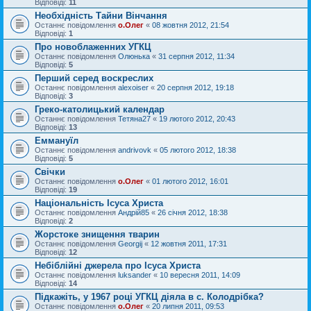
Відповіді:
11
Необхідність Тайни Вінчання
Останнє повідомлення
о.Олег
«
08 жовтня 2012, 21:54
Відповіді:
1
Про новоблаженних УГКЦ
Останнє повідомлення
Олюнька
«
31 серпня 2012, 11:34
Відповіді:
5
Перший серед воскреслих
Останнє повідомлення
alexoiser
«
20 серпня 2012, 19:18
Відповіді:
3
Греко-католицький календар
Останнє повідомлення
Тетяна27
«
19 лютого 2012, 20:43
Відповіді:
13
Еммануїл
Останнє повідомлення
andrivovk
«
05 лютого 2012, 18:38
Відповіді:
5
Свічки
Останнє повідомлення
о.Олег
«
01 лютого 2012, 16:01
Відповіді:
19
Національність Ісуса Христа
Останнє повідомлення
Андрій85
«
26 січня 2012, 18:38
Відповіді:
2
Жорстоке знищення тварин
Останнє повідомлення
Georgij
«
12 жовтня 2011, 17:31
Відповіді:
12
Небіблійні джерела про Ісуса Христа
Останнє повідомлення
luksander
«
10 вересня 2011, 14:09
Відповіді:
14
Підкажіть, у 1967 році УГКЦ діяла в с. Колодрібка?
Останнє повідомлення
о.Олег
«
20 липня 2011, 09:53