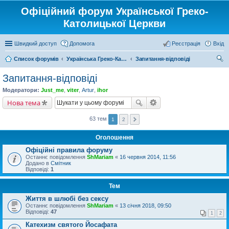
Офіційний форум Української Греко-
Католицької Церкви
Швидкий доступ
Допомога
Реєстрація
Вхід
Список форумів
Українська Греко-Католицька Церква
Запитання-відповіді
ош
Запитання-відповіді
ук
Модератори:
Just_me
,
viter
,
Artur
,
ihor
Нова тема
63 тем
1
2
Оголошення
Офіційні правила форуму
Останнє повідомлення
ShMariam
«
16 червня 2014, 11:56
Додано в
Смітник
Відповіді:
1
Тем
Життя в шлюбі без сексу
Останнє повідомлення
ShMariam
«
13 січня 2018, 09:50
Відповіді:
47
1
2
Катехизм святого Йосафата