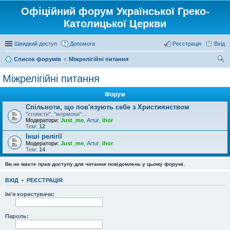
Офіційний форум Української Греко-
Католицької Церкви
Швидкий доступ
Допомога
Реєстрація
Вхід
Список форумів
Міжрелігійні питання
ош
Міжрелігійні питання
ук
Форум
Спільноти, що пов'язують себе з Християнством
"єговісти", "мормони"...
Модератори:
Just_me
,
Artur
,
ihor
Тем:
12
Інші релігії
Модератори:
Just_me
,
Artur
,
ihor
Тем:
14
Ви не маєте прав доступу для читання повідомлень у цьому форумі.
ВХІД
•
РЕЄСТРАЦІЯ
Ім'я користувача:
Пароль: