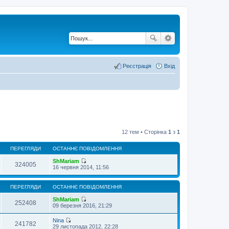
Реєстрація
Вхід
12 тем • Сторінка
1
з
1
ПЕРЕГЛЯДИ
ОСТАННЄ ПОВІДОМЛЕННЯ
ShMariam
324005
П
16 червня 2014, 11:56
е
р
е
ПЕРЕГЛЯДИ
ОСТАННЄ ПОВІДОМЛЕННЯ
г
л
ShMariam
252408
я
П
09 березня 2016, 21:29
н
е
у
р
Nina
т
е
241782
П
29 листопада 2012, 22:28
и