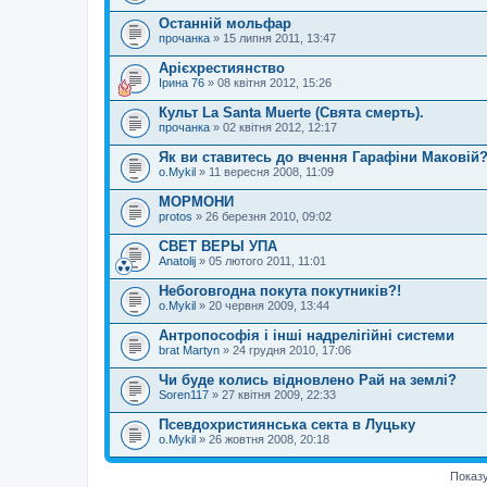
Останній мольфар
прочанка
» 15 липня 2011, 13:47
Арієхрестиянство
Ірина 76
» 08 квітня 2012, 15:26
Культ La Santa Muerte (Свята смерть).
прочанка
» 02 квітня 2012, 12:17
Як ви ставитесь до вчення Гарафіни Маковій
o.Mykil
» 11 вересня 2008, 11:09
МОРМОНИ
protos
» 26 березня 2010, 09:02
СВЕТ ВЕРЬІ УПА
Anatolij
» 05 лютого 2011, 11:01
Небоговгодна покута покутників?!
o.Mykil
» 20 червня 2009, 13:44
Антропософія і інші надрелігійні системи
brat Martyn
» 24 грудня 2010, 17:06
Чи буде колись відновлено Рай на землі?
Soren117
» 27 квітня 2009, 22:33
Псевдохристиянська секта в Луцьку
o.Mykil
» 26 жовтня 2008, 20:18
Показу