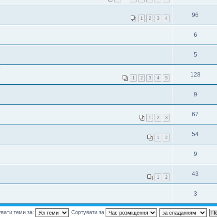
96
1
2
3
4
6
5
?
128
1
2
3
4
5
9
67
1
2
3
54
1
2
9
43
1
2
3
вати теми за:
Сортувати за