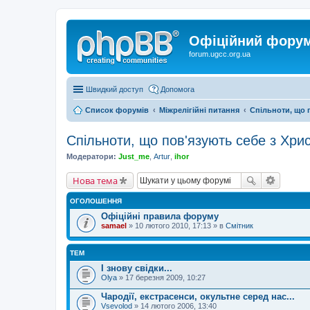
Офіційний форум 
forum.ugcc.org.ua
Швидкий доступ
Допомога
Список форумів
Міжрелігійні питання
Спільноти, що 
Спільноти, що пов'язують себе з Хри
Модератори:
Just_me
,
Artur
,
ihor
Нова тема
ОГОЛОШЕННЯ
Офіційні правила форуму
samael
» 10 лютого 2010, 17:13 » в
Смітник
ТЕМ
І знову свідки...
Olya
» 17 березня 2009, 10:27
Чародії, екстрасенси, окультне серед нас...
Vsevolod
» 14 лютого 2006, 13:40