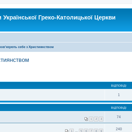
Української Греко-Католицької Церкви
пов'язують себе з Християнством
стиянством
ВІДПОВІДІ
1
ВІДПОВІДІ
74
1
2
3
240
1
…
5
6
7
8
9