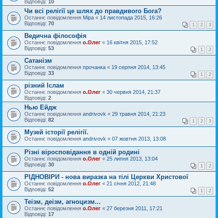
Відповіді:
10
Чи всі релігії це шлях до правдивого Бога?
Останнє повідомлення
Міра
«
14 листопада 2015, 16:26
Відповіді:
70
1
2
3
Ведична філософія
Останнє повідомлення
о.Олег
«
16 квітня 2015, 17:52
Відповіді:
53
1
2
Сатанізм
Останнє повідомлення
прочанка
«
19 серпня 2014, 13:45
Відповіді:
33
1
2
різний Іслам
Останнє повідомлення
о.Олег
«
30 червня 2014, 21:37
Відповіді:
2
Нью Ейдж
Останнє повідомлення
andrivovk
«
29 травня 2014, 21:23
Відповіді:
82
1
2
3
Музей історії релігії.
Останнє повідомлення
andrivovk
«
07 жовтня 2013, 13:08
Різні віросповідання в одній родині
Останнє повідомлення
о.Олег
«
25 липня 2013, 13:04
Відповіді:
30
1
2
РІДНОВІРИ - нова виразка на тілі Церкви Христової
Останнє повідомлення
о.Олег
«
21 січня 2012, 21:48
Відповіді:
52
1
2
Теізм, деізм, агноцизм...
Останнє повідомлення
о.Олег
«
27 березня 2011, 17:21
Відповіді:
17