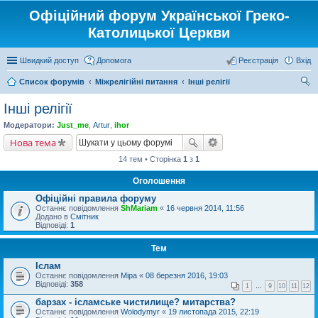
Офіційний форум Української Греко-
Католицької Церкви
Швидкий доступ
Допомога
Реєстрація
Вхід
Список форумів
Міжрелігійні питання
Інші релігії
ош
Інші релігії
ук
Модератори:
Just_me
,
Artur
,
ihor
Нова тема
14 тем • Сторінка
1
з
1
Оголошення
Офіційні правила форуму
Останнє повідомлення
ShMariam
«
16 червня 2014, 11:56
Додано в
Смітник
Відповіді:
1
Тем
Іслам
Останнє повідомлення
Міра
«
08 березня 2016, 19:03
Відповіді:
358
1
…
9
10
11
12
барзах - ісламське чистилище? митарства?
Останнє повідомлення
Wolodymyr
«
19 листопада 2015, 22:19