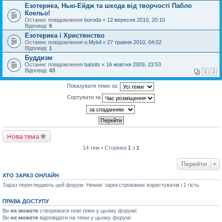
Езотерика, Нью-Ейдж та шкода від творчості Пабло
Коельо!
Останнє повідомлення
boroda
«
12 вересня 2010, 20:10
Відповіді:
6
Езотерика і Христянство
Останнє повідомлення
o.Mykil
«
27 травня 2010, 04:02
Відповіді:
1
Буддизм
Останнє повідомлення
batsits
«
16 жовтня 2009, 23:53
Відповіді:
43
1
2
Показувати теми за:
Сортувати за
Нова тема
14 тем • Сторінка
1
з
1
Перейти
ХТО ЗАРАЗ ОНЛАЙН
Зараз переглядають цей форум: Немає зареєстрованих користувачів і 1 гість
ПРАВА ДОСТУПУ
Ви
не можете
створювати нові теми у цьому форумі
Ви
не можете
відповідати на теми у цьому форумі