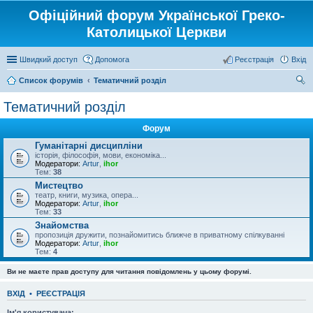
Офіційний форум Української Греко-
Католицької Церкви
Швидкий доступ
Допомога
Реєстрація
Вхід
Список форумів
Тематичний розділ
ош
Тематичний розділ
ук
Форум
Гуманітарні дисципліни
історія, філософія, мови, економіка...
Модератори:
Artur
,
ihor
Тем:
38
Мистецтво
театр, книги, музика, опера...
Модератори:
Artur
,
ihor
Тем:
33
Знайомства
пропозиція дружити, познайомитись ближче в приватному спілкуванні
Модератори:
Artur
,
ihor
Тем:
4
Ви не маєте прав доступу для читання повідомлень у цьому форумі.
ВХІД
•
РЕЄСТРАЦІЯ
Ім'я користувача: