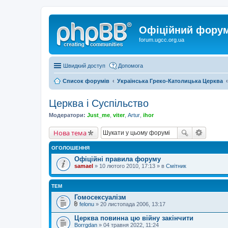
Офіційний форум 
forum.ugcc.org.ua
Швидкий доступ
Допомога
Список форумів
Українська Греко-Католицька Церква
Церква і Суспільство
Модератори:
Just_me
,
viter
,
Artur
,
ihor
Нова тема
ОГОЛОШЕННЯ
Офіційні правила форуму
samael
» 10 лютого 2010, 17:13 » в
Смітник
ТЕМ
Гомосексуалізм
felonu
» 20 листопада 2006, 13:17
В
к
Церква повинна цю війну закінчити
л
Borrgdan
» 04 травня 2022, 11:24
а