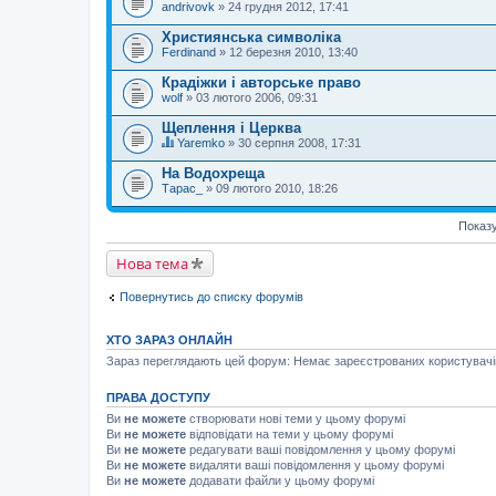
andrivovk
» 24 грудня 2012, 17:41
Християнська символіка
Ferdinand
» 12 березня 2010, 13:40
Крадіжки і авторське право
wolf
» 03 лютого 2006, 09:31
Щеплення і Церква
Yaremko
» 30 серпня 2008, 17:31
Ц
я
На Водохреща
т
Тарас_
» 09 лютого 2010, 18:26
е
м
а
Показу
м
а
Нова тема
є
г
о
Повернутись до списку форумів
л
о
с
ХТО ЗАРАЗ ОНЛАЙН
у
в
Зараз переглядають цей форум: Немає зареєстрованих користувачів 
а
н
н
ПРАВА ДОСТУПУ
я
Ви
не можете
створювати нові теми у цьому форумі
.
Ви
не можете
відповідати на теми у цьому форумі
Ви
не можете
редагувати ваші повідомлення у цьому форумі
Ви
не можете
видаляти ваші повідомлення у цьому форумі
Ви
не можете
додавати файли у цьому форумі