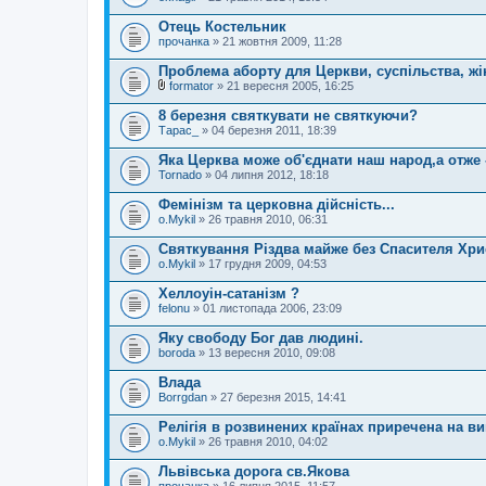
Отець Костельник
прочанка
» 21 жовтня 2009, 11:28
Проблема аборту для Церкви, суспільства, жінк
formator
» 21 вересня 2005, 16:25
В
к
8 березня святкувати не святкуючи?
л
Тарас_
» 04 березня 2011, 18:39
а
д
Яка Церква може об'єднати наш народ,а отже 
е
Tornado
н
» 04 липня 2012, 18:18
н
я
Фемінізм та церковна дійсність...
o.Mykil
» 26 травня 2010, 06:31
Святкування Різдва майже без Спасителя Хри
o.Mykil
» 17 грудня 2009, 04:53
Хеллоуін-сатанізм ?
felonu
» 01 листопада 2006, 23:09
Яку свободу Бог дав людині.
boroda
» 13 вересня 2010, 09:08
Влада
Borrgdan
» 27 березня 2015, 14:41
Релігія в розвинених країнах приречена на в
o.Mykil
» 26 травня 2010, 04:02
Львівська дорога св.Якова