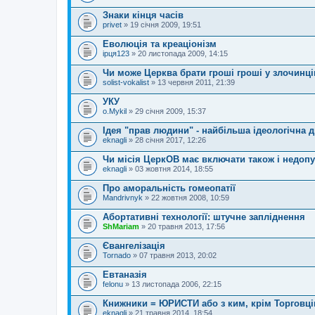
д
Знаки кінця часів
е
privet
н
» 19 січня 2009, 19:51
н
я
Еволюція та креаціонізм
ірця123
» 20 листопада 2009, 14:15
Чи може Церква брати гроші гроші у злочинці
solist-vokalist
» 13 червня 2011, 21:39
УКУ
o.Mykil
» 29 січня 2009, 15:37
Ідея "прав людини" - найбільша ідеологічна д
eknagli
» 28 січня 2017, 12:26
Чи місія ЦеркОВ має включати також і недо
eknagli
» 03 жовтня 2014, 18:55
Про аморальність гомеопатії
Mandrivnyk
» 22 жовтня 2008, 10:59
Абортативні технології: штучне запліднення
ShMariam
» 20 травня 2013, 17:56
Євангелізація
Tornado
» 07 травня 2013, 20:02
Евтаназія
felonu
» 13 листопада 2006, 22:15
Книжники = ЮРИСТИ або з ким, крім Торговці
eknagli
» 21 травня 2014, 18:54