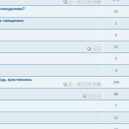
1
…
6
7
8
9
10
отомоделями?
28
ає священика
1
0
31
1
2
5
3
відь християнина
284
1
…
6
7
8
9
10
68
1
2
3
7
12