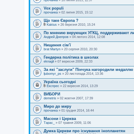
прочанка
» 16 липня 2015, 11:57
Vox populi
прочанка
» 02 липня 2015, 15:12
Що таке Європа ?
Kaktus
» 26 березня 2010, 15:24
В
к
По мнению верующих УГКЦ, поддерживают л
л
Андрей Днепров
» 04 лютого 2014, 12:08
а
д
Нищення сім'ї
е
brat Martyn
н
» 20 серпня 2010, 20:30
н
я
Гендерна політика в школах
eknagli
» 07 вересня 2009, 22:33
За які "заслуги" Пінчука нагородили медалл
ljubomyr_ps
» 20 листопада 2014, 13:36
Україна сьогодні
Експрес
» 22 вересня 2014, 13:29
В
к
ВИБОРИ
л
demetris
» 02 жовтня 2007, 17:39
а
д
Миро до миру
е
прочанка
н
» 01 грудня 2014, 16:44
н
я
Масони і Церква
Тарас_
» 07 травня 2009, 11:06
Думка Церкви про існування інопланетян