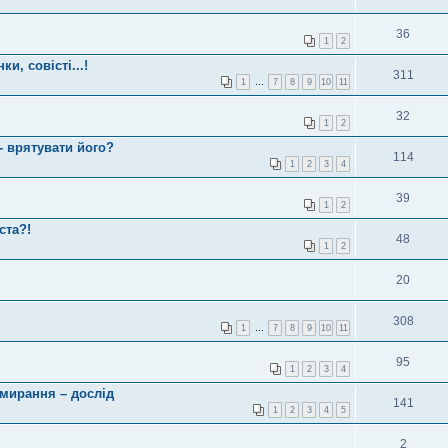
36
1
2
и, совісті...!
311
1
…
7
8
9
10
11
32
1
2
- врятувати його?
114
1
2
3
4
39
1
2
ста?!
48
1
2
20
308
1
…
7
8
9
10
11
95
1
2
3
4
имирання – дослід
141
1
2
3
4
5
2