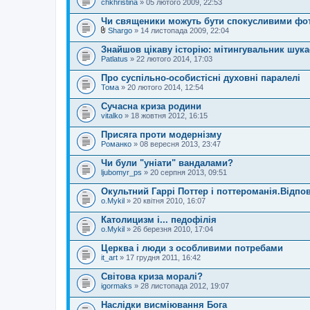
chkhristina
» 05 лютого 2009, 22:53
Чи священики можуть бути спокусливими ф
Shargo
» 14 листопада 2009, 22:04
В
к
Знайшов цікаву історію: мітингувальник шук
л
Patlatus
» 22 лютого 2014, 17:03
а
д
Про суспільно-особистісні духовні паралелі
е
Тома
н
» 20 лютого 2014, 12:54
н
я
Сучасна криза родини
vitalko
» 18 жовтня 2012, 16:15
Присяга проти модернізму
Романко
» 08 вересня 2013, 23:47
Чи були "уніати" вандалами?
ljubomyr_ps
» 20 серпня 2013, 09:51
Окультний Гаррі Поттер і поттероманія.Відпо
o.Mykil
» 20 квітня 2010, 16:07
Католицизм і... педофілія
o.Mykil
» 26 березня 2010, 17:04
Церква і люди з особливими потребами
it_art
» 17 грудня 2011, 16:42
Світова криза моралі?
igormaks
» 28 листопада 2012, 19:07
Наслідки висміювання Бога