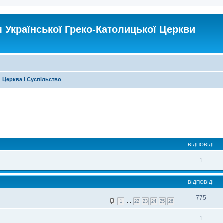
Української Греко-Католицької Церкви
Церква і Суспільство
ВІДПОВІДІ
1
ВІДПОВІДІ
775
1
…
22
23
24
25
26
1