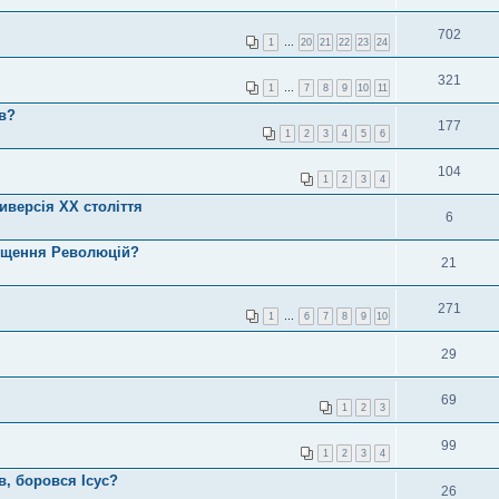
702
1
…
20
21
22
23
24
321
1
…
7
8
9
10
11
в?
177
1
2
3
4
5
6
104
1
2
3
4
иверсія ХХ століття
6
пущення Революцій?
21
271
1
…
6
7
8
9
10
29
69
1
2
3
99
1
2
3
4
в, боровся Ісус?
26