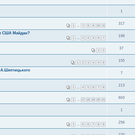
1
317
1
…
7
8
9
10
11
и США Майдан?
198
1
…
3
4
5
6
7
37
1
2
155
1
2
3
4
5
6
ю А.Шептицького
7
213
1
…
4
5
6
7
8
603
1
…
17
18
19
20
21
1
256
1
…
5
6
7
8
9
270