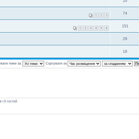
10
74
1
2
3
151
1
2
3
4
5
6
29
18
вати теми за:
Сортувати за
і 6 гостей