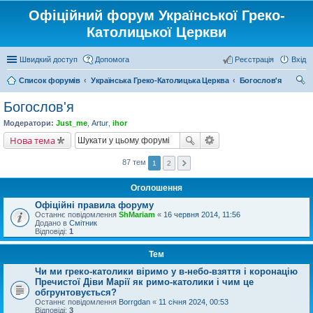
Офіційний форум Української Греко-
Католицької Церкви
Швидкий доступ
Допомога
Реєстрація
Вхід
Список форумів
Українська Греко-Католицька Церква
Богослов'я
ош
Богослов'я
ук
Модератори:
Just_me
,
Artur
,
ihor
Нова тема
87 тем
1
2
Оголошення
Офіційні правила форуму
Останнє повідомлення
ShMariam
«
16 червня 2014, 11:56
Додано в
Смітник
Відповіді:
1
Тем
Чи ми греко-католики віримо у в-небо-взяття і коронацію
Пречистої Діви Марії як римо-католики і чим це
обгрунтовується?
Останнє повідомлення
Borrgdan
«
11 січня 2024, 00:53
Відповіді:
3