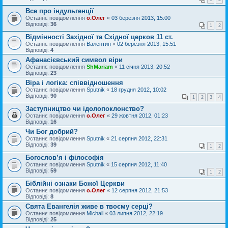
Все про індульгенції
Останнє повідомлення
о.Олег
«
03 березня 2013, 15:00
Відповіді:
36
1
2
Відмінності Західної та Східної церков 11 ст.
Останнє повідомлення
Валентин
«
02 березня 2013, 15:51
Відповіді:
4
Афанасієвський символ віри
Останнє повідомлення
ShMariam
«
11 січня 2013, 20:52
Відповіді:
23
Віра і логіка: співвідношення
Останнє повідомлення
Sputnik
«
18 грудня 2012, 10:02
Відповіді:
90
1
2
3
4
Заступництво чи ідолопоклонство?
Останнє повідомлення
о.Олег
«
29 жовтня 2012, 01:23
Відповіді:
16
Чи Бог добрий?
Останнє повідомлення
Sputnik
«
21 серпня 2012, 22:31
Відповіді:
39
1
2
Богослов’я і філософія
Останнє повідомлення
Sputnik
«
15 серпня 2012, 11:40
Відповіді:
59
1
2
Біблійні ознаки Божої Церкви
Останнє повідомлення
о.Олег
«
12 серпня 2012, 21:53
Відповіді:
8
Свята Евангелія живе в твоєму серці?
Останнє повідомлення
Michail
«
03 липня 2012, 22:19
Відповіді:
25