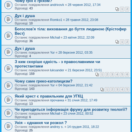
Чому гріх є гріхом?
Останнє повідомлення
andrivovk
«
28 червня 2012, 17:34
Відповіді:
43
1
2
Дух і душа
Останнє повідомлення
Romko1
«
28 травня 2012, 23:08
Відповіді:
10
Богослов'я тіла: виховання до буття людиною (Крістофер
Вест)
Останнє повідомлення
Michail
«
23 квітня 2012, 22:09
Відповіді:
36
1
2
Дух і душа
Останнє повідомлення
Yur
«
28 березня 2012, 03:35
Відповіді:
4
З ким скоріше єдність - з православними чи
протестантами
Останнє повідомлення
luksander
«
21 березня 2012, 23:51
Відповіді:
159
1
2
3
4
5
6
Чому саме греко-католицизм?
Останнє повідомлення
Yur
«
04 березня 2012, 21:42
Відповіді:
143
1
2
3
4
5
Який хрест є правильним для УГКЦ
Останнє повідомлення
прочанка
«
31 січня 2012, 17:49
Відповіді:
13
Чи пригодиться інформація фруму для розвитку теології?
Останнє повідомлення
Michail
«
23 січня 2012, 00:52
Відповіді:
6
Унія – єднання чи розкол ?
Останнє повідомлення
andrey s.
«
14 грудня 2011, 18:22
Відповіді:
25