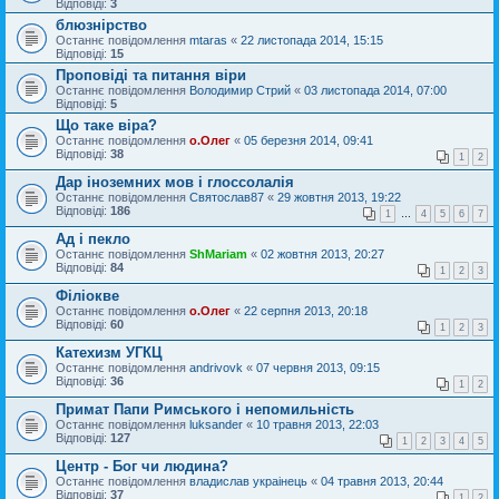
Відповіді:
3
блюзнірство
Останнє повідомлення
mtaras
«
22 листопада 2014, 15:15
Відповіді:
15
Проповіді та питання віри
Останнє повідомлення
Володимир Стрий
«
03 листопада 2014, 07:00
Відповіді:
5
Що таке віра?
Останнє повідомлення
о.Олег
«
05 березня 2014, 09:41
Відповіді:
38
1
2
Дар іноземних мов і глоссолалія
Останнє повідомлення
Святослав87
«
29 жовтня 2013, 19:22
Відповіді:
186
1
…
4
5
6
7
Ад і пекло
Останнє повідомлення
ShMariam
«
02 жовтня 2013, 20:27
Відповіді:
84
1
2
3
Філіокве
Останнє повідомлення
о.Олег
«
22 серпня 2013, 20:18
Відповіді:
60
1
2
3
Катехизм УГКЦ
Останнє повідомлення
andrivovk
«
07 червня 2013, 09:15
Відповіді:
36
1
2
Примат Папи Римського і непомильність
Останнє повідомлення
luksander
«
10 травня 2013, 22:03
Відповіді:
127
1
2
3
4
5
Центр - Бог чи людина?
Останнє повідомлення
владислав украiнець
«
04 травня 2013, 20:44
Відповіді:
37
1
2