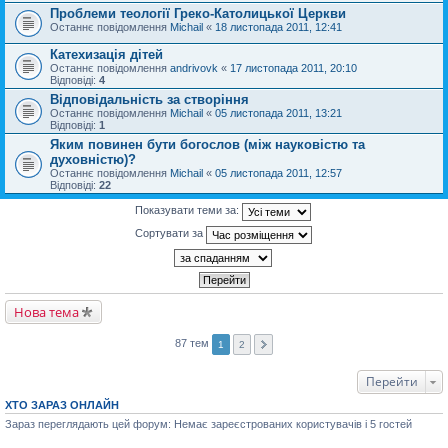
Проблеми теології Греко-Католицької Церкви
Останнє повідомлення
Michail
«
18 листопада 2011, 12:41
Катехизація дітей
Останнє повідомлення
andrivovk
«
17 листопада 2011, 20:10
Відповіді:
4
Відповідальність за створіння
Останнє повідомлення
Michail
«
05 листопада 2011, 13:21
Відповіді:
1
Яким повинен бути богослов (між науковістю та
духовністю)?
Останнє повідомлення
Michail
«
05 листопада 2011, 12:57
Відповіді:
22
Показувати теми за:
Сортувати за
Нова тема
87 тем
1
2
Перейти
ХТО ЗАРАЗ ОНЛАЙН
Зараз переглядають цей форум: Немає зареєстрованих користувачів і 5 гостей