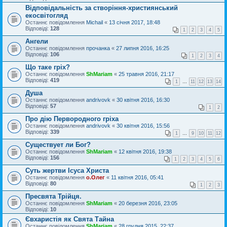
Відповідальність за створіння-християнський
екосвітогляд
Останнє повідомлення
Michail
«
13 січня 2017, 18:48
Відповіді:
128
1
2
3
4
5
Ангели
Останнє повідомлення
прочанка
«
27 липня 2016, 16:25
Відповіді:
106
1
2
3
4
Що таке гріх?
Останнє повідомлення
ShMariam
«
25 травня 2016, 21:17
Відповіді:
419
1
…
11
12
13
14
Душа
Останнє повідомлення
andrivovk
«
30 квітня 2016, 16:30
Відповіді:
57
1
2
Про дію Первородного гріха
Останнє повідомлення
andrivovk
«
30 квітня 2016, 15:56
Відповіді:
339
1
…
9
10
11
12
Существует ли Бог?
Останнє повідомлення
ShMariam
«
12 квітня 2016, 19:38
Відповіді:
156
1
2
3
4
5
6
Суть жертви Ісуса Христа
Останнє повідомлення
о.Олег
«
11 квітня 2016, 05:41
Відповіді:
80
1
2
3
Пресвята Трійця.
Останнє повідомлення
ShMariam
«
20 березня 2016, 23:05
Відповіді:
10
Євхаристія як Свята Тайна
Останнє повідомлення
ShMariam
«
28 грудня 2015, 22:37