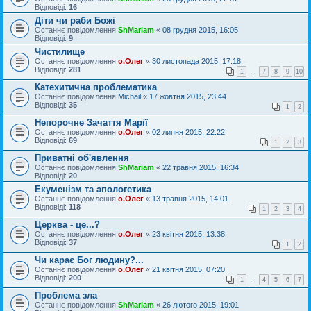
Відповіді:
16
Діти чи раби Божі
Останнє повідомлення
ShMariam
«
08 грудня 2015, 16:05
Відповіді:
9
Чистилище
Останнє повідомлення
о.Олег
«
30 листопада 2015, 17:18
Відповіді:
281
1
…
7
8
9
10
Катехитична проблематика
Останнє повідомлення
Michail
«
17 жовтня 2015, 23:44
Відповіді:
35
1
2
Непорочне Зачаття Марії
Останнє повідомлення
о.Олег
«
02 липня 2015, 22:22
Відповіді:
69
1
2
3
Приватні об'явлення
Останнє повідомлення
ShMariam
«
22 травня 2015, 16:34
Відповіді:
20
Екуменізм та апологетика
Останнє повідомлення
о.Олег
«
13 травня 2015, 14:01
Відповіді:
118
1
2
3
4
Церква - це...?
Останнє повідомлення
о.Олег
«
23 квітня 2015, 13:38
Відповіді:
37
1
2
Чи карає Бог людину?...
Останнє повідомлення
о.Олег
«
21 квітня 2015, 07:20
Відповіді:
200
1
…
4
5
6
7
Проблема зла
Останнє повідомлення
ShMariam
«
26 лютого 2015, 19:01