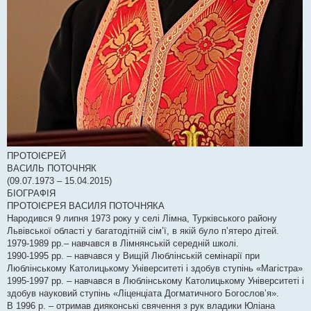
ПРОТОІЄРЕЙ
ВАСИЛЬ ПОТОЧНЯК
(09.07.1973 – 15.04.2015)
БІОГРАФІЯ
ПРОТОІЄРЕЯ ВАСИЛЯ ПОТОЧНЯКА
Народився 9 липня 1973 року у селі Лімна, Турківського району
Львівської області у багатодітній сім’ї, в якій було п’ятеро дітей.
1979-1989 рр.– навчався в Лімнянській середній школі.
1990-1995 рр. – навчався у Вищій Люблінській семінарії при
Люблінському Католицькому Університеті і здобув ступінь «Магістра»
1995-1997 рр. – навчався в Люблінському Католицькому Університеті і
здобув науковий ступінь «Ліценціата Догматичного Богослов’я».
В 1996 р. – отримав дияконські свячення з рук владики Юліана