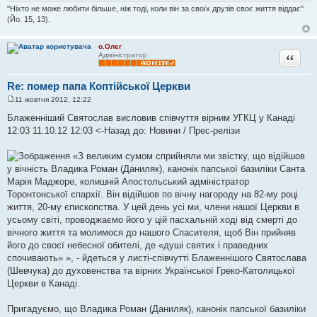
"Ніхто не може любити більше, ніж тоді, коли він за своїх друзів своє життя віддає"
(Йо. 15, 13).
о.Олег
Цитата
Адміністратор
Re: помер папа Коптійської Церкви
11 жовтня 2012, 12:22
П
о
Блаженніший Святослав висловив співчуття вірним УГКЦ у Канаді
в
12:03 11.10.12 12:03 <-Назад до: Новини / Прес-релізи
і
д
о
«З великим сумом сприйняли ми звістку, що відійшов
м
л
у вічність Владика Роман (Даниляк), канонік папської базиліки Санта
е
Марія Маджоре, колишній Апостольський адміністратор
н
н
Торонтонської єпархії. Він відійшов по вічну нагороду на 82-му році
я
життя, 20-му єпископства. У цей день усі ми, члени нашої Церкви в
усьому світі, проводжаємо його у цій пасхальній ході від смерті до
вічного життя та молимося до нашого Спасителя, щоб Він прийняв
його до своєї небесної обителі, де «душі святих і праведних
спочивають» », - йдеться у листі-співчутті Блаженнішого Святослава
(Шевчука) до духовенства та вірних Української Греко-Католицької
Церкви в Канаді.
Пригадуємо, що Владика Роман (Даниляк), канонік папської базиліки