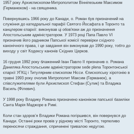
1957 року Архиєпископом-Митрополитом Вінніпезьким Максимом
(Германюком) - на священика.
Повернувшись 1966 року до Канади, о. Роман був призначений на
служіння до катедральної парафії Святого Йосафата в Торонто та
канцлером єпархії: виконував ці обов'язки аж до призначення
Апостольським адміністратором. У 1973 році Папа Павло VІ
призначив його радником Папської комісії перевірки східного
канонічного права, і це завдання він виконував до 1990 року, тобто до
виходу у світ Кодексу канонів Східних Церков.
16 грудня 1992 року блаженний Іван Павло II призначив о. Романа
Даниляка Апостольським адміністратором sede plena Торонтонської
єпархії УГКЦ і Титулярним єпископом Нісси. Єпископську хіротонію в
травні 1993 року очолив Митрополит Максим (Германюк), а
співслужителями були Архиєпископ Стефан (Сулик) та Владика
Василь (Філевич).
У 1998 року Владику Романа призначено каноніком папської базиліки
Санта Марія Маджоре в Римі.
Коли стан здоров’я Владики Романа погіршився, він повернувся до
Канади. Останні роки провів у рідному місті Торонто, терпеливо
переносячи страждання, спричинені тривалою недугою.