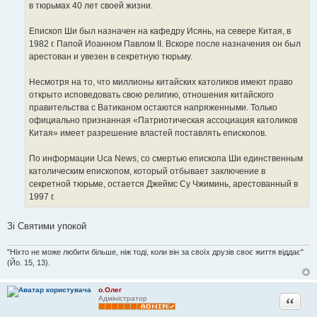
в тюрьмах 40 лет своей жизни.
Епископ Ши был назначен на кафедру Исянь, на севере Китая, в
1982 г. Папой Иоанном Павлом II. Вскоре после назначения он был
арестован и увезен в секретную тюрьму.
Несмотря на то, что миллионы китайских католиков имеют право
открыто исповедовать свою религию, отношения китайского
правительства с Ватиканом остаются напряженными. Только
официально признанная «Патриотическая ассоциация католиков
Китая» имеет разрешение властей поставлять епископов.
По информации Uca News, со смертью епископа Ши единственным
католическим епископом, который отбывает заключение в
секретной тюрьме, остается Джеймс Су Чжиминь, арестованный в
1997 г.
Зі Святими упокой
"Ніхто не може любити більше, ніж тоді, коли він за своїх друзів своє життя віддає"
(Йо. 15, 13).
о.Олег
Цитата
Адміністратор