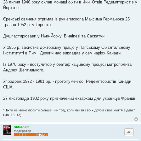
28 липня 1946 року склав монаші обіти в Чині Отців Редемптористів у
Йорктоні.
Єрейські свяченя отримав із рук єпископа Максима Германюка 25
травня 1952 р. у Торонто.
Душпастирювави у Нью-Йорку, Вінніпезі та Саскатуні.
У 1955 р. захистив докторську працю у Папському Орієнтальному
Інстититуті в Римі. Деякий час викладав у семінаріях Канади.
Із 1970 року - постулятор у беатифікаційному процесі митрополита
Андрея Шептицького.
Упродовж 1972 - 1981 рр. - протоігумен оо. Редемптористів Канади і
США.
27 листопада 1982 року призначений екзархом для українців Франції.
"Ніхто не може любити більше, ніж тоді, коли він за своїх друзів своє життя віддає"
(Йо. 15, 13).
ShMariam
Цитата
Модератор