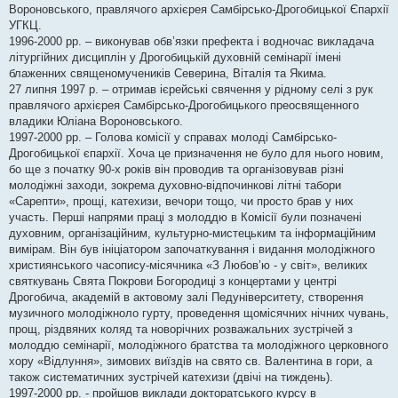
Вороновського, правлячого архієрея Самбірсько-Дрогобицької Єпархії
УГКЦ.
1996-2000 рр. – виконував обв’язки префекта і водночас викладача
літургійних дисциплін у Дрогобицькій духовній семінарії імені
блаженних священомучеників Северина, Віталія та Якима.
27 липня 1997 р. – отримав ієрейські свячення у рідному селі з рук
правлячого архієрея Самбірсько-Дрогобицького преосвященного
владики Юліана Вороновського.
1997-2000 рр. – Голова комісії у справах молоді Самбірсько-
Дрогобицької єпархії. Хоча це призначення не було для нього новим,
бо ще з початку 90-х років він проводив та організовував різні
молодіжні заходи, зокрема духовно-відпочинкові літні табори
«Сарепти», прощі, катехизи, вечори тощо, чи просто брав у них
участь. Перші напрями праці з молоддю в Комісії були позначені
духовним, організаційним, культурно-мистецьким та інформаційним
вимірам. Він був ініціатором започаткування і видання молодіжного
християнського часопису-місячника «З Любов’ю - у світ», великих
святкувань Свята Покрови Богородиці з концертами у центрі
Дрогобича, академій в актовому залі Педуніверситету, створення
музичного молодіжноло гурту, проведення щомісячних нічних чувань,
прощ, різдвяних коляд та новорічних розважальних зустрічей з
молоддю семінарії, молодіжного братства та молодіжного церковного
хору «Відлуння», зимових виїздів на свято св. Валентина в гори, а
також систематичних зустрічей катехизи (двічі на тиждень).
1997-2000 рр. - пройшов виклади докторатського курсу в