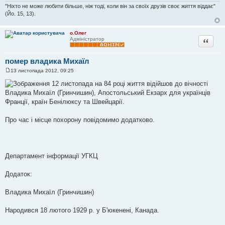
"Ніхто не може любити більше, ніж тоді, коли він за своїх друзів своє життя віддає"
(Йо. 15, 13).
о.Олег
Цитата
Адміністратор
помер владика Михаїл
13 листопада 2012, 09:25
П
о
12 листопада на 84 році життя відійшов до вічності
в
Владика Михаїл (Гринчишин), Апостольський Екзарх для українців
і
д
Франції, країн Бенілюксу та Швейцарії.
о
м
л
Про час і місце похорону повідомимо додатково.
е
н
н
я
Департамент інформації УГКЦ
Додаток:
Владика Михаїл (Гринчишин)
Народився 18 лютого 1929 р. у Б'юкенені, Канада.