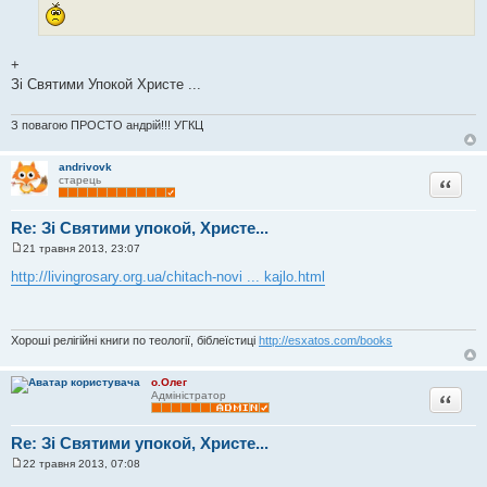
+
Зі Святими Упокой Христе ...
З повагою ПРОСТО андрій!!! УГКЦ
andrivovk
Цитата
старець
Re: Зі Святими упокой, Христе...
21 травня 2013, 23:07
П
о
http://livingrosary.org.ua/chitach-novi ... kajlo.html
в
і
д
о
м
Хороші релігійні книги по теології, біблеїстиці
http://esxatos.com/books
л
е
н
о.Олег
н
Цитата
Адміністратор
я
Re: Зі Святими упокой, Христе...
22 травня 2013, 07:08
П
о