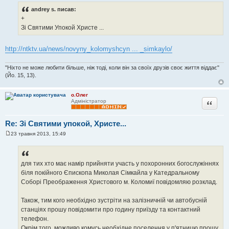
в
andrey s. писав:
і
+
д
о
Зі Святими Упокой Христе ...
м
л
е
http://ntktv.ua/news/novyny_kolomyshcyn ... _simkaylo/
н
н
я
"Ніхто не може любити більше, ніж тоді, коли він за своїх друзів своє життя віддає"
(Йо. 15, 13).
о.Олег
Цитата
Адміністратор
Re: Зі Святими упокой, Христе...
23 травня 2013, 15:49
П
о
в
і
д
для тих хто має намір прийняти участь у похоронних богослужіннях
о
біля покійного Єпископа Миколая Сімкайла у Катедральному
м
л
Соборі Преображення Христового м. Коломиї повідомляю розклад.
е
н
н
Також, тим кого необхідно зустріти на залізничній чи автобусній
я
станціях прошу повідомити про годину приїзду та контактний
телефон.
Окрім того, можливо комусь необхідне поселення у п'ятницю прошу