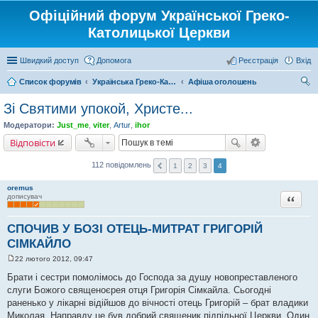
Офіційний форум Української Греко-
Католицької Церкви
Швидкий доступ
Допомога
Реєстрація
Вхід
Список форумів
Українська Греко-Католицька Церква
Афіша оголошень
ош
Зі Святими упокой, Христе...
ук
Модератори:
Just_me
,
viter
,
Artur
,
ihor
Відповісти
112 повідомлень
1
2
3
4
oremus
Цитата
дописувач
СПОЧИВ У БОЗІ ОТЕЦЬ-МИТРАТ ГРИГОРІЙ
СІМКАЙЛО
22 лютого 2012, 09:47
П
о
Брати і сестри помолімось до Господа за душу новопреставленого
в
слуги Божого священоєрея отця Григорія Сімкайла. Сьогодні
і
д
раненько у лікарні відійшов до вічності отець Григорій – брат владики
о
Миколая. Направду це був добрий священик підпільної Церкви. Один
м