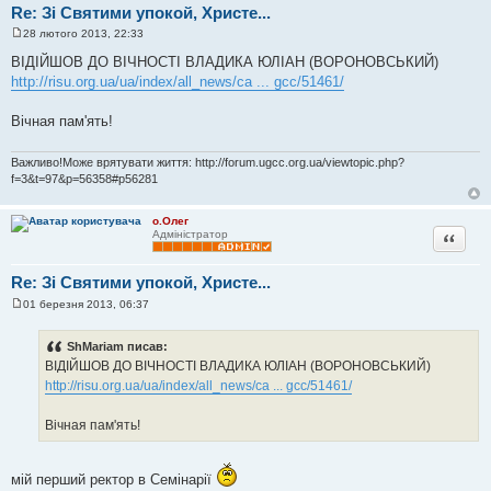
Re: Зі Святими упокой, Христе...
28 лютого 2013, 22:33
П
о
ВІДІЙШОВ ДО ВІЧНОСТІ ВЛАДИКА ЮЛІАН (ВОРОНОВСЬКИЙ)
в
http://risu.org.ua/ua/index/all_news/ca ... gcc/51461/
і
д
о
Вічная пам'ять!
м
л
е
Важливо!Може врятувати життя: http://forum.ugcc.org.ua/viewtopic.php?
н
н
f=3&t=97&p=56358#p56281
я
о.Олег
Цитата
Адміністратор
Re: Зі Святими упокой, Христе...
01 березня 2013, 06:37
П
о
в
ShMariam писав:
і
ВІДІЙШОВ ДО ВІЧНОСТІ ВЛАДИКА ЮЛІАН (ВОРОНОВСЬКИЙ)
д
о
http://risu.org.ua/ua/index/all_news/ca ... gcc/51461/
м
л
е
Вічная пам'ять!
н
н
я
мій перший ректор в Семінарії