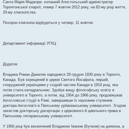
Санта Марія Маджоре, колишній Апостольський адміністратор
Торонтонської єпархії, помер 7 жовтня 2012 року, на 82-му році життя,
20-му єпископства.
Похорон єпископа відбудеться у четвер, 11 жовтня.
Департамент інформації УГКЦ
Додаток:
Владика Роман Даниляк народився 29 грудня 1930 року в Торонто,
Канада. Був охрещений в церкві Святого Йосафата, першій,
спорудженій українцями у східній частині Канади в 1914 році, яка
потім стала катедральною. Здобув вищу філософську освіту в
університеті в Торонто, а потім, від 1954 до 1966 року, продовжував
богословські студії в Римі, завершивши їх науковим ступенем
доктора богослов’я в Папському урбаніанському університеті. Згодом
захистив докторську дисертацію з церковного й цивільного права в
Папському лятеранському університеті.
У 1956 році був висвячений Владикою Іваном (Бучком) на диякона, а