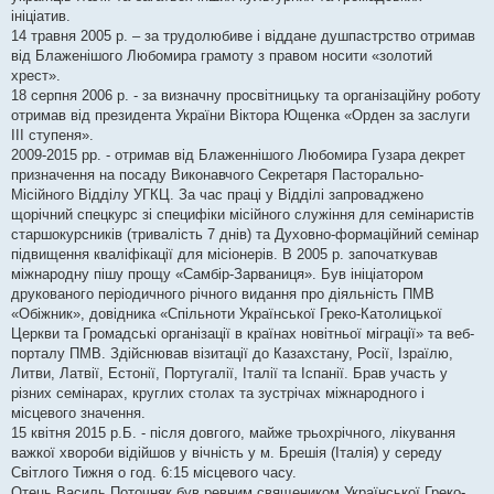
ініціатив.
14 травня 2005 р. – за трудолюбиве і віддане душпастрство отримав
від Блаженішого Любомира грамоту з правом носити «золотий
хрест».
18 серпня 2006 р. - за визначну просвітницьку та організаційну роботу
отримав від президента України Віктора Ющенка «Орден за заслуги
ІІІ ступеня».
2009-2015 рр. - отримав від Блаженнішого Любомира Гузара декрет
призначення на посаду Виконавчого Секретаря Пасторально-
Місійного Відділу УГКЦ. За час праці у Відділі запроваджено
щорічний спецкурс зі специфіки місійного служіння для семінаристів
старшокурсників (тривалість 7 днів) та Духовно-формаційний семінар
підвищення кваліфікації для місіонерів. В 2005 р. започаткував
міжнародну пішу прощу «Самбір-Зарваниця». Був ініціатором
друкованого періодичного річного видання про діяльність ПМВ
«Обіжник», довідника «Спільноти Української Греко-Католицької
Церкви та Громадські організації в країнах новітньої міграції» та веб-
порталу ПМВ. Здійснював візитації до Казахстану, Росії, Ізраїлю,
Литви, Латвії, Естонії, Португалії, Італії та Іспанії. Брав участь у
різних семінарах, круглих столах та зустрічах міжнародного і
місцевого значення.
15 квітня 2015 р.Б. - після довгого, майже трьохрічного, лікування
важкої хвороби відійшов у вічність у м. Брешія (Італія) у середу
Світлого Тижня о год. 6:15 місцевого часу.
Отець Василь Поточняк був ревним священиком Української Греко-