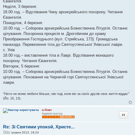
Євангелія.
Неділя, 3 березня:
18.00 год. – Відспівання Чину архиєрейського похорону. Читання
Євангелія.
Понеділок, 4 березня:
10.00 год. – Соборова архиєрейська Божественна Літургія. Останнє
цілування. Похоронна процесія м. Дрогобичем до храму
Преображення Господнього (вул. Стрийська, 173). Громадська
панахида. Перевезення тіла до Святоуспенської Унівської лаври.
с. Унів
18.00 год.– виставлення тіла в Лаврі. Відспівання монашого
похорону. Читання Євангелія.
Вівторок, 5 березня:
10.00 год. – Соборова архиєрейська Божественна Літургія. Останнє
цілування. Поховання на Чернечій горі Святоуспенської Унівської
лаври.
"Ніхто не може любити більше, ніж тоді, коли він за своїх друзів своє життя віддає"
(Йо. 15, 13).
о.Олег
Цитата
Адміністратор
Re: Зі Святими упокой, Христе...
21 травня 2013, 18:24