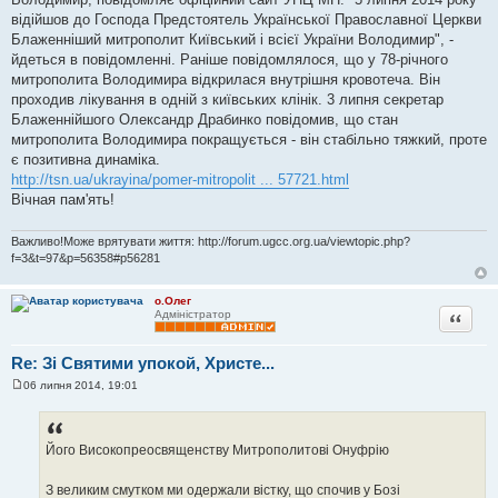
і
д
відійшов до Господа Предстоятель Української Православної Церкви
о
Блаженніший митрополит Київський і всієї України Володимир", -
м
л
йдеться в повідомленні. Раніше повідомлялося, що у 78-річного
е
митрополита Володимира відкрилася внутрішня кровотеча. Він
н
н
проходив лікування в одній з київських клінік. 3 липня секретар
я
Блаженнійшого Олександр Драбинко повідомив, що стан
митрополита Володимира покращується - він стабільно тяжкий, проте
є позитивна динаміка.
http://tsn.ua/ukrayina/pomer-mitropolit ... 57721.html
Вічная пам'ять!
Важливо!Може врятувати життя: http://forum.ugcc.org.ua/viewtopic.php?
f=3&t=97&p=56358#p56281
о.Олег
Цитата
Адміністратор
Re: Зі Святими упокой, Христе...
06 липня 2014, 19:01
П
о
в
і
д
Його Високопреосвященству Митрополитові Онуфрію
о
м
л
З великим смутком ми одержали вістку, що спочив у Бозі