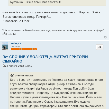
Буковина…Вічна тобі Отче пам'ять !!!
мав нині їхати на похорон - знав отця по діяльності Карітас. Хай з
Богом спочиває отець Григорій...
З повагою, о.Олег
"Ніхто не може любити більше, ніж тоді, коли він за своїх друзів своє життя віддає"
(Йо. 15, 13).
andrey s.
Цитата
старець
Re: СПОЧИВ У БОЗІ ОТЕЦЬ-МИТРАТ ГРИГОРІЙ
СІМКАЙЛО
24 лютого 2012, 17:41
П
о
в
oremus писав:
і
Брати і сестри помолімось до Господа за душу новопреставленого
д
о
слуги Божого священоєрея отця Григорія Сімкайла. Сьогодні
м
раненько у лікарні відійшов до вічності отець Григорій – брат
л
е
владики Миколая. Направду це був добрий священик підпільної
н
Церкви. Один з учнів ісповідника віри Павла Василика. Його знали
н
я
на теренах Радянського Союзу і за кордоном. Був мудрим
священиком і добрий характером. Хто знав покійного збираймося з