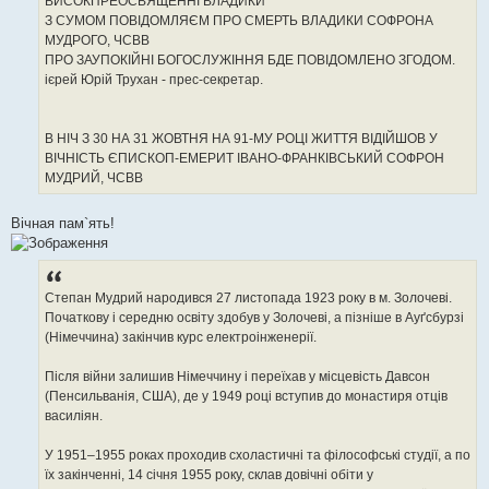
ВИСОКПРЕОСВЯЩЕННІ ВЛАДИКИ
н
З СУМОМ ПОВІДОМЛЯЄМ ПРО СМЕРТЬ ВЛАДИКИ СОФРОНА
я
МУДРОГО, ЧСВВ
ПРО ЗАУПОКІЙНІ БОГОСЛУЖІННЯ БДЕ ПОВІДОМЛЕНО ЗГОДОМ.
ієрей Юрій Трухан - прес-секретар.
В НІЧ З 30 НА 31 ЖОВТНЯ НА 91-МУ РОЦІ ЖИТТЯ ВІДІЙШОВ У
ВІЧНІСТЬ ЄПИСКОП-ЕМЕРИТ ІВАНО-ФРАНКІВСЬКИЙ СОФРОН
МУДРИЙ, ЧСВВ
Вічная пам`ять!
Степан Мудрий народився 27 листопада 1923 року в м. Золочеві.
Початкову і середню освіту здобув у Золочеві, а пізніше в Ауґсбурзі
(Німеччина) закінчив курс електроінженерії.
Після війни залишив Німеччину і переїхав у місцевість Давсон
(Пенсильванія, США), де у 1949 році вступив до монастиря отців
василіян.
У 1951–1955 роках проходив схоластичні та філософські студії, а по
їх закінченні, 14 січня 1955 року, склав довічні обіти у