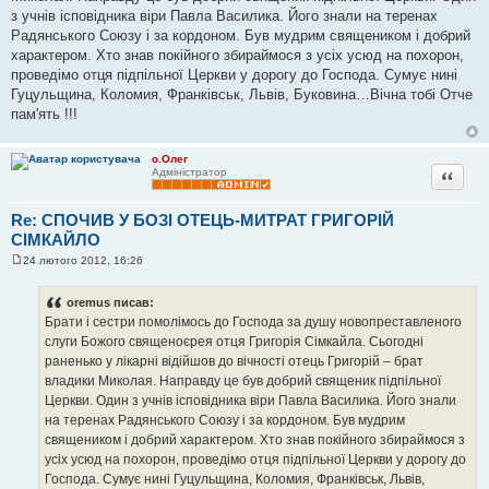
л
з учнів ісповідника віри Павла Василика. Його знали на теренах
е
Радянського Союзу і за кордоном. Був мудрим священиком і добрий
н
н
характером. Хто знав покійного збираймося з усіх усюд на похорон,
я
проведімо отця підпільної Церкви у дорогу до Господа. Сумує нині
Гуцульщина, Коломия, Франківськ, Львів, Буковина…Вічна тобі Отче
пам'ять !!!
о.Олег
Цитата
Адміністратор
Re: СПОЧИВ У БОЗІ ОТЕЦЬ-МИТРАТ ГРИГОРІЙ
СІМКАЙЛО
24 лютого 2012, 16:26
П
о
в
oremus писав:
і
Брати і сестри помолімось до Господа за душу новопреставленого
д
о
слуги Божого священоєрея отця Григорія Сімкайла. Сьогодні
м
раненько у лікарні відійшов до вічності отець Григорій – брат
л
е
владики Миколая. Направду це був добрий священик підпільної
н
Церкви. Один з учнів ісповідника віри Павла Василика. Його знали
н
я
на теренах Радянського Союзу і за кордоном. Був мудрим
священиком і добрий характером. Хто знав покійного збираймося з
усіх усюд на похорон, проведімо отця підпільної Церкви у дорогу до
Господа. Сумує нині Гуцульщина, Коломия, Франківськ, Львів,