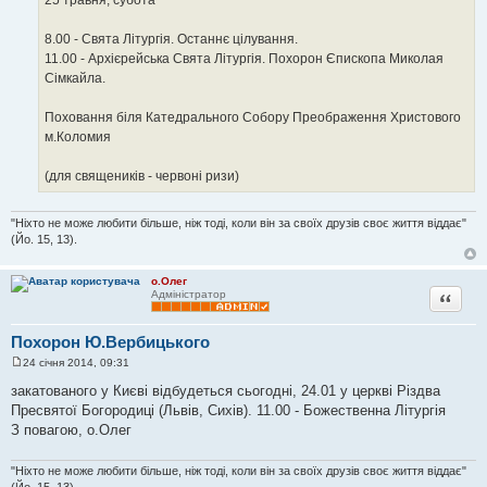
8.00 - Свята Літургія. Останнє цілування.
11.00 - Архієрейська Свята Літургія. Похорон Єпископа Миколая
Сімкайла.
Поховання біля Катедрального Собору Преображення Христового
м.Коломия
(для священиків - червоні ризи)
"Ніхто не може любити більше, ніж тоді, коли він за своїх друзів своє життя віддає"
(Йо. 15, 13).
о.Олег
Цитата
Адміністратор
Похорон Ю.Вербицького
24 січня 2014, 09:31
П
о
закатованого у Києві відбудеться сьогодні, 24.01 у церкві Різдва
в
Пресвятої Богородиці (Львів, Сихів). 11.00 - Божественна Літургія
і
д
З повагою, о.Олег
о
м
л
"Ніхто не може любити більше, ніж тоді, коли він за своїх друзів своє життя віддає"
е
(Йо. 15, 13).