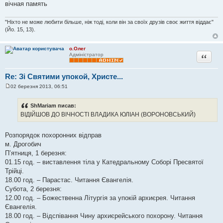
вічная память
"Ніхто не може любити більше, ніж тоді, коли він за своїх друзів своє життя віддає"
(Йо. 15, 13).
о.Олег
Цитата
Адміністратор
Re: Зі Святими упокой, Христе...
02 березня 2013, 06:51
П
о
в
ShMariam писав:
і
ВІДІЙШОВ ДО ВІЧНОСТІ ВЛАДИКА ЮЛІАН (ВОРОНОВСЬКИЙ)
д
о
м
л
Розпорядок похоронних відправ
е
м. Дрогобич
н
н
П’ятниця, 1 березня:
я
01.15 год. – виставлення тіла у Катедральному Соборі Пресвятої
Трійці.
18.00 год. – Парастас. Читання Євангелія.
Субота, 2 березня:
12.00 год. – Божественна Літургія за упокій архиєрея. Читання
Євангелія.
18.00 год. – Відспівання Чину архиєрейського похорону. Читання