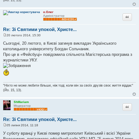
н
н
я
о.Олег
Цитата
Адміністратор
Re: Зі Святими упокой, Христе...
20 лютого 2014, 15:30
П
о
Сьогодні, 20 лютого, в Києві загинув викладач Українського
в
католицького університету Богдан Сольчаник.
і
д
Про це в «Фейсбуці» повідомила спільнота Магістерська програма з
о
журналістики УКУ.
м
л
е
н
н
я
"Ніхто не може любити більше, ніж тоді, коли він за своїх друзів своє життя віддає"
(Йо. 15, 13).
ShMariam
Цитата
Модератор
Re: Зі Святими упокой, Христе...
05 липня 2014, 11:18
П
о
У суботу вранці у Києві помер митрополит Київський і всієї України
в
Володимир, повідомляє офіційний сайт УПЦ МП. "5 липня 2014 року