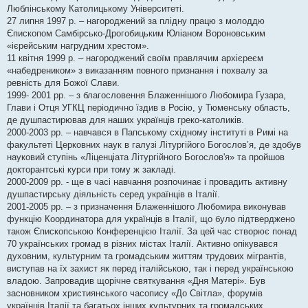
Люблінському Католицькому Університеті.
27 липня 1997 р. – нагороджений за плідну працю з молоддю
Єпископом Самбірсько-Дрогобицьким Юліаном Вороновським
«ієрейським нагрудним хрестом».
11 квітня 1999 р. – нагороджений своїм правлячим архієреєм
«набедреником» з виказанням повного признання і похвалу за
ревність для Божої Слави.
1999- 2001 рр. – з благословення Блаженнішого Любомира Гузара,
Глави і Отця УГКЦ періодично їздив в Росію, у Тюменську область,
де душпастирював для наших українців греко-католиків.
2000-2003 рр. – навчався в Папському східному інституті в Римі на
факультеті Церковних наук в галузі Літургійого Богослов’я, де здобув
науковий ступінь «Ліценціата Літургійного Богослов'я» та пройшов
докторантські курси при тому ж закладі.
2000-2009 рр. - ще в часі навчання розпочинає і провадить активну
душпастирську діяльність серед українців в Італії.
2001-2005 рр. – з призначення Блаженнішого Любомира виконував
функцію Координатора для українців в Італії, що було підтверджено
також Єпископською Конференцією Італії. За цей час створює понад
70 українських громад в різних містах Італії. Активно опікувався
духовним, культурним та громадським життям трудових мігрантів,
виступав на їх захист як перед італійською, так і перед українською
владою. Запровадив щорічне святкування «Дня Матері». Був
засновником християнського часопису «До Світла», форумів
українців Італії та багатьох інших культурних та громадських