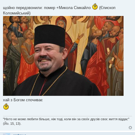
П
о
щойно передзвонили: помер +Микола Сімкайло
(Єпископ
в
і
Коломийський)
д
о
м
л
е
н
н
я
хай з Богом спочиває
"Ніхто не може любити більше, ніж тоді, коли він за своїх друзів своє життя віддає"
(Йо. 15, 13).