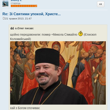
andrey s.
Цитата
старець
Re: Зі Святими упокой, Христе...
21 травня 2013, 21:47
П
о
в
о.Олег писав:
і
д
щойно передзвонили: помер +Микола Сімкайло
(Єпископ
о
м
Коломийський)
л
е
н
н
я
хай з Богом спочиває