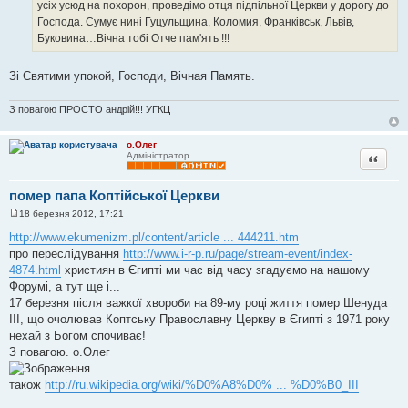
усіх усюд на похорон, проведімо отця підпільної Церкви у дорогу до
Господа. Сумує нині Гуцульщина, Коломия, Франківськ, Львів,
Буковина…Вічна тобі Отче пам'ять !!!
Зі Святими упокой, Господи, Вічная Память.
З повагою ПРОСТО андрій!!! УГКЦ
о.Олег
Цитата
Адміністратор
помер папа Коптійської Церкви
18 березня 2012, 17:21
П
о
http://www.ekumenizm.pl/content/article ... 444211.htm
в
про переслідування
http://www.i-r-p.ru/page/stream-event/index-
і
д
4874.html
християн в Єгипті ми час від часу згадуємо на нашому
о
Форумі, а тут ще і...
м
л
17 березня після важкої хвороби на 89-му році життя помер Шенуда
е
ІІІ, що очолював Коптську Православну Церкву в Єгипті з 1971 року
н
н
нехай з Богом спочиває!
я
З повагою. о.Олег
також
http://ru.wikipedia.org/wiki/%D0%A8%D0% ... %D0%B0_III