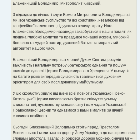
е
Блаженніший Володимир, Митрополит Київський.
н
н
я
З відходом до вічності слуги Божого Митрополита Володимира всі
ми, все українське суспільство та всі християни, незалежно від
конфесійної належності, відчуваємо велику втрату. Його
Блаженство Володимир назавжди закарбується в нашій пам’яті як
людина глибокої молитви та правдивої монашої аскези, глибокий
богослов та мудрий пастир, духовний батько та моральний
авторитет нашого часу.
Блаженніший Володимир, натхнений Духом Святим, розумів
важливість і нагальну потребу братерського єднання та пошуку
шляхів до єдності Церков Володимирового Хрещення. У цьому він
на багато років випередив сучасність і залишиться духовним
орієнтиром для своїх послідовників у майбутньому.
У цю скорботну хвилю від імені всієї повноти Української Греко-
Католицької Церкви висловлюємо братнє співчуття усьому
єпископатові, духовенству, монашеству і всім чадам Української
Православної Церкви та єднаємося з вами в молитві за вічний
спочинок покійного.
Сьогодні Блаженніший Володимир стоїть перед Престолом
Всевишнього і молиться за дорогу Йому Україну, а до нас промовляє
словами апостола Павла: «Я боровся доброю борнею, скінчив біг –