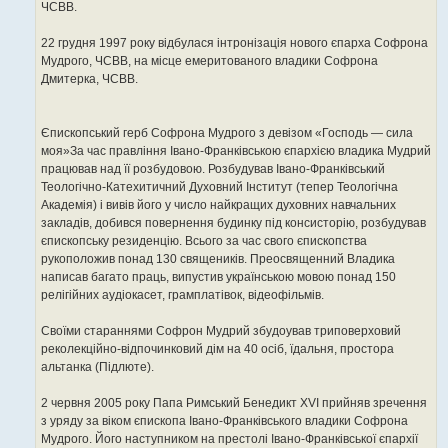
ЧСВВ.
22 грудня 1997 року відбулася інтронізація нового єпарха Софрона
Мудрого, ЧСВВ, на місце емеритованого владики Софрона
Дмитерка, ЧСВВ.
Єпископський герб Софрона Мудрого з девізом «Господь — сила
моя»За час правління Івано-Франківською єпархією владика Мудрий
працював над її розбудовою. Розбудував Івано-Франківський
Теологічно-Катехитичний Духовний Інститут (тепер Теологічна
Академія) і вивів його у число найкращих духовних навчальних
закладів, добився повернення будинку під консисторію, розбудував
єпископську резиденцію. Всього за час свого єпископства
рукоположив понад 130 священиків. Преосвященний Владика
написав багато праць, випустив українською мовою понад 150
релігійних аудіокасет, грамплатівок, відеофільмів.
Своїми стараннями Софрон Мудрий збудоував триповерховий
реколекційно-відпочинковий дім на 40 осіб, їдальня, простора
альтанка (Підлюте).
2 червня 2005 року Папа Римський Бенедикт XVI прийняв зречення
з уряду за віком єпископа Івано-Франківського владики Софрона
Мудрого. Його наступником на престолі Івано-Франківської єпархії