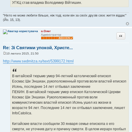
УГКЦ став владика Володимир Війтишин.
"Ніхто не може любити більше, ніж тоді, коли він за своїх друзів своє життя віддає"
(Йо. 15, 13).
о.Олег
Цитата
Адміністратор
Re: Зі Святими упокой, Христе...
10 лютого 2015, 21:50
П
о
http://www.sedmitza.ru/text/5399172.html
в
і
д
о
В китайской тюрьме умер 94-летний католический епископ
м
л
Еосмас Ши Эншиан, рукоположенный против воли властей епископ
е
Исянь, последние 14 лет отбывал заключение
н
н
ПЕКИН. В китайской тюрьме умер епископ Католической Церкви
я
Космас Ши Эншиан. Рукоположенный против воли
коммунистических властей епископ Исянь ушел из жизни в
возрасте 94 лет. Последние 14 лет он отбывал заключение, пишет
InfoCatolica.
Китайские власти сообщили 30 января семье епископа о его
смерти, не уточнив дату и причину смерти. В целом иерарх пробыл