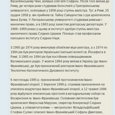
Василіянському Чині, взявши собі ім'я Софрон. Після того виїхав до
Риму, де чотири роки студіював богослов'я у Григоріянському
університеті, осягнувши у 1958 році ступінь магістра. Тут, в Римі, 25
грудня 1958 р. він прийняв св. Тайну Священства з рук архієпископа
Івана Бучка. У Латеранському університеті студіював римське і
канонічне право, а в 1963 році захистив докторську дисертацію. У
1966–1969 роках у цьому ж інституті здобув ступінь магістра
канонічного права Східних Церков. Пізніше став професором
папського Інституту Східних Наук.
З 1960 до 1974 року виконував обов'язки віце-ректора, а з 1974 по
1994 рік був ректором Української папської колегії св. Йосафата в
Римі. З 1965 по 1994 рік був постійним співпрацівником
Ватиканського радіо. У жовтні 1994 року виїхав в Україну (до Івано-
Франківська), де був призначений ректором Івано-Франківського
Теологічно-Катехитичного Духовного Інституту.
6 листопада 1995 р. призначений протосинкелом Івано-
Франківської єпархії. 2 березня 1996 р. отримав призначення на
єпископа-коад'ютора Івано-Франківської єпархії, а 12 травня 1996
року відбулася єпископська хіротонія в катедральному соборі св.
Воскресіння м. Івано-Франківська. Головним святителем був
архієпископ Мирослав Марусин, секретар Конгрегації Східних
Церков, а співсвятителями — митрополит Філадельфійський
Стефан Сулик і єпископ Івано-Франківський Софрон Дмитерко,