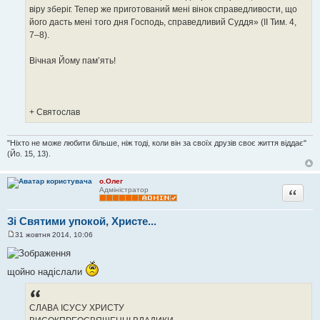
віру зберіг. Тепер же приготований мені вінок справедливости, що
його дасть мені того дня Господь, справедливий Суддя» (ІІ Тим. 4,
7–8).
Вічная Йому пам’ять!
+ Святослав
"Ніхто не може любити більше, ніж тоді, коли він за своїх друзів своє життя віддає"
(Йо. 15, 13).
о.Олег
Цитата
Адміністратор
Зі Святими упокой, Христе...
31 жовтня 2014, 10:06
П
о
в
і
щойно надіслали
д
о
м
л
СЛАВА ІСУСУ ХРИСТУ
е
н