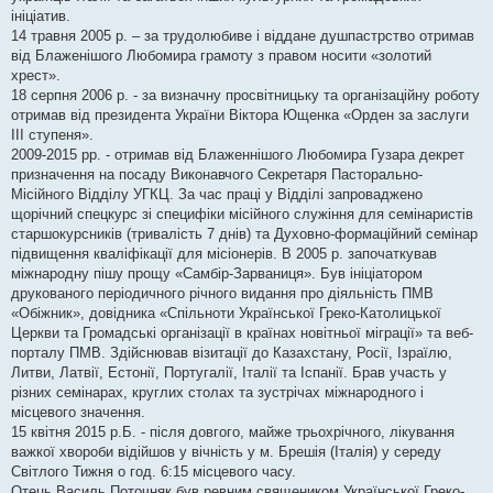
ініціатив.
14 травня 2005 р. – за трудолюбиве і віддане душпастрство отримав
від Блаженішого Любомира грамоту з правом носити «золотий
хрест».
18 серпня 2006 р. - за визначну просвітницьку та організаційну роботу
отримав від президента України Віктора Ющенка «Орден за заслуги
ІІІ ступеня».
2009-2015 рр. - отримав від Блаженнішого Любомира Гузара декрет
призначення на посаду Виконавчого Секретаря Пасторально-
Місійного Відділу УГКЦ. За час праці у Відділі запроваджено
щорічний спецкурс зі специфіки місійного служіння для семінаристів
старшокурсників (тривалість 7 днів) та Духовно-формаційний семінар
підвищення кваліфікації для місіонерів. В 2005 р. започаткував
міжнародну пішу прощу «Самбір-Зарваниця». Був ініціатором
друкованого періодичного річного видання про діяльність ПМВ
«Обіжник», довідника «Спільноти Української Греко-Католицької
Церкви та Громадські організації в країнах новітньої міграції» та веб-
порталу ПМВ. Здійснював візитації до Казахстану, Росії, Ізраїлю,
Литви, Латвії, Естонії, Португалії, Італії та Іспанії. Брав участь у
різних семінарах, круглих столах та зустрічах міжнародного і
місцевого значення.
15 квітня 2015 р.Б. - після довгого, майже трьохрічного, лікування
важкої хвороби відійшов у вічність у м. Брешія (Італія) у середу
Світлого Тижня о год. 6:15 місцевого часу.
Отець Василь Поточняк був ревним священиком Української Греко-