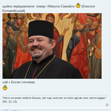
П
о
щойно передзвонили: помер +Микола Сімкайло
(Єпископ
в
і
Коломийський)
д
о
м
л
е
н
н
я
хай з Богом спочиває
"Ніхто не може любити більше, ніж тоді, коли він за своїх друзів своє життя віддає"
(Йо. 15, 13).