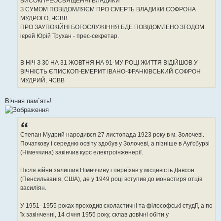
ВИСОКПРЕОСВЯЩЕННІ ВЛАДИКИ
н
З СУМОМ ПОВІДОМЛЯЄМ ПРО СМЕРТЬ ВЛАДИКИ СОФРОНА
я
МУДРОГО, ЧСВВ
ПРО ЗАУПОКІЙНІ БОГОСЛУЖІННЯ БДЕ ПОВІДОМЛЕНО ЗГОДОМ.
ієрей Юрій Трухан - прес-секретар.
В НІЧ З 30 НА 31 ЖОВТНЯ НА 91-МУ РОЦІ ЖИТТЯ ВІДІЙШОВ У
ВІЧНІСТЬ ЄПИСКОП-ЕМЕРИТ ІВАНО-ФРАНКІВСЬКИЙ СОФРОН
МУДРИЙ, ЧСВВ
Вічная пам`ять!
Степан Мудрий народився 27 листопада 1923 року в м. Золочеві.
Початкову і середню освіту здобув у Золочеві, а пізніше в Ауґсбурзі
(Німеччина) закінчив курс електроінженерії.
Після війни залишив Німеччину і переїхав у місцевість Давсон
(Пенсильванія, США), де у 1949 році вступив до монастиря отців
василіян.
У 1951–1955 роках проходив схоластичні та філософські студії, а по
їх закінченні, 14 січня 1955 року, склав довічні обіти у