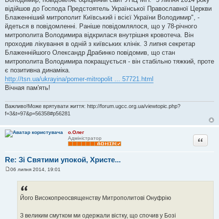
і
д
відійшов до Господа Предстоятель Української Православної Церкви
о
Блаженніший митрополит Київський і всієї України Володимир", -
м
л
йдеться в повідомленні. Раніше повідомлялося, що у 78-річного
е
митрополита Володимира відкрилася внутрішня кровотеча. Він
н
н
проходив лікування в одній з київських клінік. 3 липня секретар
я
Блаженнійшого Олександр Драбинко повідомив, що стан
митрополита Володимира покращується - він стабільно тяжкий, проте
є позитивна динаміка.
http://tsn.ua/ukrayina/pomer-mitropolit ... 57721.html
Вічная пам'ять!
Важливо!Може врятувати життя: http://forum.ugcc.org.ua/viewtopic.php?
f=3&t=97&p=56358#p56281
о.Олег
Цитата
Адміністратор
Re: Зі Святими упокой, Христе...
06 липня 2014, 19:01
П
о
в
і
д
Його Високопреосвященству Митрополитові Онуфрію
о
м
л
З великим смутком ми одержали вістку, що спочив у Бозі