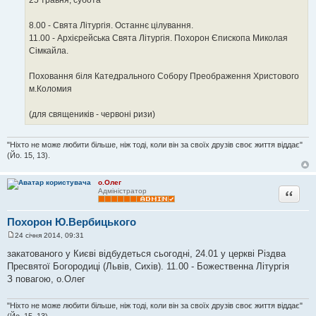
8.00 - Свята Літургія. Останнє цілування.
11.00 - Архієрейська Свята Літургія. Похорон Єпископа Миколая
Сімкайла.
Поховання біля Катедрального Собору Преображення Христового
м.Коломия
(для священиків - червоні ризи)
"Ніхто не може любити більше, ніж тоді, коли він за своїх друзів своє життя віддає"
(Йо. 15, 13).
о.Олег
Цитата
Адміністратор
Похорон Ю.Вербицького
24 січня 2014, 09:31
П
о
закатованого у Києві відбудеться сьогодні, 24.01 у церкві Різдва
в
Пресвятої Богородиці (Львів, Сихів). 11.00 - Божественна Літургія
і
д
З повагою, о.Олег
о
м
л
"Ніхто не може любити більше, ніж тоді, коли він за своїх друзів своє життя віддає"
е
(Йо. 15, 13).