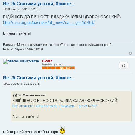
Re: Зі Святими упокой, Христе...
28 лютого 2013, 22:33
П
о
ВІДІЙШОВ ДО ВІЧНОСТІ ВЛАДИКА ЮЛІАН (ВОРОНОВСЬКИЙ)
в
http://risu.org.ua/ua/index/all_news/ca ... gcc/51461/
і
д
о
Вічная пам'ять!
м
л
е
Важливо!Може врятувати життя: http://forum.ugcc.org.ua/viewtopic.php?
н
н
f=3&t=97&p=56358#p56281
я
о.Олег
Цитата
Адміністратор
Re: Зі Святими упокой, Христе...
01 березня 2013, 06:37
П
о
в
ShMariam писав:
і
ВІДІЙШОВ ДО ВІЧНОСТІ ВЛАДИКА ЮЛІАН (ВОРОНОВСЬКИЙ)
д
о
http://risu.org.ua/ua/index/all_news/ca ... gcc/51461/
м
л
е
Вічная пам'ять!
н
н
я
мій перший ректор в Семінарії