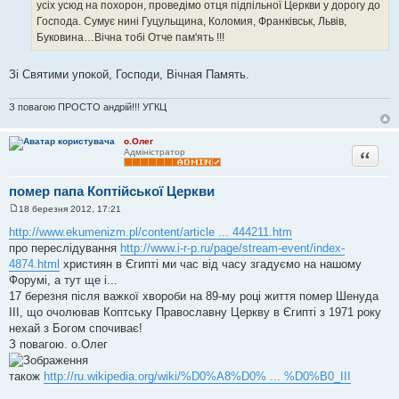
усіх усюд на похорон, проведімо отця підпільної Церкви у дорогу до
Господа. Сумує нині Гуцульщина, Коломия, Франківськ, Львів,
Буковина…Вічна тобі Отче пам'ять !!!
Зі Святими упокой, Господи, Вічная Память.
З повагою ПРОСТО андрій!!! УГКЦ
о.Олег
Цитата
Адміністратор
помер папа Коптійської Церкви
18 березня 2012, 17:21
П
о
http://www.ekumenizm.pl/content/article ... 444211.htm
в
про переслідування
http://www.i-r-p.ru/page/stream-event/index-
і
д
4874.html
християн в Єгипті ми час від часу згадуємо на нашому
о
Форумі, а тут ще і...
м
л
17 березня після важкої хвороби на 89-му році життя помер Шенуда
е
ІІІ, що очолював Коптську Православну Церкву в Єгипті з 1971 року
н
н
нехай з Богом спочиває!
я
З повагою. о.Олег
також
http://ru.wikipedia.org/wiki/%D0%A8%D0% ... %D0%B0_III