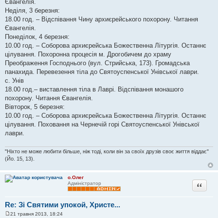
Євангелія.
Неділя, 3 березня:
18.00 год. – Відспівання Чину архиєрейського похорону. Читання
Євангелія.
Понеділок, 4 березня:
10.00 год. – Соборова архиєрейська Божественна Літургія. Останнє
цілування. Похоронна процесія м. Дрогобичем до храму
Преображення Господнього (вул. Стрийська, 173). Громадська
панахида. Перевезення тіла до Святоуспенської Унівської лаври.
с. Унів
18.00 год.– виставлення тіла в Лаврі. Відспівання монашого
похорону. Читання Євангелія.
Вівторок, 5 березня:
10.00 год. – Соборова архиєрейська Божественна Літургія. Останнє
цілування. Поховання на Чернечій горі Святоуспенської Унівської
лаври.
"Ніхто не може любити більше, ніж тоді, коли він за своїх друзів своє життя віддає"
(Йо. 15, 13).
о.Олег
Цитата
Адміністратор
Re: Зі Святими упокой, Христе...
21 травня 2013, 18:24