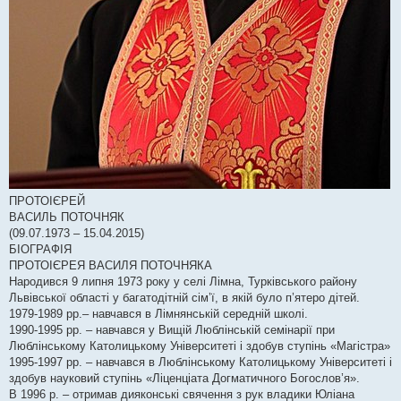
ПРОТОІЄРЕЙ
ВАСИЛЬ ПОТОЧНЯК
(09.07.1973 – 15.04.2015)
БІОГРАФІЯ
ПРОТОІЄРЕЯ ВАСИЛЯ ПОТОЧНЯКА
Народився 9 липня 1973 року у селі Лімна, Турківського району
Львівської області у багатодітній сім’ї, в якій було п’ятеро дітей.
1979-1989 рр.– навчався в Лімнянській середній школі.
1990-1995 рр. – навчався у Вищій Люблінській семінарії при
Люблінському Католицькому Університеті і здобув ступінь «Магістра»
1995-1997 рр. – навчався в Люблінському Католицькому Університеті і
здобув науковий ступінь «Ліценціата Догматичного Богослов’я».
В 1996 р. – отримав дияконські свячення з рук владики Юліана