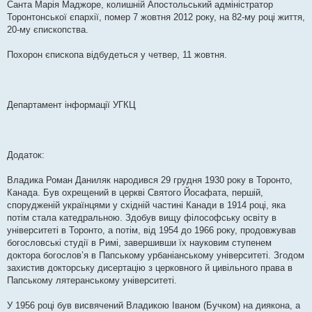
Санта Марія Маджоре, колишній Апостольський адміністратор
Торонтонської єпархії, помер 7 жовтня 2012 року, на 82-му році життя,
20-му єпископства.
Похорон єпископа відбудеться у четвер, 11 жовтня.
Департамент інформації УГКЦ
Додаток:
Владика Роман Даниляк народився 29 грудня 1930 року в Торонто,
Канада. Був охрещений в церкві Святого Йосафата, першій,
спорудженій українцями у східній частині Канади в 1914 році, яка
потім стала катедральною. Здобув вищу філософську освіту в
університеті в Торонто, а потім, від 1954 до 1966 року, продовжував
богословські студії в Римі, завершивши їх науковим ступенем
доктора богослов’я в Папському урбаніанському університеті. Згодом
захистив докторську дисертацію з церковного й цивільного права в
Папському лятеранському університеті.
У 1956 році був висвячений Владикою Іваном (Бучком) на диякона, а