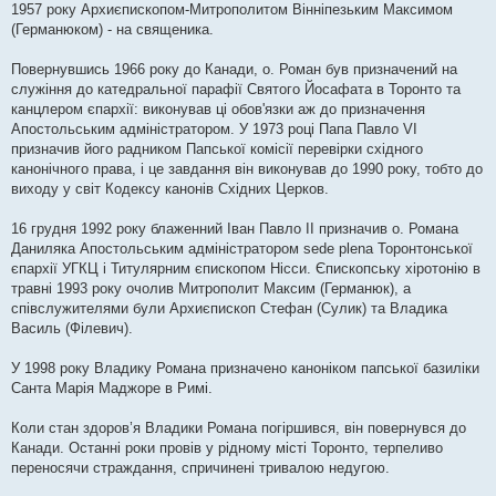
1957 року Архиєпископом-Митрополитом Вінніпезьким Максимом
(Германюком) - на священика.
Повернувшись 1966 року до Канади, о. Роман був призначений на
служіння до катедральної парафії Святого Йосафата в Торонто та
канцлером єпархії: виконував ці обов'язки аж до призначення
Апостольським адміністратором. У 1973 році Папа Павло VІ
призначив його радником Папської комісії перевірки східного
канонічного права, і це завдання він виконував до 1990 року, тобто до
виходу у світ Кодексу канонів Східних Церков.
16 грудня 1992 року блаженний Іван Павло II призначив о. Романа
Даниляка Апостольським адміністратором sede plena Торонтонської
єпархії УГКЦ і Титулярним єпископом Нісси. Єпископську хіротонію в
травні 1993 року очолив Митрополит Максим (Германюк), а
співслужителями були Архиєпископ Стефан (Сулик) та Владика
Василь (Філевич).
У 1998 року Владику Романа призначено каноніком папської базиліки
Санта Марія Маджоре в Римі.
Коли стан здоров’я Владики Романа погіршився, він повернувся до
Канади. Останні роки провів у рідному місті Торонто, терпеливо
переносячи страждання, спричинені тривалою недугою.