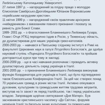
Люблінському Католицькому Університеті.
27 липня 1997 р. – нагороджений за плідну працю з молоддю
Єпископом Самбірсько-Дрогобицьким Юліаном Вороновським
«ієрейським нагрудним хрестом».
11 квітня 1999 р. – нагороджений своїм правлячим архієреєм
«набедреником» з виказанням повного признання і похвалу за
ревність для Божої Слави.
1999- 2001 рр. – з благословення Блаженнішого Любомира Гузара,
Глави і Отця УГКЦ періодично їздив в Росію, у Тюменську область,
де душпастирював для наших українців греко-католиків.
2000-2003 рр. – навчався в Папському східному інституті в Римі на
факультеті Церковних наук в галузі Літургійого Богослов’я, де здобув
науковий ступінь «Ліценціата Літургійного Богослов'я» та пройшов
докторантські курси при тому ж закладі.
2000-2009 рр. - ще в часі навчання розпочинає і провадить активну
душпастирську діяльність серед українців в Італії.
2001-2005 рр. – з призначення Блаженнішого Любомира виконував
функцію Координатора для українців в Італії, що було підтверджено
також Єпископською Конференцією Італії. За цей час створює понад
70 українських громад в різних містах Італії. Активно опікувався
духовним, культурним та громадським життям трудових мігрантів,
виступав на їх захист як перед італійською, так і перед українською
владою. Запровадив щорічне святкування «Дня Матері». Був
засновником християнського часопису «До Світла», форумів
українців Італії та багатьох інших культурних та громадських