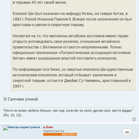
в тюрьмах 40 лет своей жизни.
Епископ Ши был назначен на кафедру Исянь, на севере Китая, в
1982 г. Папой Иоанном Павлом II. Вскоре после назначения он был
арестован и увезен в секретную тюрьму.
Несмотря на то, что миллионы китайских католиков имеют право
открыто исповедовать свою религию, отношения китайского
правительства с Ватиканом остаются напряженными. Только
официально признанная «Патриотическая ассоциация католиков
Китая» имеет разрешение властей поставлять епископов.
По информации Uca News, со смертью епископа Ши единственным
католическим епископом, который отбывает заключение в
секретной тюрьме, остается Джеймс Су Чжиминь, арестованный в
1997 г.
Зі Святими упокой
"Ніхто не може любити більше, ніж тоді, коли він за своїх друзів своє життя віддає"
(Йо. 15, 13).
о.Олег
Цитата
Адміністратор