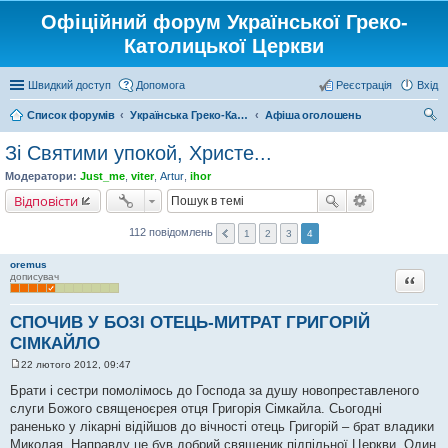
Офіційний форум Української Греко-
Католицької Церкви
Швидкий доступ
Допомога
Реєстрація
Вхід
Список форумів
Українська Греко-Католицька Церква
Афіша оголошень
ош
Зі Святими упокой, Христе...
ук
Модератори:
Just_me
,
viter
,
Artur
,
ihor
Відповісти
112 повідомлень
1
2
3
4
oremus
Цитата
дописувач
СПОЧИВ У БОЗІ ОТЕЦЬ-МИТРАТ ГРИГОРІЙ
СІМКАЙЛО
22 лютого 2012, 09:47
П
о
Брати і сестри помолімось до Господа за душу новопреставленого
в
слуги Божого священоєрея отця Григорія Сімкайла. Сьогодні
і
д
раненько у лікарні відійшов до вічності отець Григорій – брат владики
о
Миколая. Направду це був добрий священик підпільної Церкви. Один
м