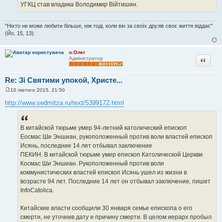
УГКЦ став владика Володимир Війтишин.
"Ніхто не може любити більше, ніж тоді, коли він за своїх друзів своє життя віддає"
(Йо. 15, 13).
о.Олег
Цитата
Адміністратор
Re: Зі Святими упокой, Христе...
10 лютого 2015, 21:50
П
о
http://www.sedmitza.ru/text/5399172.html
в
і
д
о
В китайской тюрьме умер 94-летний католический епископ
м
л
Еосмас Ши Эншиан, рукоположенный против воли властей епископ
е
Исянь, последние 14 лет отбывал заключение
н
н
ПЕКИН. В китайской тюрьме умер епископ Католической Церкви
я
Космас Ши Эншиан. Рукоположенный против воли
коммунистических властей епископ Исянь ушел из жизни в
возрасте 94 лет. Последние 14 лет он отбывал заключение, пишет
InfoCatolica.
Китайские власти сообщили 30 января семье епископа о его
смерти, не уточнив дату и причину смерти. В целом иерарх пробыл