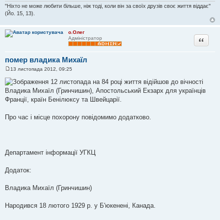
"Ніхто не може любити більше, ніж тоді, коли він за своїх друзів своє життя віддає"
(Йо. 15, 13).
о.Олег
Цитата
Адміністратор
помер владика Михаїл
13 листопада 2012, 09:25
П
о
12 листопада на 84 році життя відійшов до вічності
в
Владика Михаїл (Гринчишин), Апостольський Екзарх для українців
і
д
Франції, країн Бенілюксу та Швейцарії.
о
м
л
Про час і місце похорону повідомимо додатково.
е
н
н
я
Департамент інформації УГКЦ
Додаток:
Владика Михаїл (Гринчишин)
Народився 18 лютого 1929 р. у Б'юкенені, Канада.