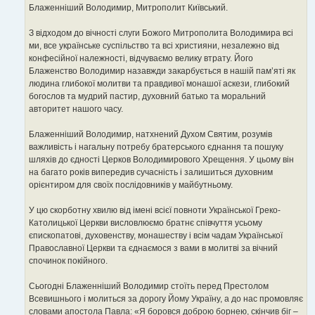
е
Блаженніший Володимир, Митрополит Київський.
н
н
я
З відходом до вічності слуги Божого Митрополита Володимира всі
ми, все українське суспільство та всі християни, незалежно від
конфесійної належності, відчуваємо велику втрату. Його
Блаженство Володимир назавжди закарбується в нашій пам’яті як
людина глибокої молитви та правдивої монашої аскези, глибокий
богослов та мудрий пастир, духовний батько та моральний
авторитет нашого часу.
Блаженніший Володимир, натхнений Духом Святим, розумів
важливість і нагальну потребу братерського єднання та пошуку
шляхів до єдності Церков Володимирового Хрещення. У цьому він
на багато років випередив сучасність і залишиться духовним
орієнтиром для своїх послідовників у майбутньому.
У цю скорботну хвилю від імені всієї повноти Української Греко-
Католицької Церкви висловлюємо братнє співчуття усьому
єпископатові, духовенству, монашеству і всім чадам Української
Православної Церкви та єднаємося з вами в молитві за вічний
спочинок покійного.
Сьогодні Блаженніший Володимир стоїть перед Престолом
Всевишнього і молиться за дорогу Йому Україну, а до нас промовляє
словами апостола Павла: «Я боровся доброю борнею, скінчив біг –