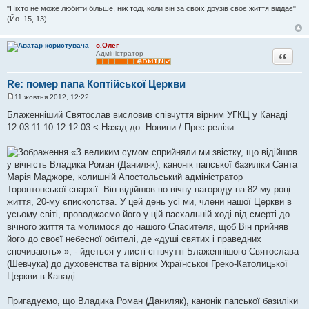
"Ніхто не може любити більше, ніж тоді, коли він за своїх друзів своє життя віддає"
(Йо. 15, 13).
о.Олег
Цитата
Адміністратор
Re: помер папа Коптійської Церкви
11 жовтня 2012, 12:22
П
о
Блаженніший Святослав висловив співчуття вірним УГКЦ у Канаді
в
12:03 11.10.12 12:03 <-Назад до: Новини / Прес-релізи
і
д
о
«З великим сумом сприйняли ми звістку, що відійшов
м
л
у вічність Владика Роман (Даниляк), канонік папської базиліки Санта
е
Марія Маджоре, колишній Апостольський адміністратор
н
н
Торонтонської єпархії. Він відійшов по вічну нагороду на 82-му році
я
життя, 20-му єпископства. У цей день усі ми, члени нашої Церкви в
усьому світі, проводжаємо його у цій пасхальній ході від смерті до
вічного життя та молимося до нашого Спасителя, щоб Він прийняв
його до своєї небесної обителі, де «душі святих і праведних
спочивають» », - йдеться у листі-співчутті Блаженнішого Святослава
(Шевчука) до духовенства та вірних Української Греко-Католицької
Церкви в Канаді.
Пригадуємо, що Владика Роман (Даниляк), канонік папської базиліки