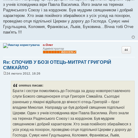
л
з учнів ісповідника віри Павла Василика. Його знали на теренах
е
Радянського Союзу і за кордоном. Був мудрим священиком і добрий
н
н
характером. Хто знав покійного збираймося з усіх усюд на похорон,
я
проведімо отця підпільної Церкви у дорогу до Господа. Сумує нині
Гуцульщина, Коломия, Франківськ, Львів, Буковина…Вічна тобі Отче
пам'ять !!!
о.Олег
Цитата
Адміністратор
Re: СПОЧИВ У БОЗІ ОТЕЦЬ-МИТРАТ ГРИГОРІЙ
СІМКАЙЛО
24 лютого 2012, 16:26
П
о
в
oremus писав:
і
Брати і сестри помолімось до Господа за душу новопреставленого
д
о
слуги Божого священоєрея отця Григорія Сімкайла. Сьогодні
м
раненько у лікарні відійшов до вічності отець Григорій – брат
л
е
владики Миколая. Направду це був добрий священик підпільної
н
Церкви. Один з учнів ісповідника віри Павла Василика. Його знали
н
я
на теренах Радянського Союзу і за кордоном. Був мудрим
священиком і добрий характером. Хто знав покійного збираймося з
усіх усюд на похорон, проведімо отця підпільної Церкви у дорогу до
Господа. Сумує нині Гуцульщина, Коломия, Франківськ, Львів,