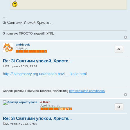
+
Зі Святими Упокой Христе ...
З повагою ПРОСТО андрій!!! УГКЦ
andrivovk
Цитата
старець
Re: Зі Святими упокой, Христе...
21 травня 2013, 23:07
П
о
http://livingrosary.org.ua/chitach-novi ... kajlo.html
в
і
д
о
м
Хороші релігійні книги по теології, біблеїстиці
http://esxatos.com/books
л
е
н
о.Олег
н
Цитата
Адміністратор
я
Re: Зі Святими упокой, Христе...
22 травня 2013, 07:08
П
о