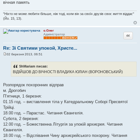
вічная память
"Ніхто не може любити більше, ніж тоді, коли він за своїх друзів своє життя віддає"
(Йо. 15, 13).
о.Олег
Цитата
Адміністратор
Re: Зі Святими упокой, Христе...
02 березня 2013, 06:51
П
о
в
ShMariam писав:
і
ВІДІЙШОВ ДО ВІЧНОСТІ ВЛАДИКА ЮЛІАН (ВОРОНОВСЬКИЙ)
д
о
м
л
Розпорядок похоронних відправ
е
м. Дрогобич
н
н
П’ятниця, 1 березня:
я
01.15 год. – виставлення тіла у Катедральному Соборі Пресвятої
Трійці.
18.00 год. – Парастас. Читання Євангелія.
Субота, 2 березня:
12.00 год. – Божественна Літургія за упокій архиєрея. Читання
Євангелія.
18.00 год. – Відспівання Чину архиєрейського похорону. Читання