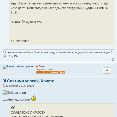
віру зберіг. Тепер же приготований мені вінок справедливости, що
його дасть мені того дня Господь, справедливий Суддя» (ІІ Тим. 4,
7–8).
Вічная Йому пам’ять!
+ Святослав
"Ніхто не може любити більше, ніж тоді, коли він за своїх друзів своє життя віддає"
(Йо. 15, 13).
о.Олег
Цитата
Адміністратор
Зі Святими упокой, Христе...
31 жовтня 2014, 10:06
П
о
в
і
щойно надіслали
д
о
м
л
СЛАВА ІСУСУ ХРИСТУ
е
н