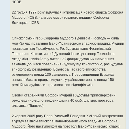
ЧСВВ.
22 грудня 1997 року відбулася інтронізація нового єпарха Софрона
Мудрого, ЧСВВ, на місце емеритованого владики Софрона
Дмитерка, ЧСВВ.
Єпископський герб Софрона Мудрого з девізом «Господь — сила
моя»За час правління Івано-Франківською єпархією владика Мудрий
працював над її розбудовою. Розбудував Івано-Франківський
Теологічно-Катехитичний Духовний Інститут (тепер Теологічна
Академія) і вивів його у число найкращих духовних навчальних
закладів, добився повернення будинку під консисторію, розбудував
єпископську резиденцію. Всього за час свого єпископства
рукоположив понад 130 священиків. Преосвященний Владика
написав багато праць, випустив українською мовою понад 150
релігійних аудіокасет, грамплатівок, відеофільмів.
Своїми стараннями Софрон Мудрий збудоував триповерховий
реколекційно-відпочинковий дім на 40 осіб, їдальня, простора
альтанка (Підлюте).
2 червня 2005 року Папа Римський Бенедикт XVI прийняв зречення
з уряду за віком єпископа Івано-Франківського владики Софрона
Мудрого. Його наступником на престолі Івано-Франківської єпархії