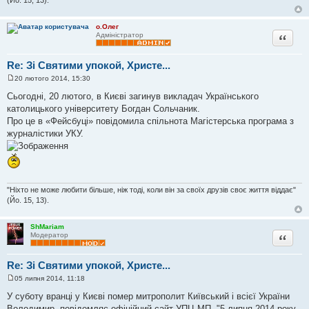
н
н
я
о.Олег
Цитата
Адміністратор
Re: Зі Святими упокой, Христе...
20 лютого 2014, 15:30
П
о
Сьогодні, 20 лютого, в Києві загинув викладач Українського
в
католицького університету Богдан Сольчаник.
і
д
Про це в «Фейсбуці» повідомила спільнота Магістерська програма з
о
журналістики УКУ.
м
л
е
н
н
я
"Ніхто не може любити більше, ніж тоді, коли він за своїх друзів своє життя віддає"
(Йо. 15, 13).
ShMariam
Цитата
Модератор
Re: Зі Святими упокой, Христе...
05 липня 2014, 11:18
П
о
У суботу вранці у Києві помер митрополит Київський і всієї України
в
Володимир, повідомляє офіційний сайт УПЦ МП. "5 липня 2014 року