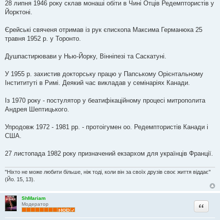
28 липня 1946 року склав монаші обіти в Чині Отців Редемптористів у
Йорктоні.
Єрейські свяченя отримав із рук єпископа Максима Германюка 25
травня 1952 р. у Торонто.
Душпастирювави у Нью-Йорку, Вінніпезі та Саскатуні.
У 1955 р. захистив докторську працю у Папському Орієнтальному
Інстититуті в Римі. Деякий час викладав у семінаріях Канади.
Із 1970 року - постулятор у беатифікаційному процесі митрополита
Андрея Шептицького.
Упродовж 1972 - 1981 рр. - протоігумен оо. Редемптористів Канади і
США.
27 листопада 1982 року призначений екзархом для українців Франції.
"Ніхто не може любити більше, ніж тоді, коли він за своїх друзів своє життя віддає"
(Йо. 15, 13).
ShMariam
Цитата
Модератор