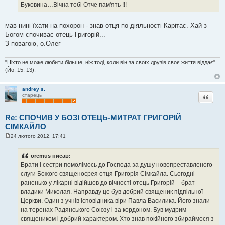
Буковина…Вічна тобі Отче пам'ять !!!
мав нині їхати на похорон - знав отця по діяльності Карітас. Хай з
Богом спочиває отець Григорій...
З повагою, о.Олег
"Ніхто не може любити більше, ніж тоді, коли він за своїх друзів своє життя віддає"
(Йо. 15, 13).
andrey s.
Цитата
старець
Re: СПОЧИВ У БОЗІ ОТЕЦЬ-МИТРАТ ГРИГОРІЙ
СІМКАЙЛО
24 лютого 2012, 17:41
П
о
в
oremus писав:
і
Брати і сестри помолімось до Господа за душу новопреставленого
д
о
слуги Божого священоєрея отця Григорія Сімкайла. Сьогодні
м
раненько у лікарні відійшов до вічності отець Григорій – брат
л
е
владики Миколая. Направду це був добрий священик підпільної
н
Церкви. Один з учнів ісповідника віри Павла Василика. Його знали
н
я
на теренах Радянського Союзу і за кордоном. Був мудрим
священиком і добрий характером. Хто знав покійного збираймося з