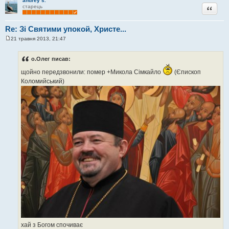
andrey s.
Цитата
старець
Re: Зі Святими упокой, Христе...
21 травня 2013, 21:47
П
о
в
о.Олег писав:
і
д
щойно передзвонили: помер +Микола Сімкайло
(Єпископ
о
м
Коломийський)
л
е
н
н
я
хай з Богом спочиває