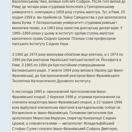
Василіянському Чині, взявши собі ім'я Софрон. Після того виїхав до
Риму, де чотири роки студіював богослов'я у Григоріянському
університеті, осягнувши у 1958 році ступінь магістра. Тут, в Римі, 25
грудня 1958 р. він прийняв св. Тайну Священства з рук архієпископа
Івана Бучка. У Латеранському університеті студіював римське і
канонічне право, а в 1963 році захистив докторську дисертацію. У
1966–1969 роках у цьому ж інституті здобув ступінь магістра
канонічного права Східних Церков. Пізніше став професором
папського Інституту Східних Наук.
З 1960 до 1974 року виконував обов'язки віце-ректора, а з 1974 по
1994 рік був ректором Української папської колегії св. Йосафата в
Римі. З 1965 по 1994 рік був постійним співпрацівником
Ватиканського радіо. У жовтні 1994 року виїхав в Україну (до Івано-
Франківська), де був призначений ректором Івано-Франківського
Теологічно-Катехитичного Духовного Інституту.
6 листопада 1995 р. призначений протосинкелом Івано-
Франківської єпархії. 2 березня 1996 р. отримав призначення на
єпископа-коад'ютора Івано-Франківської єпархії, а 12 травня 1996
року відбулася єпископська хіротонія в катедральному соборі св.
Воскресіння м. Івано-Франківська. Головним святителем був
архієпископ Мирослав Марусин, секретар Конгрегації Східних
Церков, а співсвятителями — митрополит Філадельфійський
Стефан Сулик і єпископ Івано-Франківський Софрон Дмитерко,