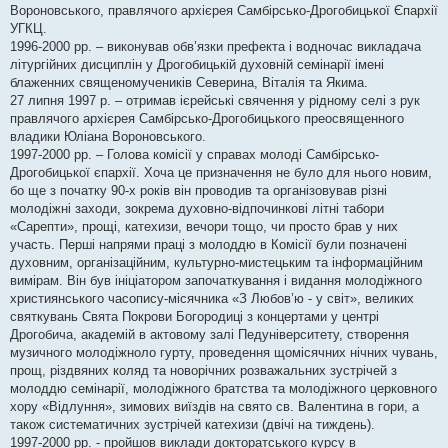
Вороновського, правлячого архієрея Самбірсько-Дрогобицької Єпархії
УГКЦ.
1996-2000 рр. – виконував обв’язки префекта і водночас викладача
літургійних дисциплін у Дрогобицькій духовній семінарії імені
блаженних священомучеників Северина, Віталія та Якима.
27 липня 1997 р. – отримав ієрейські свячення у рідному селі з рук
правлячого архієрея Самбірсько-Дрогобицького преосвященного
владики Юліана Вороновського.
1997-2000 рр. – Голова комісії у справах молоді Самбірсько-
Дрогобицької єпархії. Хоча це призначення не було для нього новим,
бо ще з початку 90-х років він проводив та організовував різні
молодіжні заходи, зокрема духовно-відпочинкові літні табори
«Сарепти», прощі, катехизи, вечори тощо, чи просто брав у них
участь. Перші напрями праці з молоддю в Комісії були позначені
духовним, організаційним, культурно-мистецьким та інформаційним
вимірам. Він був ініціатором започаткування і видання молодіжного
християнського часопису-місячника «З Любов’ю - у світ», великих
святкувань Свята Покрови Богородиці з концертами у центрі
Дрогобича, академій в актовому залі Педуніверситету, створення
музичного молодіжноло гурту, проведення щомісячних нічних чувань,
прощ, різдвяних коляд та новорічних розважальних зустрічей з
молоддю семінарії, молодіжного братства та молодіжного церковного
хору «Відлуння», зимових виїздів на свято св. Валентина в гори, а
також систематичних зустрічей катехизи (двічі на тиждень).
1997-2000 рр. - пройшов виклади докторатського курсу в