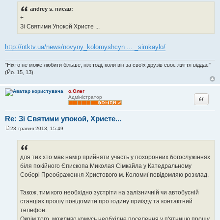
в
andrey s. писав:
і
+
д
о
Зі Святими Упокой Христе ...
м
л
е
http://ntktv.ua/news/novyny_kolomyshcyn ... _simkaylo/
н
н
я
"Ніхто не може любити більше, ніж тоді, коли він за своїх друзів своє життя віддає"
(Йо. 15, 13).
о.Олег
Цитата
Адміністратор
Re: Зі Святими упокой, Христе...
23 травня 2013, 15:49
П
о
в
і
д
для тих хто має намір прийняти участь у похоронних богослужіннях
о
біля покійного Єпископа Миколая Сімкайла у Катедральному
м
л
Соборі Преображення Христового м. Коломиї повідомляю розклад.
е
н
н
Також, тим кого необхідно зустріти на залізничній чи автобусній
я
станціях прошу повідомити про годину приїзду та контактний
телефон.
Окрім того, можливо комусь необхідне поселення у п'ятницю прошу