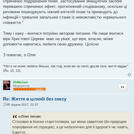
спричинює подразнення піхви. Застосування змащуючих засобів
переважно спричинює ефект, протилежний сподіваному, оскільки ці
речовини пошкоджують ніжний епітелій піхви та призводять до
інфекцій і тривалих запальних станів із неможливістю нормального
співжиття."
Тому і кажу - вчитися потрібно авторові питання. Не лише вчитися
віри Христової Церкви: маю на увазі, що віра, власне, може
допомогти навчитись любити свою дружину. Цілісно
З повагою, о.Олег
"Ніхто не може любити більше, ніж тоді, коли він за своїх друзів своє життя віддає"
(Йо. 15, 13).
ShMariam
Цитата
Модератор
Re: Життя в шлюбі без сексу
06 грудня 2017, 21:57
П
о
в
о.Олег писав:
і
Стосовно ж боязні старттопікера, що жінка завагітніє (бо природнє
д
о
планування не спрацює), а це небезпечно для її здоров`я чи, навіть,
м
її життя...
л