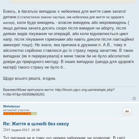
е
н
н
Боюсь, в багатьох випадках є небезпека для життя саме зачатої
я
дитини
(і статистично значно частіше, ніж небезпека для життя чи здоров'я
, коли буде викидень - власне викидень або мікровикидень (
матері)
якщо дитина зачата досить скоро після викидня чи аборту, після
деяких видів лікування чи операцій, або коли відновлюється цикл
напр. після лікування гормонами або навіть деколи після лактаційної
аменореї тощо). Не знати, яка причина в дружини п. А.В., тому я
абсолютно серйозно ставлюся до їх страху перед зачаттям. В таких
випадках (як я перерахувала) в мене також би не було абсолютної
довіри до природного методу. В інших випадках (шкода для здоров'я
матері) такого страху не було б...
Щодо всього решта, згодна.
Важливо!Може врятувати життя: http://forum.ugcc.org.ua/viewtopic.php?
f=3&t=97&p=56358#p56281
Wolodymyr
Цитата
активний учасник
Re: Життя в шлюбі без сексу
07 грудня 2017, 16:39
П
о
Тут питання не в тому що церква забороняє чи дозволяє. В світі