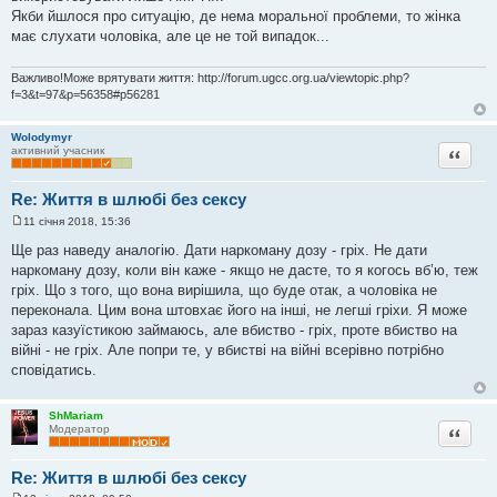
Якби йшлося про ситуацію, де нема моральної проблеми, то жінка
має слухати чоловіка, але це не той випадок...
Важливо!Може врятувати життя: http://forum.ugcc.org.ua/viewtopic.php?
f=3&t=97&p=56358#p56281
Wolodymyr
Цитата
активний учасник
Re: Життя в шлюбі без сексу
11 січня 2018, 15:36
П
о
Ще раз наведу аналогію. Дати наркоману дозу - гріх. Не дати
в
наркоману дозу, коли він каже - якщо не дасте, то я когось вб’ю, теж
і
д
гріх. Що з того, що вона вирішила, що буде отак, а чоловіка не
о
переконала. Цим вона штовхає його на інші, не легші гріхи. Я може
м
л
зараз казуїстикою займаюсь, але вбиство - гріх, проте вбиство на
е
війні - не гріх. Але попри те, у вбистві на війні всерівно потрібно
н
н
сповідатись.
я
ShMariam
Цитата
Модератор
Re: Життя в шлюбі без сексу