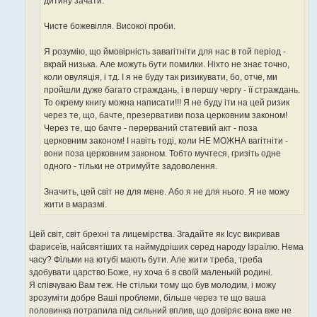
дитину зачати.
Чисте божевілля. Високої проби.
Я розумію, що ймовірність завагітніти для нас в той період -
вкрай низька. Але можуть бути помилки. Ніхто не знає точно,
коли овуляція, і тд. І я не буду так ризикувати, бо, отче, ми
пройшли дуже багато страждань, і в першу чергу - її страждань.
То окрему книгу можна написати!!! Я не буду іти на цей ризик
через те, що, бачте, презервативи поза церковним законом!
Через те, що бачте - перерваний статевий акт - поза
церковним законом! І навіть тоді, коли НЕ МОЖНА вагітніти -
вони поза церковним законом. Тобто мучтеся, гризіть одне
одного - тільки не отримуйте задоволення.
Значить, цей світ не для мене. Або я не для нього. Я не можу
жити в маразмі.
Цей світ, світ брехні та лицемірства. Згадайте як Ісус викривав
фарисеїв, найсвятіших та наймудріших серед народу Ізраїлю. Нема
часу? Фільми на ютубі мають бути. Але жити треба, треба
здобувати царство Боже, ну хоча б в своїй маленькій родині.
Я співчуваю Вам теж. Не стільки тому що був молодим, і можу
зрозуміти добре Ваші проблеми, більше через те що ваша
половинка потрапила під сильний вплив, що довіряє вона вже не