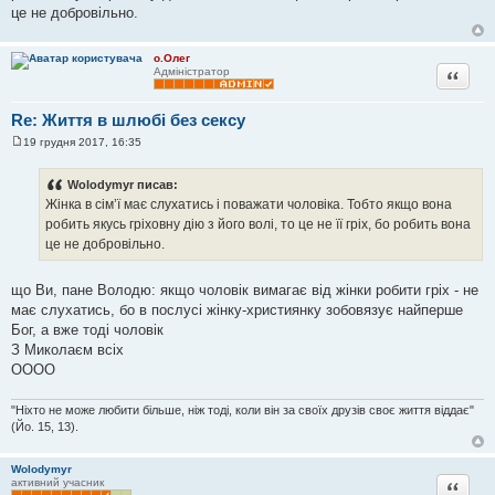
д
це не добровільно.
о
м
л
о.Олег
е
Цитата
Адміністратор
н
н
я
Re: Життя в шлюбі без сексу
19 грудня 2017, 16:35
П
о
в
Wolodymyr писав:
і
Жінка в сім’ї має слухатись і поважати чоловіка. Тобто якщо вона
д
о
робить якусь гріховну дію з його волі, то це не її гріх, бо робить вона
м
це не добровільно.
л
е
н
н
що Ви, пане Володю: якщо чоловік вимагає від жінки робити гріх - не
я
має слухатись, бо в послусі жінку-християнку зобовязує найперше
Бог, а вже тоді чоловік
З Миколаєм всіх
ОООО
"Ніхто не може любити більше, ніж тоді, коли він за своїх друзів своє життя віддає"
(Йо. 15, 13).
Wolodymyr
Цитата
активний учасник