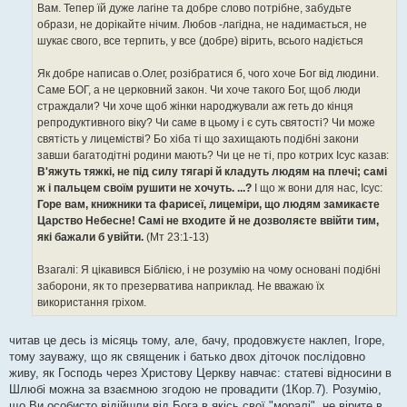
Вам. Тепер їй дуже лагіне та добре слово потрібне, забудьте
образи, не дорікайте нічим. Любов -лагідна, не надимається, не
шукає свого, все терпить, у все (добре) вірить, всього надіється
Як добре написав о.Олег, розібратися б, чого хоче Бог від людини.
Саме БОГ, а не церковний закон. Чи хоче такого Бог, щоб люди
страждали? Чи хоче щоб жінки народжували аж геть до кінця
репродуктивного віку? Чи саме в цьому і є суть святості? Чи може
святість у лицемістві? Бо хіба ті що захищають подібні закони
завши багатодітні родини мають? Чи це не ті, про котрих Ісус казав:
В'яжуть тяжкі, не під силу тягарі й кладуть людям на плечі; самі
ж і пальцем своїм рушити не хочуть. ...?
І що ж вони для нас, Ісус:
Горе вам, книжники та фарисеї, лицеміри, що людям замикаєте
Царство Небесне! Самі не входите й не дозволяєте ввійти тим,
які бажали б увійти.
(Мт 23:1-13)
Взагалі: Я цікавився Біблією, і не розумію на чому основані подібні
заборони, як то презерватива наприклад. Не вважаю їх
використання гріхом.
читав це десь із місяць тому, але, бачу, продовжуєте наклеп, Ігоре,
тому зауважу, що як священик і батько двох діточок послідовно
живу, як Господь через Христову Церкву навчає: статеві відносини в
Шлюбі можна за взаємною згодою не провадити (1Кор.7). Розумію,
що Ви особисто відійшли від Бога в якісь свої "моралі", не вірите в