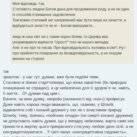
я
Моя відповідь: так.
Статевість людині Богом дана для продовження роду, а не як один
із способів отримання задоволення.
Тож кожен статевий акт напрвлений має бути лише на зачаття, а
відбудеться зачаття чи ні – Богові вирішувати...
якщо ж наш світ не є таким чорно-білим, то Церква має
унормовувати варіанти "сірості" того чи іншого випадку.
Але: я не про те писав. Про відповідальність чоловіка в сім*ї. Ну і
про прийняття покарання за безвідповідальність, а не пошуки
винних на стороні.
так
зрештою - у нас тут, думаю, вже були подібні теми.
Стосовно ж боязні старттопікера, що жінка завагітніє (бо природнє
планування не спрацює), а це небезпечно для її здоров`я чи, навіть,
її життя... От думаю над цим і...
Бачите, на мою думку, хвороба (залежності від «sex») про∂ресує.
Дуже навіть хороші люди вважають, що, скажімо, у Шлюбі,
відмовляти собі і коханій дружині у sex не є властивим природі
Шлюбу, тому, боячись «побічних плодів» (чи смерті коханої дружини)
не допускають навіть думки, що у випадку небезпеки, варта саме sex
принести в жертву цього прекрасного стосунку любові двох осіб, а не
контрацептизуватися... У світі панує «контрацептивна свідомість»,