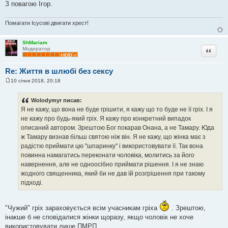
З повагою Ігор.
Помагати Ісусові двигати хрест!
ShMariam
Цитата
Модератор
Re: Життя в шлюбі без сексу
10 січня 2018, 20:18
П
о
в
Wolodymyr писав:
і
Я не кажу, що вона не буде грішити, я кажу що то буде не її гріх. І я
д
о
не кажу про будь-який гріх. Я кажу про конкретний випадок
м
описаний автором. Зрештою Бог покарав Онана, а не Тамару. Юда
л
е
ж Тамару визнав більш святою ніж він. Я не кажу, що жінка має з
н
радістю приймати цю "шпаринку" і використовувати її. Так вона
н
я
повинна намагатись переконати чоловіка, молитись за його
навернення, але не одноосібно приймати рішення. І я не знаю
жодного священника, який би не дав їй розгрішення при такому
підході.
"Чужий" гріх зараховується всім учасникам гріха
. Зрештою,
інакше б не сповідалися жінки щоразу, якщо чоловік не хоче
використовувати лише ПМРП...