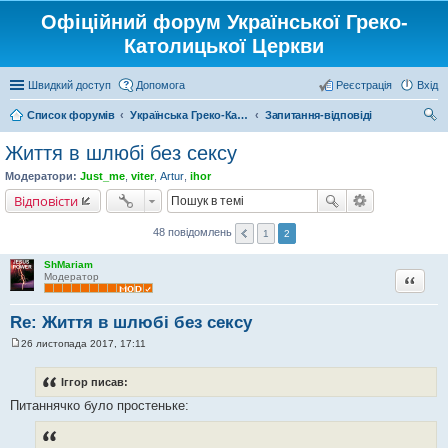
Офіційний форум Української Греко-
Католицької Церкви
Швидкий доступ
Допомога
Реєстрація
Вхід
Список форумів
Українська Греко-Католицька Церква
Запитання-відповіді
ош
Життя в шлюбі без сексу
ук
Модератори:
Just_me
,
viter
,
Artur
,
ihor
Відповісти
48 повідомлень
1
2
ShMariam
Цитата
Модератор
Re: Життя в шлюбі без сексу
26 листопада 2017, 17:11
П
о
в
Іггор писав:
і
д
Питаннячко було простеньке:
о
м
л