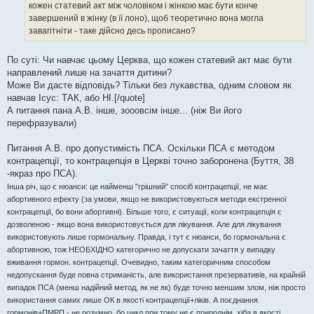
е
кожен статевий акт між чоловіком і жінкою має бути конче
н
н
завершений в жінку (в її лоно), щоб теоретично вона могла
я
завагітніти - таке дійсно десь прописано?
По суті: Чи навчає цьому Церква, що кожен статевий акт має бути
направлений лише на зачаття дитини?
Може Ви дасте відповідь? Тільки без лукавства, одним словом як
навчав Ісус: ТАК, або НІ.[/quote]
А питання пана А.В. інше, зооовсім інше... (ніж Ви його
перефразували)
Питання А.В. про допустимість ПСА. Оскільки ПСА є методом
контрацепції, то контрацепція в Церкві точно заборонена (Буття, 38
-якраз про ПСА).
Інша річ, що є нюанси: це найменш "грішний" спосіб контрацепції, не має
абортивного ефекту (за умови, якщо не використовуються методи екстренної
контрацепції, бо вони абортивні). Більше того, є ситуації, коли контрацепція є
дозволеною - якщо вона використовується для лікування. Але для лікування
використовують лише гормональну. Правда, і тут є нюанси, бо гормональна є
абортивною, тож НЕОБХІДНО категорично не допускати зачаття у випадку
вживання гормон. контрацепції. Очевидно, таким категоричним способом
недопускання буде повна стриманість, але використання презервативів, на крайній
випадок ПСА (менш надійний метод, як не як) буде точно меншим злом, ніж просто
використання самих лише ОК в якості контрацепції+ліків. А поєднання
гормонів+ПМРП - не розумно, бо цикл при тому не є природнім, хіба в якості