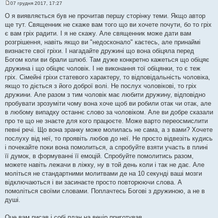
07 грудня 2017, 17:27
П
о
О я виявляється був не прочитав першу сторінку теми. Якщо автор
в
ще тут. Священник не скаже вам того що ви хочете почути, бо то гріх
і
д
є вам гріх радити. І я не скажу. Але священник може дати вам
о
розгрішення, навіть якщо ви "недосконало" каєтесь, але принаймі
м
л
визнаєте свої гріхи. І нагадайте дружині що вона обіцяла перед
е
Богом коли ви брали шлюб. Там дуже конкретно кажеться що обіцяє
н
н
дружина і що обіцяє чоловік. І не виконання тої обіцянки, то є теж
я
гріх. Сімейні гріхи статевого характеру, то відповідальність чоловіка,
якщо то діється з його доброї волі. Не послух чоловікові, то гріх
дружини. Але разом з тим чоловік має любити дружину, відповідно
пробувати зрозуміти чому вона хоче щоб ви робили отак чи отак, але
в любому випадку останнє слово за чоловіком. Але ви добре сказали
про те що не знаєте для кого працюєте. Може варто переосмислити
певні речі. Що вона зранку може молилась не сама, а з вами? Хочете
послуху від неї, то проявіть любов до неї. Не просто відвезіть кудись
і почекайте поки вона помолиться, а спробуйте взяти участь в плині
її думок, в формуванні її емоцій. Спробуйте помолитись разом,
можете навіть лежачи в ліжку, ну в той день коли і так не дає. Але
моліться не стандартними молитвами де на 10 секунді ваші мозги
відключаються і ви засинаєте просто повторюючи слова. А
помоліться своїми словами. Поплачтесь Богові з дружиною, а не в
душі.
Оце вам писав і собі план на вечір приготував.