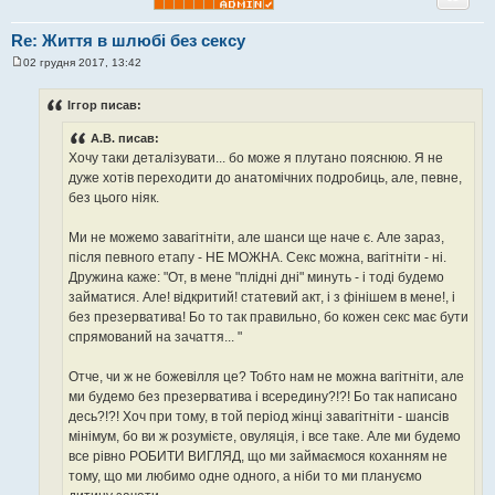
н
я
Re: Життя в шлюбі без сексу
02 грудня 2017, 13:42
П
о
в
Іггор писав:
і
д
A.B. писав:
о
м
Хочу таки деталізувати... бо може я плутано пояснюю. Я не
л
дуже хотів переходити до анатомічних подробиць, але, певне,
е
н
без цього ніяк.
н
я
Ми не можемо завагітніти, але шанси ще наче є. Але зараз,
після певного етапу - НЕ МОЖНА. Секс можна, вагітніти - ні.
Дружина каже: "От, в мене "плідні дні" минуть - і тоді будемо
займатися. Але! відкритий! статевий акт, і з фінішем в мене!, і
без презерватива! Бо то так правильно, бо кожен секс має бути
спрямований на зачаття... "
Отче, чи ж не божевілля це? Тобто нам не можна вагітніти, але
ми будемо без презерватива і всередину?!?! Бо так написано
десь?!?! Хоч при тому, в той період жінці завагітніти - шансів
мінімум, бо ви ж розумієте, овуляція, і все таке. Але ми будемо
все рівно РОБИТИ ВИГЛЯД, що ми займаємося коханням не
тому, що ми любимо одне одного, а ніби то ми плануємо