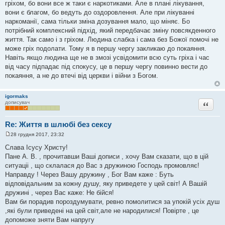
н
гріхом, бо вони все ж таки є наркотиками. Але в плані лікування,
я
вони є благом, бо ведуть до оздоровлення. Але при лікуванні
наркоманії, сама тільки зміна дозування мало, що міняє. Бо
потрібний комплексний підхід, який передбачає зміну повсякденного
життя. Так само і з гріхом. Людина слабка і сама без Божої помочі не
може гріх подолати. Тому я в першу чергу закликаю до покаяння.
Навіть якщо людина ще не в змозі усвідомити всю суть гріха і час
від часу підпадає під спокусу, це в першу чергу повинно вести до
покаяння, а не до втечі від церкви і війни з Богом.
igormaks
Цитата
дописувач
Re: Життя в шлюбі без сексу
28 грудня 2017, 23:32
П
о
Слава Ісусу Христу!
в
Пане А. В. , прочитавши Ваші дописи , хочу Вам сказати, що в цій
і
д
ситуаціі , що склалася до Вас з дружиною Господь промовляє!
о
Направду ! Через Вашу дружину , Бог Вам каже : Буть
м
л
відповідальним за кожну душу, яку приведете у цей світ! А Вашій
е
дружині , через Вас каже: Не бійся!
н
н
Вам би порадив пороздумувати, ревно помолитися за упокій усіх душ
я
,які були приведені на цей світ,але не народилися! Повірте , це
допоможе зняти Вам напругу