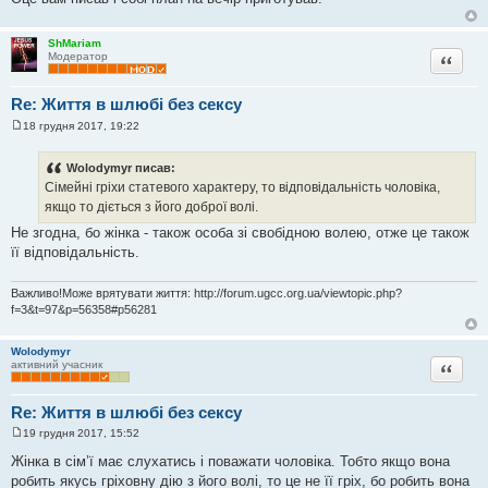
ShMariam
Цитата
Модератор
Re: Життя в шлюбі без сексу
18 грудня 2017, 19:22
П
о
в
Wolodymyr писав:
і
Сімейні гріхи статевого характеру, то відповідальність чоловіка,
д
о
якщо то діється з його доброї волі.
м
л
Не згодна, бо жінка - також особа зі свобідною волею, отже це також
е
її відповідальність.
н
н
я
Важливо!Може врятувати життя: http://forum.ugcc.org.ua/viewtopic.php?
f=3&t=97&p=56358#p56281
Wolodymyr
Цитата
активний учасник
Re: Життя в шлюбі без сексу
19 грудня 2017, 15:52
П
о
Жінка в сім’ї має слухатись і поважати чоловіка. Тобто якщо вона
в
робить якусь гріховну дію з його волі, то це не її гріх, бо робить вона
і