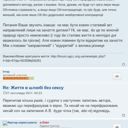
допоміжного методу, разом з іншими. Хоча, думаю, не буде тут гріха лише якщо
ОК+повна стриманість, а якщо якщо ОК+контрацепція, то гріх буде, але точно
менший, ніж коли лише ОК без додаткової неабортивної контрацепції
Питання Ваше звучить інакше: чи має бути кожен статевий акт
направлений лише на зачаття дитини? Ні, не має, бо це по жіночій
природі просто неможливо (і тоді би статеве життя в неплідні дні
вважалось би гріхом). Але кожен повинен бути відкритим на зачаття.
Між словами "направлений" і "відкритий" є велика різниця
Важливо!Може врятувати життя: http://forum.ugcc.org.ua/viewtopic.php?
f=3&t=97&p=56358#p56281
Іггор
Цитата
активний учасник
Re: Життя в шлюбі без сексу
27 листопада 2017, 00:23
П
о
Перечитав кілька разів, і судячи з наступних запитань автора,
в
вважаю що перефразував я вірно. Та нехай не на перефразоване,
і
д
нехай хоч на запитання А.В. буде чітка (так, або ні) відповідь.
о
м
л
о.Олег
е
Цитата
Адміністратор
н