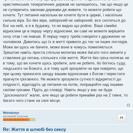
в
християнських теократичних держав не залишилось, так що якщо це
і
д
не суперечить законам держави де живете, то можете робити що
о
хочете. Тут питання наскільки ви хочете бути в церкві, і наскільки
м
л
сильна віра. Бо без віри, забороняй не забороняй, все скотиться до
е
Бог на небі, а я в будинку, то не видно що роблю. Ваші сімейні
н
н
відносини це в першу чергу відносини, ви самі не можете вирішити
я
хочу отак і не інакше. В першу чергу треба говорити з дружиною чи
чоловіком. Дивитись що їх в житті привело до тих чи інших поглядів.
Може ви щось не бачите, може вони в чомусь помиляються.
Зрештою навіть проста спільна молитва може багато чого змінити у
ставленні до питань спільного спів життя. Життя без гріха полягає не
в тому, що ви хочете щось зробити, але не робите, бо боїтесь суду,
людського чи Божого, а в тому щоб зрозуміти чи при повірити, що
при цьому приносите шкоду вашим відносинам з Богом і перестати
прагнути гріховного. Не можете зрозуміти сутності відкритості до
плідності, відкладіть це питання на потім, попрацюйте над іншими
своїми гріхами. Підіть до сповіді. Навіть якщо у вас не буде
"досконалого" жалю, але якщо це робити принаймі раз на 2 тижні, то
багато чого стане на свої місця.
Wolodymyr
Цитата
активний учасник
Re: Життя в шлюбі без сексу