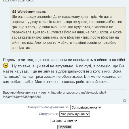
13 січня 2018, 09:50
П
о
в
Wolodymyr писав:
і
Ще раз наведу аналогію. Дати наркоману дозу - гріх. Не дати
д
о
наркоману дозу, коли він каже - якщо не дасте, то я когось вб’ю, теж
м
гріх. Що з того, що вона вирішила, що буде отак, а чоловіка не
л
е
переконала. Цим вона штовхає його на інші, не легші гріхи. Я може
н
зараз казуїстикою займаюсь, але вбиство - гріх, проте вбиство на
н
я
війні - не гріх. Але попри те, у вбистві на війні всерівно потрібно
сповідатись.
Я десь-то читала, що наші капелани не сповідають з вбивств на війні
. Ну то таке, в цій темі не актуально. А по суті, я розумію. що Ви
маєте на увазі. І це не знімає відповідальності ні з кого з них. Вона
"штовхає" на інші гріхи зовсім не обов'язково. Він же не машина, він
сам робить вибір. Може піти он... якоюсь роботою зайнятись.
Важливо!Може врятувати життя: http://forum.ugcc.org.ua/viewtopic.php?
f=3&t=97&p=56358#p56281
Показувати повідомлення за:
Сортувати за