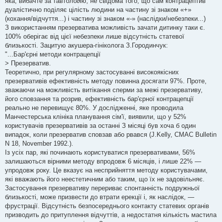
яка, вибачте за тавтоло∂ію, не свідома того, що сам контрацептив
дуалістично поділяє цілість людини на частину зі знаком «+»
(кохання/відчуття...) і частину зі знаком «-» (наслідки/небезпеки...)
З використанням презерватива можливість зачати дитинку таки є.
100% оберігає від цієї небезпеки лише відсутність статевої
близькості. Зацитую акушера-гініколога З.Городинчук:
"...Бар'єрні методи контрацепції
> Презерватив.
Теоретично, при регулярному застосуванні високоякісних
презервативів ефективність методу повинна досягати 97%. Проте,
зважаючи на можливість витікання сперми за межі презервативу,
його сповзання та розрив, ефективність бар'єрної контрацепції
реально не перевищує 80%. У дослідженні, яке проводила
Манчестерська клініка планування сім'ї, виявили, що у 52%
користувачів презервативів за останні З місяці був хоча б один
випадок, коли презерватив сповзав або рвався (J.Kelly, CMAC Bulletin
N 18, November 1992.).
Із усіх пар, які починають користуватися презервативами, 56%
залишаються вірними методу впродовж 6 місяців, і лише 22% —
упродовж року. Це вказує на несприйняття методу користувачами,
які вважають його неестетичним або таким, що їх не задовільняє.
Застосування презервативу перериває спонтанність подружньої
близькості, може призвести до втрати ерекції і, як наслідок, —
фрустрації. Відсутність безпосереднього контакту статевих органів
призводить до притуплення відчуттів, а недостатня кількість мастила