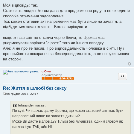
е
Моя відповідь: так.
н
н
Статевість людині Богом дана для продовження роду, а не як один із
я
способів отримання задоволення.
Тож кожен статевий акт напрвлений має бути лише на зачаття, а
відбудеться зачаття чи ні – Богові вирішувати...
якщо ж наш світ не є таким чорно-білим, то Церква має
унормовувати варіанти "сірості" того чи іншого випадку.
Але: я не про те писав. Про відповідальність чоловіка в сім*ї. Ну і
про прийняття покарання за безвідповідальність, а не пошуки винних
на стороні.
о.Олег
Цитата
Адміністратор
Re: Життя в шлюбі без сексу
05 грудня 2017, 22:17
П
о
в
luksander писав:
і
По суті: Чи навчає цьому Церква, що кожен статевий акт має бути
д
о
направлений лише на зачаття дитини?
м
Може Ви дасте відповідь? Тільки без лукавства, одним словом як
л
е
навчав Ісус: ТАК, або НІ.
н
н