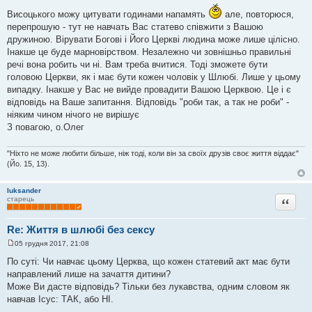
Висоцького можу цитувати годинами напамять
але, повторюся,
перепрошую - тут не навчать Вас статево співжити з Вашою
дружиною. Вірувати Богові і Його Церкві людина може лише цілісно.
Інакше це буде марновірством. Незалежно чи зовнішньо правильні
речі вона робить чи ні. Вам треба вчитися. Тоді зможете бути
головою Церкви, як і має бути кожен чоловік у Шлюбі. Лише у цьому
випадку. Інакше у Вас не вийде провадити Вашою Церквою. Це і є
відповідь на Ваше запитання. Відповідь "роби так, а так не роби" -
ніяким чином нічого не вирішує
З повагою, о.Олег
"Ніхто не може любити більше, ніж тоді, коли він за своїх друзів своє життя віддає"
(Йо. 15, 13).
luksander
Цитата
старець
Re: Життя в шлюбі без сексу
05 грудня 2017, 21:08
П
о
По суті: Чи навчає цьому Церква, що кожен статевий акт має бути
в
направлений лише на зачаття дитини?
і
д
Може Ви дасте відповідь? Тільки без лукавства, одним словом як
о
навчав Ісус: ТАК, або НІ.
м
л