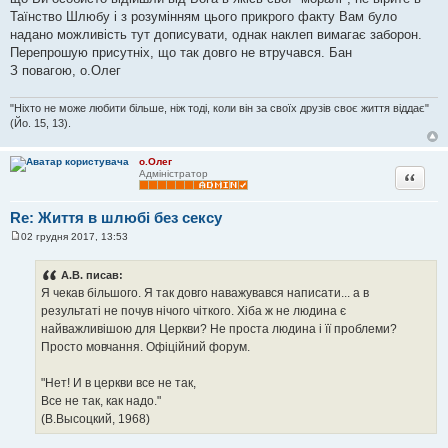
Таїнство Шлюбу і з розумінням цього прикрого факту Вам було
надано можливість тут дописувати, однак наклеп вимагає заборон.
Перепрошую присутніх, що так довго не втручався. Бан
З повагою, о.Олег
"Ніхто не може любити більше, ніж тоді, коли він за своїх друзів своє життя віддає"
(Йо. 15, 13).
о.Олег
Цитата
Адміністратор
Re: Життя в шлюбі без сексу
02 грудня 2017, 13:53
П
о
в
A.B. писав:
і
Я чекав більшого. Я так довго наважувався написати... а в
д
о
результаті не почув нічого чіткого. Хіба ж не людина є
м
найважливішою для Церкви? Не проста людина і її проблеми?
л
е
Просто мовчання. Офіційний форум.
н
н
я
"Нет! И в церкви все не так,
Все не так, как надо."
(В.Высоцкий, 1968)