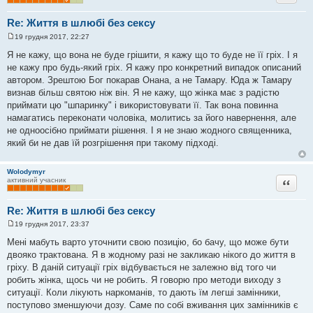
Re: Життя в шлюбі без сексу
19 грудня 2017, 22:27
П
о
Я не кажу, що вона не буде грішити, я кажу що то буде не її гріх. І я
в
не кажу про будь-який гріх. Я кажу про конкретний випадок описаний
і
д
автором. Зрештою Бог покарав Онана, а не Тамару. Юда ж Тамару
о
визнав більш святою ніж він. Я не кажу, що жінка має з радістю
м
л
приймати цю "шпаринку" і використовувати її. Так вона повинна
е
намагатись переконати чоловіка, молитись за його навернення, але
н
н
не одноосібно приймати рішення. І я не знаю жодного священника,
я
який би не дав їй розгрішення при такому підході.
Wolodymyr
Цитата
активний учасник
Re: Життя в шлюбі без сексу
19 грудня 2017, 23:37
П
о
Мені мабуть варто уточнити свою позицію, бо бачу, що може бути
в
двояко трактована. Я в жодному разі не закликаю нікого до життя в
і
д
гріху. В даній ситуації гріх відбувається не залежно від того чи
о
робить жінка, щось чи не робить. Я говорю про методи виходу з
м
л
ситуації. Коли лікують наркоманів, то дають їм легші замінники,
е
поступово зменшуючи дозу. Саме по собі вживання цих замінників є
н