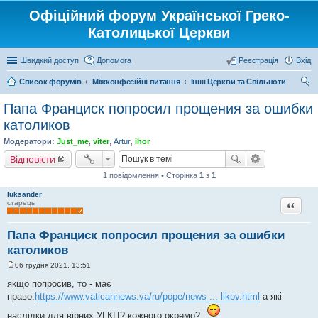
Офіційний форум Української Греко-
Католицької Церкви
Швидкий доступ
Допомога
Реєстрація
Вхід
Список форумів
Міжконфесійні питання
Інші Церкви та Спільноти
ош
Папа Франциск попросил прощения за ошибки
ук
католиков
Модератори:
Just_me
,
viter
,
Artur
,
ihor
Відповісти
1 повідомлення • Сторінка
1
з
1
luksander
Цитата
старець
Папа Франциск попросил прощения за ошибки
католиков
06 грудня 2021, 13:51
П
о
якщо попросив, то - має
в
право.
https://www.vaticannews.va/ru/pope/news ... likov.html
а які
і
д
наслідки для вірних УГКЦ? кожного окремо?
о