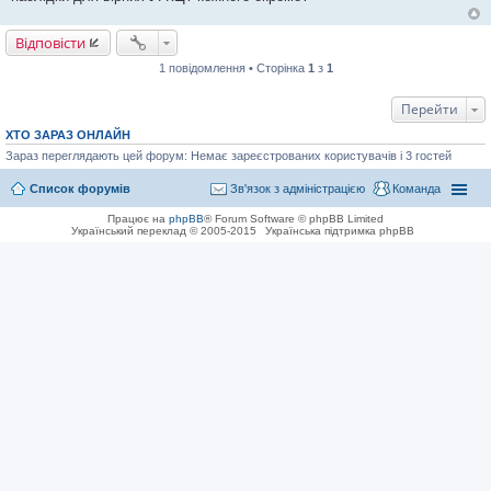
м
л
е
Відповісти
н
н
1 повідомлення • Сторінка
1
з
1
я
Перейти
ХТО ЗАРАЗ ОНЛАЙН
Зараз переглядають цей форум: Немає зареєстрованих користувачів і 3 гостей
Список форумів
Зв'язок з адміністрацією
Команда
Працює на
phpBB
® Forum Software © phpBB Limited
Український переклад © 2005-2015
Українська підтримка phpBB