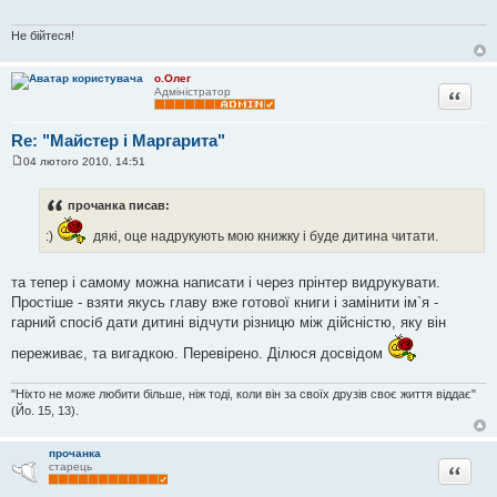
д
о
м
Не бійтеся!
л
е
н
о.Олег
н
Цитата
Адміністратор
я
Re: "Майстер і Маргарита"
04 лютого 2010, 14:51
П
о
в
прочанка писав:
і
д
:)
дякі, оце надрукують мою книжку і буде дитина читати.
о
м
л
е
та тепер і самому можна написати і через прінтер видрукувати.
н
Простіше - взяти якусь главу вже готової книги і замінити ім`я -
н
я
гарний спосіб дати дитині відчути різницю між дійсністю, яку він
переживає, та вигадкою. Перевірено. Ділюся досвідом
"Ніхто не може любити більше, ніж тоді, коли він за своїх друзів своє життя віддає"
(Йо. 15, 13).
прочанка
Цитата
старець