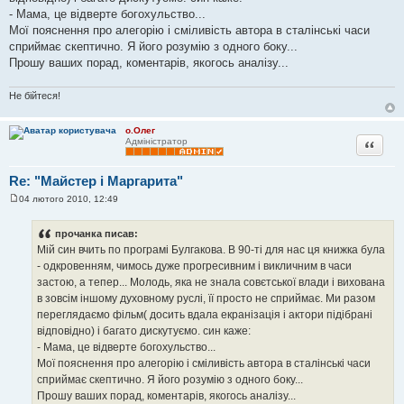
н
- Мама, це відверте богохульство...
я
Мої пояснення про алегорію і сміливість автора в сталінські часи
сприймає скептично. Я його розумію з одного боку...
Прошу ваших порад, коментарів, якогось аналізу...
Не бійтеся!
о.Олег
Цитата
Адміністратор
Re: "Майстер і Маргарита"
04 лютого 2010, 12:49
П
о
в
прочанка писав:
і
Мій син вчить по програмі Булгакова. В 90-ті для нас ця книжка була
д
о
- одкровенням, чимось дуже прогресивним і викличним в часи
м
застою, а тепер... Молодь, яка не знала совєтської влади і вихована
л
е
в зовсім іншому духовному руслі, її просто не сприймає. Ми разом
н
переглядаємо фільм( досить вдала екранізація і актори підібрані
н
я
відповідно) і багато дискутуємо. син каже:
- Мама, це відверте богохульство...
Мої пояснення про алегорію і сміливість автора в сталінські часи
сприймає скептично. Я його розумію з одного боку...
Прошу ваших порад, коментарів, якогось аналізу...