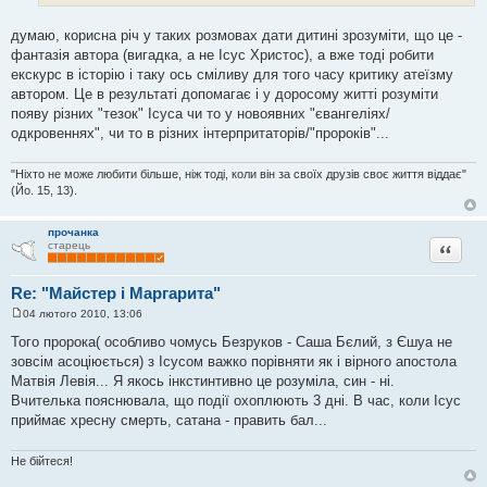
думаю, корисна річ у таких розмовах дати дитині зрозуміти, що це -
фантазія автора (вигадка, а не Ісус Христос), а вже тоді робити
екскурс в історію і таку ось сміливу для того часу критику атеїзму
автором. Це в результаті допомагає і у доросому житті розуміти
появу різних "тезок" Ісуса чи то у новоявних "євангеліях/
одкровеннях", чи то в різних інтерпритаторів/"пророків"...
"Ніхто не може любити більше, ніж тоді, коли він за своїх друзів своє життя віддає"
(Йо. 15, 13).
прочанка
Цитата
старець
Re: "Майстер і Маргарита"
04 лютого 2010, 13:06
П
о
Того пророка( особливо чомусь Безруков - Саша Бєлий, з Єшуа не
в
зовсім асоціюється) з Ісусом важко порівняти як і вірного апостола
і
д
Матвія Левія... Я якось інкстинтивно це розуміла, син - ні.
о
Вчителька пояснювала, що події охоплюють 3 дні. В час, коли Ісус
м
л
приймає хресну смерть, сатана - править бал...
е
н
н
Не бійтеся!
я