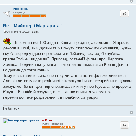
прочанка
Цитата
старець
Re: "Майстер і Маргарита"
04 лютого 2010, 13:57
П
о
в
Цілком на всі 100 згідна. Книги - це одне, а фільми... Я просто
і
деколи в шоці, як чудовий твір можуть спаплюжити кіношники, будь-
д
о
яку благородну ідею перетворити в бойовик, вестер, бо публіка
м
прагне "хліба і видовищ". Приклад, останній фільм про Шерлока
л
е
Холмса. Подивилася уривки... і мовчки потішилася за Конан Дойла -
н
не дожив до такої ганьби...
н
я
Тому й заставляю сина спочатку читати, а потім фільми дивитися...
Але він читає багато релігійної літератури і його несприйняття цілком
зрозуміле, бо він цей твір сприймає, як книгу про Ісуса, а не пророка
Єшуа... Він ніби й розуміє, але... як пояснити, я часом теж
переживаю таке роздвоєння... в подібних ситуаціях
Не бійтеся!
о.Олег
Цитата
Адміністратор