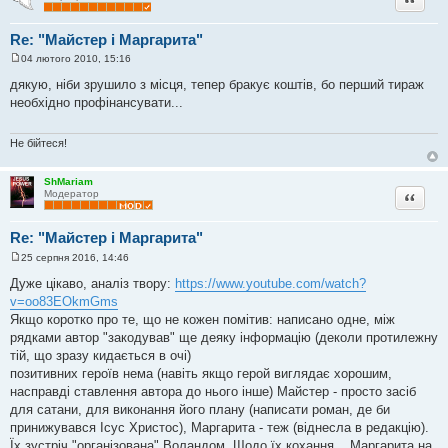
Re: "Майстер і Маргарита"
04 лютого 2010, 15:16
П
о
дякую, ніби зрушило з місця, тепер бракує коштів, бо перший тираж
в
необхідно профінансувати...
і
д
о
м
Не бійтеся!
л
е
н
ShMariam
н
Цитата
Модератор
я
Re: "Майстер і Маргарита"
25 серпня 2016, 14:46
П
о
Дуже цікаво, аналіз твору:
https://www.youtube.com/watch?
в
v=oo83EOkmGms
і
д
Якщо коротко про те, що не кожен помітив: написано одне, між
о
рядками автор "закодував" ще деяку інформацію (деколи протилежну
м
л
тій, що зразу кидається в очі)
е
позитивних героїв нема (навіть якщо герой виглядає хорошим,
н
н
насправді ставлення автора до нього інше) Майстер - просто засіб
я
для сатани, для виконання його плану (написати роман, де би
принижувався Ісус Христос), Маргарита - теж (віднесла в редакцію).
Їх зустріч "організована" Воландом. Щодо їх кохання... Маргарита на