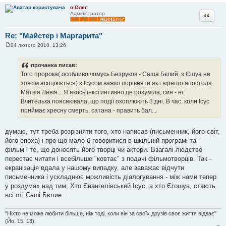
о.Олег
Цитата
Адміністратор
Re: "Майстер і Маргарита"
04 лютого 2010, 13:26
П
о
в
прочанка писав:
і
Того пророка( особливо чомусь Безруков - Саша Бєлий, з Єшуа не
д
о
зовсім асоціюється) з Ісусом важко порівняти як і вірного апостола
м
Матвія Левія... Я якось інкстинтивно це розуміла, син - ні.
л
е
Вчителька пояснювала, що події охоплюють 3 дні. В час, коли Ісус
н
приймає хресну смерть, сатана - править бал...
н
я
думаю, тут треба розрізняти того, хто написав (письменник, його світ,
його епоха) і про що мало б говоритися в шкільній програмі та -
фільм і те, що доносять його творці чи актори. Взагалі людство
перестає читати і всебільше "ковтає" з подачі фільмотворців. Так -
екранізація вдала у нашому випадку, але заважає відчути
письменника і ускладнює можливість діалогування - між нами тепер
у роздумах над тим, Хто Євангелівський Ісус, а хто Єгошуа, стають
всі оті Саші Бєлие...
"Ніхто не може любити більше, ніж тоді, коли він за своїх друзів своє життя віддає"
(Йо. 15, 13).