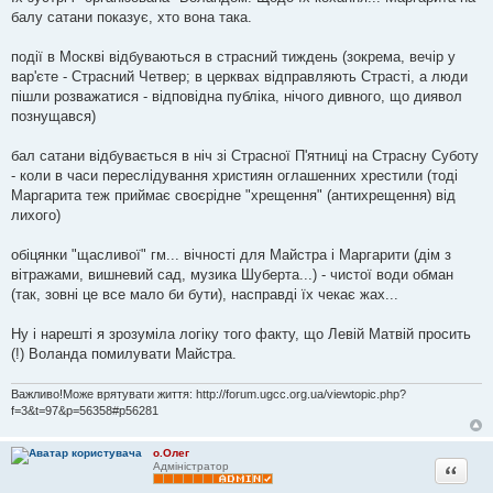
балу сатани показує, хто вона така.
події в Москві відбуваються в страсний тиждень (зокрема, вечір у
вар'єте - Страсний Четвер; в церквах відправляють Страсті, а люди
пішли розважатися - відповідна публіка, нічого дивного, що диявол
познущався)
бал сатани відбувається в ніч зі Страсної П'ятниці на Страсну Суботу
- коли в часи переслідування християн оглашенних хрестили (тоді
Маргарита теж приймає своєрідне "хрещення" (антихрещення) від
лихого)
обіцянки "щасливої" гм... вічності для Майстра і Маргарити (дім з
вітражами, вишневий сад, музика Шуберта...) - чистої води обман
(так, зовні це все мало би бути), насправді їх чекає жах...
Ну і нарешті я зрозуміла логіку того факту, що Левій Матвій просить
(!) Воланда помилувати Майстра.
Важливо!Може врятувати життя: http://forum.ugcc.org.ua/viewtopic.php?
f=3&t=97&p=56358#p56281
о.Олег
Цитата
Адміністратор