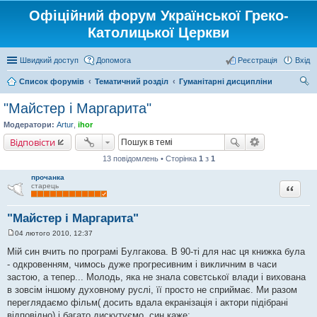
Офіційний форум Української Греко-
Католицької Церкви
Швидкий доступ
Допомога
Реєстрація
Вхід
Список форумів
Тематичний розділ
Гуманітарні дисципліни
ош
"Майстер і Маргарита"
ук
Модератори:
Artur
,
ihor
Відповісти
13 повідомлень • Сторінка
1
з
1
прочанка
Цитата
старець
"Майстер і Маргарита"
04 лютого 2010, 12:37
П
о
Мій син вчить по програмі Булгакова. В 90-ті для нас ця книжка була
в
- одкровенням, чимось дуже прогресивним і викличним в часи
і
д
застою, а тепер... Молодь, яка не знала совєтської влади і вихована
о
в зовсім іншому духовному руслі, її просто не сприймає. Ми разом
м
л
переглядаємо фільм( досить вдала екранізація і актори підібрані
е
відповідно) і багато дискутуємо. син каже:
н