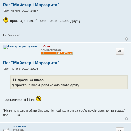
Re: "Майстер і Маргарита"
04 лютого 2010, 14:57
П
о
просто, я вже 4 роки чекаю свого друку...
в
і
д
о
м
Не бійтеся!
л
е
н
о.Олег
н
Цитата
Адміністратор
я
Re: "Майстер і Маргарита"
04 лютого 2010, 15:03
П
о
в
прочанка писав:
і
:) просто, я вже 4 роки чекаю свого друку...
д
о
м
л
терпеливості Вам
е
н
н
я
"Ніхто не може любити більше, ніж тоді, коли він за своїх друзів своє життя віддає"
(Йо. 15, 13).
прочанка
Цитата
старець