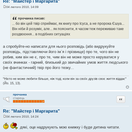
Re: "Майстер і Маргарита"
04 лютого 2010, 14:09
П
о
в
прочанка писав:
і
... бо він цей твір сприймає, як книгу про Ісуса, а не пророка Єшуа...
д
о
Він ніби й розуміє, але... як пояснити, я часом теж переживаю таке
м
роздвоєння... в подібних ситуаціях
л
е
н
н
а спробуйте-но написати для нього розповідь (або видрукуйте
я
розповідь, підставляючи його ім`я і прізвище) про те, чого він не
робив, ким він не є, про те, чим він не може просто керуватися у
своїх вчинках - гарний, близький до звичайних умов життя людського
(не фантастичний) твір про його тезку...
"Ніхто не може любити більше, ніж тоді, коли він за своїх друзів своє життя віддає"
(Йо. 15, 13).
прочанка
Цитата
старець
Re: "Майстер і Маргарита"
04 лютого 2010, 14:24
П
о
в
дякі, оце надрукують мою книжку і буде дитина читати.
і