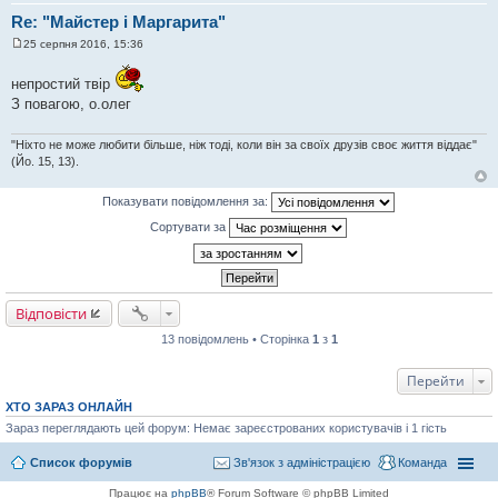
Re: "Майстер і Маргарита"
25 серпня 2016, 15:36
П
о
в
непростий твір
і
З повагою, о.олег
д
о
м
"Ніхто не може любити більше, ніж тоді, коли він за своїх друзів своє життя віддає"
л
е
(Йо. 15, 13).
н
н
я
Показувати повідомлення за:
Сортувати за
Відповісти
13 повідомлень • Сторінка
1
з
1
Перейти
ХТО ЗАРАЗ ОНЛАЙН
Зараз переглядають цей форум: Немає зареєстрованих користувачів і 1 гість
Список форумів
Зв'язок з адміністрацією
Команда
Працює на
phpBB
® Forum Software © phpBB Limited