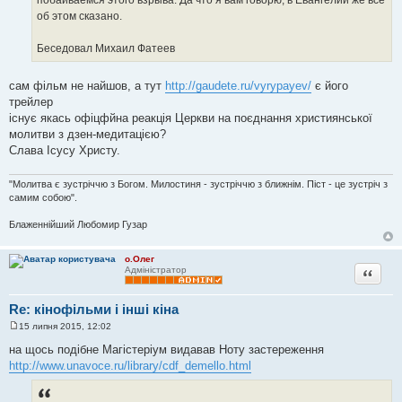
об этом сказано.
Беседовал Михаил Фатеев
сам фільм не найшов, а тут
http://gaudete.ru/vyrypayev/
є його
трейлер
існує якась офіцфйна реакція Церкви на поєднання християнської
молитви з дзен-медитацією?
Слава Ісусу Христу.
"Молитва є зустріччю з Богом. Милостиня - зустріччю з ближнім. Піст - це зустріч з
самим собою".
Блаженнійший Любомир Гузар
о.Олег
Цитата
Адміністратор
Re: кінофільми і інші кіна
15 липня 2015, 12:02
П
о
на щось подібне Магістеріум видавав Ноту застереження
в
http://www.unavoce.ru/library/cdf_demello.html
і
д
о
м