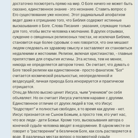
достаточно посмотреть прямо на мир. О Боге ничего не может быть
сказано, единственное знание - это незнание. Ставить вопрос о
Его существование уже нонсенс. Этот радикальный апофатизм
ведет даже к отрицанию того, что Библия содержит истинные
высказывания о Боге. Слова Писания - указания, служащие только
для того, чтобы вести человека к молчанию. В других отрывках,
суждение о священных религиозных текстах, не исключая Библию,
становится еще более суровым: о них говорится, что они мешают
людям следовать их здравому смыслу и заставляют их становиться
недалекими и жестокими. Религии, включая христианство, - главные
препятствия для открытия истины. Эта истина, тем не менее,
никогда не определяется автором точно. Он считает, что думать о
Боге твоей религии как единственном - просто фанатизм. "Бог"
считается космической реальностью, неопределенной и
вездесущей; личная природа Бога игнорируется и практически
отрицается.
Отец де Мелло высоко ценит Иисуса, чьим "учеником" он себя
объявляет. Но он считает Иисуса учителем наравне с другими.
Единственное отличие от других людей в том, что Иисус
"бодрствует" и полностью свободен, в то время как другие - нет.
Иисус признается не Сыном Божьим, а просто тем, кто учит нас,
что все люди - дети Божьи. Кроме того, высказывания автора о
конечной судьбе человека вводят в недоумение. В одном месте он
говорит о "растворении" в безличном Боге, как соль растворяется в
воде. В различных местах вопрос о посмертной судьбе