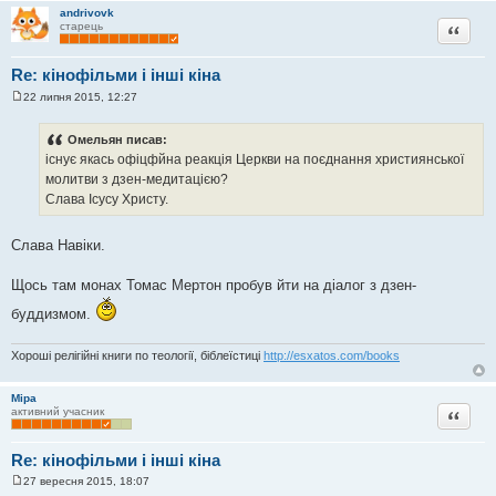
н
andrivovk
я
Цитата
старець
Re: кінофільми і інші кіна
22 липня 2015, 12:27
П
о
в
Омельян писав:
і
існує якась офіцфйна реакція Церкви на поєднання християнської
д
о
молитви з дзен-медитацією?
м
Слава Ісусу Христу.
л
е
н
н
Слава Навіки.
я
Щось там монах Томас Мертон пробув йти на діалог з дзен-
буддизмом.
Хороші релігійні книги по теології, біблеїстиці
http://esxatos.com/books
Міра
Цитата
активний учасник
Re: кінофільми і інші кіна
27 вересня 2015, 18:07
П