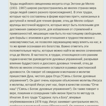
Труды индийского священника-иезуита отца Энтони де Мелло
(1931- 1987) широко распространились во многих странах мира
среди людей самого разного происхождения1. В этих трудах,
которые часто составлены в форме коротких притч, написанных в
доступной и легкой для чтения форме, отец де Мелло собрал
крупицы восточной мудрости, которые могут быть полезными для
достижения самоконтроля, для избавления от стремлений и
привязанностей, мешающих нам быть по-настоящему свободными,
для борьбы с эгоизмом и для отношения к трудностям жизни с
невозмутимостью, не позволяя окружающему миру влиять на нас, в
то же время осознавая его богатства. Важно отметить эти
положительные черты, которые можно найти во многих сочинениях
отца де Мелло. В частности, в трудах, относящихся к его ранним
годам в качестве руководителя духовных упражнений, раскрывая
влияние буддистского и даосского духовных течений, отец де
Мелло во многих отношениях оставался в рамках христианской
духовности. Он говорит об ожидании в молчании и молитве
пришествия Духа, чистого дара Отца ("Связь с Богом: духовные
упражнения"). Он дает очень хорошее объяснение молитвы Иисуса
и молитвы, которой Иисус учит нас, беря в качестве основы "Отче
наш" ("Связь с Богом: духовные упражнения"). Он также говорит о
вере, покаянии и созерцании тайн жизни Христа по методу св.
Игнатия. В его труде "Садхана: путь к Богу", впервые
опубликованном в 1978 году, Иисус занимает центральное место,