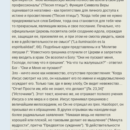
критикуются: "Мою монашескую жизнь полностью взяли в свои руки
профессионалы" ("Песня птицы"). Функция Символа Веры
оценивается негативно - как препятствие для личного доступа к
истине и просветлению ("Песня птицы"). "Когда тебе уже не нужно
придерживаться слов Библии, тогда она становится для тебя чем-
то прекрасным, являющим жизнь и свое послание. Печально, что
официальная Церковь посвятила себя созданию идола, ограждая
ее, защищая ее, приземляя ее, и при этом не смогла увидеть, каков
в же в действительности ее смысл" ("La iluminación es la
espiritualidad", 66). Подобные идеи представлены и в "Молитве
лягушки I": "Известного грешника отлучили от Церкви и запретили
ему входить в храм. Он возопил к Богу: "Они не пускают меня,
Господи, потому что я грешник". "На что ты жалуешься?" - ответил
Бог - "Они и Меня не пускают!"
Зло - ничто иное как невежество, отсутствие просветления: "Когда
Иисус смотрит на зло, он называет его по имени и недвусмысленно
осуждает его. Только там, где я вижу злобу, Он видит невежество…
"Отче! Прости им, ибо не знают, что делают" [Лк. 23,34]"
("Источники"). Этот текст, конечно же, не отражает полного учения
Иисуса о зле мира и о грехе. Иисус принимал грешников с
величайшим милосердием, но Он не отрицал их грех. Наоборот, он
призывал их к обращению. В других отрывках мы находим еще
более радикальные заявления: "Никакая вещь не является
хорошей или плохой, но таковыми делает ее мышление" ("Минута
мудрости", притча "Предвзятое суждение"). "В действительности