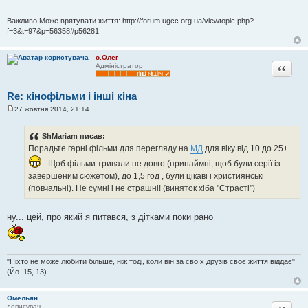
л
е
н
Важливо!Може врятувати життя: http://forum.ugcc.org.ua/viewtopic.php?
н
f=3&t=97&p=56358#p56281
я
о.Олег
Цитата
Адміністратор
Re: кінофільми і інші кіна
27 жовтня 2014, 21:14
П
о
в
ShMariam писав:
і
Порадьте гарні фільми для перегляду на
МД
для віку від 10 до 25+
д
о
. Щоб фільми тривали не довго (принаймні, щоб були серії із
м
л
завершеним сюжетом), до 1,5 год , були цікаві і християнські
е
(повчальні). Не сумні і не страшні! (виняток хіба "Страсті")
н
н
я
ну... цей, про який я питався, з дітками поки рано
"Ніхто не може любити більше, ніж тоді, коли він за своїх друзів своє життя віддає"
(Йо. 15, 13).
Омельян
Цитата
дописувач