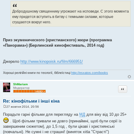
Добродушному священнику угрожают на исповеди. С этого момента
ему придется вступить в битву с темными силами, которые
сгущаются вокруг него.
Приз экуменического (христианского) жюри (программа
«Панорама») (Берлинский кинофестиваль, 2014 год)
Джерело
http://www.kinopoisk.ru/film/666951/
Хороші релігійні книги по теології, біблеїстиці
http://esxatos.com/books
ShMariam
Цитата
Модератор
Re: кінофільми і інші кіна
27 жовтня 2014, 20:56
П
о
Порадьте гарні фільми для перегляду на
МД
для віку від 10 до 25+
в
і
. Щоб фільми тривали не довго (принаймні, щоб були серії із
д
завершеним сюжетом), до 1,5 год , були цікаві і християнські
о
м
(повчальні). Не сумні і не страшні! (виняток хіба "Страсті")