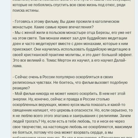
которые не побоялись спустить всю свою жизнь под откос, ряди
поиска истины.
- Готовясь к этому фильму, Вы даже прожили в католическом
монастыре. Какие самые яркие впечатления?
- Мы с женой жили в польском монастыре отца Березы, его уже нет
на этом свете. Там монахи имеют зал для буддийских медитации
дзен и часто медитируют вместе с дзен монахами, которые к ним
приезжают. Они научились использовать буддийскую медитацию в
своей христианской практике молитвы, и это дает большой эффект.
Это все великий о. Томас Мертон их научил, а его научил Далай-
лама.
- Сейчас очень в России популярно оскорбляться в своих
религиозных чувствах. Не боитесь, что фильм вызовет подобную
реакцию?
- Мой фильм никогда не может никого оскорбить. В нем нет этой
энергии. Ну, конечно, сейчас и правда в России столько
оскорбленных верующих, можно кусок мыла показать и какой-то
священник напишет, что церковь в опасности. Но, если серьезно, то
я не люблю всего этого эпатажа и заигрывания с религиями. Зачем
людей трогать? Ну, если есть в тебе любовь, то и неси ее через
свое творчество, на настоящую любовь не оскорбляются, максимум
ее бояться, потому что она может взорвать сердце, а мы
побаиваемся этого взрыва. Да что я вам говорю, в Евангелии же все