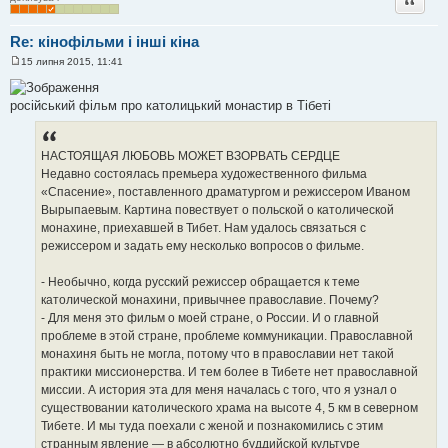
Re: кінофільми і інші кіна
15 липня 2015, 11:41
П
о
в
російський фільм про католицький монастир в Тібеті
і
д
о
м
л
НАСТОЯЩАЯ ЛЮБОВЬ МОЖЕТ ВЗОРВАТЬ СЕРДЦЕ
е
Недавно состоялась премьера художественного фильма
н
н
«Спасение», поставленного драматургом и режиссером Иваном
я
Вырыпаевым. Картина повествует о польской о католической
монахине, приехавшей в Тибет. Нам удалось связаться с
режиссером и задать ему несколько вопросов о фильме.
- Необычно, когда русский режиссер обращается к теме
католической монахини, привычнее православие. Почему?
- Для меня это фильм о моей стране, о России. И о главной
проблеме в этой стране, проблеме коммуникации. Православной
монахиня быть не могла, потому что в православии нет такой
практики миссионерства. И тем более в Тибете нет православной
миссии. А история эта для меня началась с того, что я узнал о
существовании католического храма на высоте 4, 5 км в северном
Тибете. И мы туда поехали с женой и познакомились с этим
странным явление — в абсолютно буддийской культуре