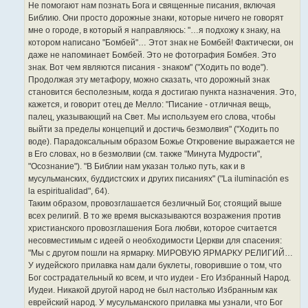
Не помогают нам познать Бога и священные писания, включая
Библию. Они просто дорожные знаки, которые ничего не говорят
мне о городе, в который я направляюсь: "…я подхожу к знаку, на
котором написано "Бомбей"… Этот знак не Бомбей! Фактически, он
даже не напоминает Бомбей. Это не фотография Бомбея. Это
знак. Вот чем являются писания - знаком" ("Ходить по воде").
Продолжая эту метафору, можно сказать, что дорожный знак
становится бесполезным, когда я достигаю пункта назначения. Это,
кажется, и говорит отец де Мелло: "Писание - отличная вещь,
палец, указывающий на Свет. Мы используем его слова, чтобы
выйти за пределы концепций и достичь безмолвия" ("Ходить по
воде). Парадоксальным образом Божье Откровение выражается не
в Его словах, но в безмолвии (см. также "Минута Мудрости",
"Осознание"). "В Библии нам указан только путь, как и в
мусульманских, буддистских и других писаниях" ("La iluminación es
la espiritualidad", 64).
Таким образом, провозглашается безличный Бог, стоящий выше
всех религий. В то же время высказываются возражения против
христианского провозглашения Бога любви, которое считается
несовместимым с идеей о необходимости Церкви для спасения:
"Мы с другом пошли на ярмарку. МИРОВУЮ ЯРМАРКУ РЕЛИГИЙ…
У иудейского прилавка нам дали буклеты, говорившие о том, что
Бог сострадательный ко всем, и что иудеи - Его Избранный Народ.
Иудеи. Никакой другой народ не был настолько Избранным как
еврейский народ. У мусульманского прилавка мы узнали, что Бог