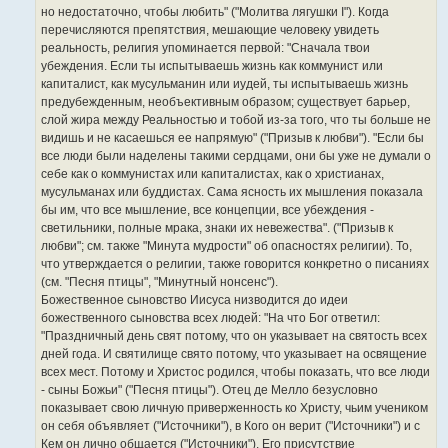
но недостаточно, чтобы любить" ("Молитва лягушки I"). Когда
перечисляются препятствия, мешающие человеку увидеть
реальность, религия упоминается первой: "Сначала твои
убеждения. Если ты испытываешь жизнь как коммунист или
капиталист, как мусульманин или иудей, ты испытываешь жизнь
предубежденным, необъективным образом; существует барьер,
слой жира между Реальностью и тобой из-за того, что ты больше не
видишь и не касаешься ее напрямую" ("Призыв к любви"). "Если бы
все люди были наделены такими сердцами, они бы уже не думали о
себе как о коммунистах или капиталистах, как о христианах,
мусульманах или буддистах. Сама ясность их мышления показала
бы им, что все мышление, все концепции, все убеждения -
светильники, полные мрака, знаки их невежества". ("Призыв к
любви"; см. также "Минута мудрости" об опасностях религии). То,
что утверждается о религии, также говорится конкретно о писаниях
(см. "Песня птицы", "Минутный нонсенс").
Божественное сыновство Иисуса низводится до идеи
божественного сыновства всех людей: "На что Бог ответил:
"Праздничный день свят потому, что он указывает на святость всех
дней года. И святилище свято потому, что указывает на освящение
всех мест. Потому и Христос родился, чтобы показать, что все люди
- сыны Божьи" ("Песня птицы"). Отец де Мелло безусловно
показывает свою личную приверженность ко Христу, чьим учеником
он себя объявляет ("Источники"), в Кого он верит ("Источники") и с
Кем он лично общается ("Источники"). Его присутствие