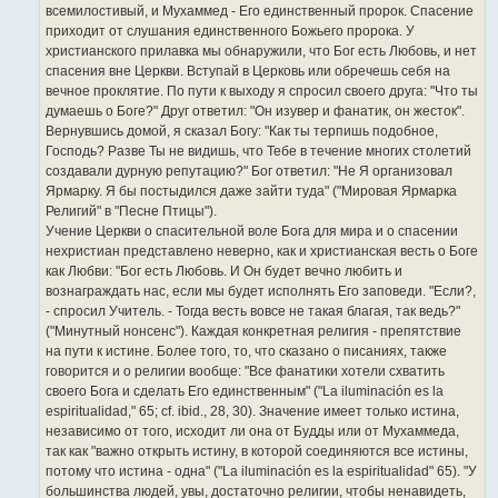
всемилостивый, и Мухаммед - Его единственный пророк. Спасение
приходит от слушания единственного Божьего пророка. У
христианского прилавка мы обнаружили, что Бог есть Любовь, и нет
спасения вне Церкви. Вступай в Церковь или обречешь себя на
вечное проклятие. По пути к выходу я спросил своего друга: "Что ты
думаешь о Боге?" Друг ответил: "Он изувер и фанатик, он жесток".
Вернувшись домой, я сказал Богу: "Как ты терпишь подобное,
Господь? Разве Ты не видишь, что Тебе в течение многих столетий
создавали дурную репутацию?" Бог ответил: "Не Я организовал
Ярмарку. Я бы постыдился даже зайти туда" ("Мировая Ярмарка
Религий" в "Песне Птицы").
Учение Церкви о спасительной воле Бога для мира и о спасении
нехристиан представлено неверно, как и христианская весть о Боге
как Любви: "Бог есть Любовь. И Он будет вечно любить и
вознаграждать нас, если мы будет исполнять Его заповеди. "Если?,
- спросил Учитель. - Тогда весть вовсе не такая благая, так ведь?"
("Минутный нонсенс"). Каждая конкретная религия - препятствие
на пути к истине. Более того, то, что сказано о писаниях, также
говорится и о религии вообще: "Все фанатики хотели схватить
своего Бога и сделать Его единственным" ("La iluminación es la
espiritualidad," 65; cf. ibid., 28, 30). Значение имеет только истина,
независимо от того, исходит ли она от Будды или от Мухаммеда,
так как "важно открыть истину, в которой соединяются все истины,
потому что истина - одна" ("La iluminación es la espiritualidad" 65). "У
большинства людей, увы, достаточно религии, чтобы ненавидеть,