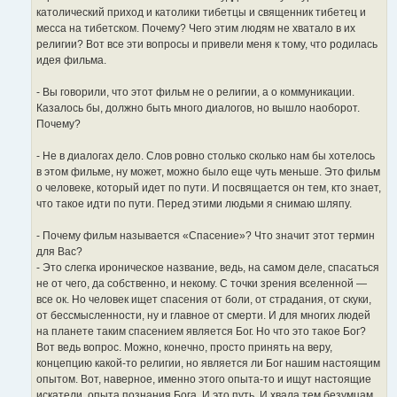
католический приход и католики тибетцы и священник тибетец и
месса на тибетском. Почему? Чего этим людям не хватало в их
религии? Вот все эти вопросы и привели меня к тому, что родилась
идея фильма.
- Вы говорили, что этот фильм не о религии, а о коммуникации.
Казалось бы, должно быть много диалогов, но вышло наоборот.
Почему?
- Не в диалогах дело. Слов ровно столько сколько нам бы хотелось
в этом фильме, ну может, можно было еще чуть меньше. Это фильм
о человеке, который идет по пути. И посвящается он тем, кто знает,
что такое идти по пути. Перед этими людьми я снимаю шляпу.
- Почему фильм называется «Спасение»? Что значит этот термин
для Вас?
- Это слегка ироническое название, ведь, на самом деле, спасаться
не от чего, да собственно, и некому. С точки зрения вселенной —
все ок. Но человек ищет спасения от боли, от страдания, от скуки,
от бессмысленности, ну и главное от смерти. И для многих людей
на планете таким спасением является Бог. Но что это такое Бог?
Вот ведь вопрос. Можно, конечно, просто принять на веру,
концепцию какой-то религии, но является ли Бог нашим настоящим
опытом. Вот, наверное, именно этого опыта-то и ищут настоящие
искатели, опыта познания Бога. И это путь. И хвала тем безумцам,