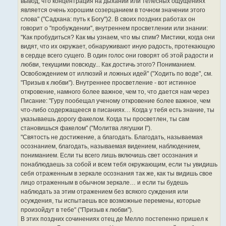
вывод, что концентрация на дыхании или телесных ощущениях
является очень хорошим созерцанием в точном значении этого
слова" ("Садхана: путь к Богу")2. В своих поздних работах он
говорит о "пробуждении", внутреннем просветлении или знании:
"Как пробудиться? Как мы узнаем, что мы спим? Мистики, когда они
видят, что их окружает, обнаруживают иную радость, протекающую
в сердце всего сущего. В один голос они говорят об этой радости и
любви, текущими повсюду... Как достичь этого? Пониманием.
Освобождением от иллюзий и ложных идей" ("Ходить по воде", см.
"Призыв к любви"). Внутреннее просветление - вот истинное
откровение, намного более важное, чем то, что дается нам через
Писание: "Гуру пообещал ученому откровение более важное, чем
что-либо содержащееся в писаниях… Когда у тебя есть знание, ты
указываешь дорогу факелом. Когда ты просветлен, ты сам
становишься факелом" ("Молитва лягушки I").
"Святость не достижение, а благодать. Благодать, называемая
осознанием, благодать, называемая видением, наблюдением,
пониманием. Если ты всего лишь включишь свет осознания и
понаблюдаешь за собой и всем тебя окружающим, если ты увидишь
себя отраженным в зеркале осознания так же, как ты видишь свое
лицо отраженным в обычном зеркале… и если ты будешь
наблюдать за этим отражением без всякого суждения или
осуждения, ты испытаешь все возможные перемены, которые
произойдут в тебе" ("Призыв к любви").
В этих поздних сочинениях отец де Мелло постепенно пришел к