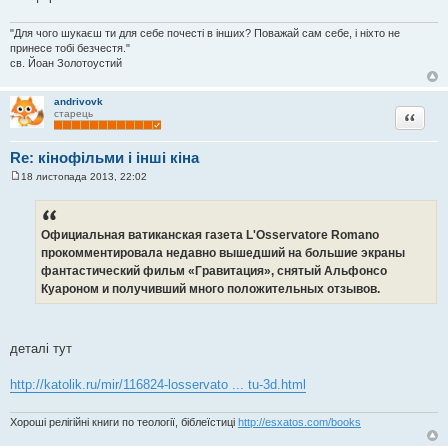
о
м
л
"Для чого шукаєш ти для себе почесті в інших? Поважай сам себе, і ніхто не
е
принесе тобі безчестя."
н
св. Йоан Золотоустий
н
я
andrivovk
Цитата
старець
Re: кінофільми і інші кіна
18 листопада 2013, 22:02
П
о
в
і
д
Официальная ватиканская газета L'Osservatore Romano
о
прокомментировала недавно вышедший на большие экраны
м
л
фантастический фильм «Гравитация», снятый Альфонсо
е
Куароном и получивший много положительных отзывов.
н
н
я
деталі тут
http://katolik.ru/mir/116824-losservato ... tu-3d.html
Хороші релігійні книги по теології, біблеїстиці
http://esxatos.com/books