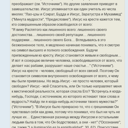
преображает (см. "Источники"). Но другие заявления приводят в
замешательство. Иисус упоминается как один учитель из числа
многих: "Лао-цзы и Сократ, Будда и Иисус, Заратустра и Мухаммед"
("Минута мудрости", "Предисловие"). Иисус на кресте кажется тем,
кто совершенным образом освободился от всего:
"Я вижу Распятого как лишенного всего: лишенного своего
достоинства… лишенного своей репутации… лишенного
поддержки… лишенного своего Бога… Вглядываясь в это
безжизненное тело, я медленно начинаю понимать, что я смотрю
на символ высшего и полного освобождения. Будучи
пригвожденным ко кресту, Иисус становится живым и свободным…
И вот я созерцаю величие человека, освободившегося от всего, что
делает нас рабами, разрушает наше счастье…" ("Источники").
Иисус на кресте - человек, свободный от всех связей. Поэтому Он
становится символом внутреннего освобождения от всего, к чему
мы были привязаны. Но ведь Иисус - не просто человек, который
свободен? Иисус - мой Спаситель, или Он только направляет меня
к мистической реальности, которая спасла Его? "Встречусь я когда-
нибудь, Господи, с источником, из которого истекают твои слова и
мудрость? Найду ли я когда-нибудь источники твоего мужества?"
("Источники"). "В Иисусе было прекрасно то, что с грешниками Он
чувствовал себя как дома, потому что понимал, что был ни чуть не
лучше их… Единственная разница между Иисусом и остальными
людьми была в том, что Он бодрствовал, а они - нет" ("Осознание";
см. также "La iluminación es la espiritualidad", 30, 62). Присутствие