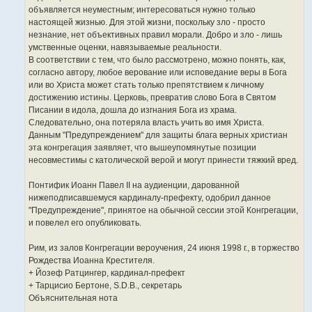
объявляется неуместным; интересоваться нужно только
настоящей жизнью. Для этой жизни, поскольку зло - просто
незнание, нет объективных правил морали. Добро и зло - лишь
умственные оценки, навязываемые реальности.
В соответствии с тем, что было рассмотрено, можно понять, как,
согласно автору, любое верование или исповедание веры в Бога
или во Христа может стать только препятствием к личному
достижению истины. Церковь, превратив слово Бога в Святом
Писании в идола, дошла до изгнания Бога из храма.
Следовательно, она потеряла власть учить во имя Христа.
Данным "Предупреждением" для защиты блага верных христиан
эта конгрегация заявляет, что вышеупомянутые позиции
несовместимы с католической верой и могут принести тяжкий вред.
Понтифик Иоанн Павел II на аудиенции, дарованной
нижеподписавшемуся кардиналу-префекту, одобрил данное
"Предупреждение", принятое на обычной сессии этой Конгрегации,
и повелел его опубликовать.
Рим, из залов Конгрегации вероучения, 24 июня 1998 г., в торжество
Рождества Иоанна Крестителя.
+ Йозеф Ратцингер, кардинал-префект
+ Тарцисио Бертоне, S.D.B., секретарь
Объяснительная нота