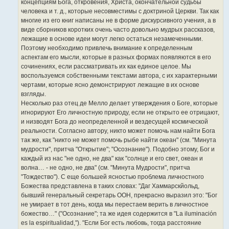
концепциям Бога, откровения, Христа, окончательной судьбы
человека и т. д., которые несовместимы с доктриной Церкви. Так как
многие из его книг написаны не в форме дискурсивного учения, а в
виде сборников коротких очень часто довольно мудрых рассказов,
лежащие в основе идеи могут легко остаться незамеченными.
Поэтому необходимо привлечь внимание к определенным
аспектам его мысли, которые в разных формах появляются в его
сочинениях, если рассматривать их как единое целое. Мы
воспользуемся собственными текстами автора, с их характерными
чертами, которые ясно демонстрируют лежащие в их основе
взгляды.
Несколько раз отец де Мелло делает утверждения о Боге, которые
игнорируют Его личностную природу, если не открыто ее отрицают,
и низводят Бога до неопределенной и вездесущей космической
реальности. Согласно автору, никто может помочь нам найти Бога
так же, как "никто не может помочь рыбе найти океан" (см. "Минута
мудрости", притча "Открытие"; "Осознание"). Подобно этому, Бог и
каждый из нас "не одно, не два" как "солнце и его свет, океан и
волна… - не одно, не два" (см. "Минута Мудрости", притча
"Тождество"). С еще большей ясностью проблема личностного
Божества представлена в таких словах: "Даг Хаммарскйольд,
бывший генеральный секретарь ООН, прекрасно выразил это: "Бог
не умирает в тот день, когда мы перестаем верить в личностное
божество…" ("Осознание"; та же идея содержится в "La iluminación
es la espiritualidad,"). "Если Бог есть любовь, тогда расстояние