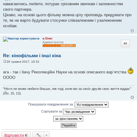
намагаючись любити, потурає гріховним звичкам і залежностям
свого партнера.
Цікаво, на основі цього фільму можна цілу проповідь придумати про
те, як не варто будувати стосунки співзалежним і узалежненим
особам.
о.Олег
Цитата
Адміністратор
Re: кінофільми і інші кіна
26 травня 2017, 10:31
П
о
ага - так і бачу Реколекційні Науки на основі описаного вар`ятства
в
і
ОООО
д
о
м
"Ніхто не може любити більше, ніж тоді, коли він за своїх друзів своє життя віддає"
л
(Йо. 15, 13).
е
н
н
Показувати повідомлення за:
я
Сортувати за
Відповісти