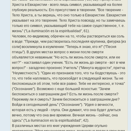
Христа в Евхаристии - всего лишь символ, указывающий на более
глубокую реальность: Его присутствие в творении. "Все творение -
Тело Христа, а ты веришь, что оно только в Евхаристии. Евхаристия
указывает на это творение. Тело Христа повсюду, но ты замечаешь
только его символ, указывающий тебе на самое существенное, т. е.
жизнь" ("La iluminación es la espiritualidad", 61).
Человек, по-видимому, обречен на то, чтобы раствориться как соль
в воде: "Прежде, чем растворилась последняя крупинка, фигурка [из
соли] воскликнула в изумлении: "Теперь я знаю, кто я!" ("Песня
птицы"). В других местах вопрос о жизни после смерти
объявляется неважным: "Но есть ли жизнь после смерти, или ее
нет?" - настаивал один ученик. "Есть ли жизнь до смерти - вот в чем
вопрос!" - загадочно произнес Учитель" ("Минута мудрости", притча
"Неуместность"). "Один из признаков того, что ты бодрствуешь - это
то, что тебе наплевать, что произойдет в следующей жизни. Ты не
беспокоишься об этом, тебе все равно. Тебе не интересно, и точка"
("Осознание"). Возможно с еще большей ясностью: "Зачем
беспокоиться о завтрашнем дне? Есть ли жизнь после смерти?
Переживу ли я смерть? Зачем беспокоиться о завтрашнем дне?
Войди в сегодняшний день" ("Осознание"). "Идея о вечности,
которая есть у людей - глупа. Они думают, что она будет длиться
вечно, потому что она вне времени. Вечная жизнь - сейчас, она
здесь" ("La iluminacion es la espiritualidad", 42).
В различных местах его книг учреждения Церкви огульно