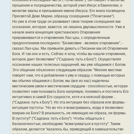
особенно в последней части ("Почитание"). Он говорит о молитве
прошения и посредничества, которой учил Иисус в Евангелии, о
молитве хвалы и призывания имени Иисуса. Его книга посвящена
Пресвятой Деве Марии, образцу созерцания ("Почитание").
Но уже в этом труде он развивает свою теорию созерцания как
осознания, которая, кажется, не лишена двусмысленности. Уже в
начале книги концепция христианского Откровения
приравнивается к откровению Лао-цзы, с определенным
предпочтением последнего: "Безмолвие - великое откровение", -
сказал Лао-цзы. Мы привыкли думать о Писании как об Откровении
Бога. И так оно и есть. Сейчас я хочу, чтобы вы нашли откровение,
которое дает безмолвие" ("Садхана: путь к Богу"). Осуществляя
осознание наших телесных ощущений, мы уже общаемся с Богом.
Это общение объяснено следующим образом: "Многие мистики
говорят нам, что в добавление к уму и сердцу, с помощью которых
мы обычно общаемся с Богом, мы (все из нас) наделены
мистическим умом и мистическим сердцем - способностью, которая
позволяет нам познавать Бога напрямую, понимать и постигать Его
интуитивно в самой Его сущности, хотя и в неясной форме…
("Садхана: путь к Богу"). Но эта интуиция без образов или формы -
интуиция пустоты: "Но во что я всматриваюсь, когда я безмолвно
взираю на Бога? В реальность, не имеющую ни образа, ни формы.
В пустоту!" ("Садхана: путь к Богу"). Чтобы общаться с
Бесконечностью, необходимо "всматриваться в пустоту". Таким
образом, делается "казалось бы, приводящий в замешательство