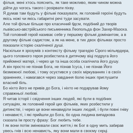
фільм, мені хтось пояснить, як таке можливо, яким чином можна
дійти до чогось такого і розірвати піхву.
Я думав там будуть у фільмі показувати, як головній героїні будуть
якісь ножі чи якісь габаритні речі туди засувати.
Але той фільм більше про класичний бдсм, подібний до творів
львівсько-австрійського письменника Леопольда фон Захер-Мазоха.
Той головний герой називає себе у першому фільмі домінантом, а в
другому фільмі садистом, а як на мене, в тих двох фільмах просто
показали історію скаліченої душі.
Наскільки я зрозумів з контексту фільму трагедію Сірого мільярдера,
цього головного героя розбестила в дитячому віці подруга його
прийомної матері, і через це та інша особа скалічила його душу.
А він просто не пізнав Бога, не пізнав Ісуса, і не пізнав Його
безмежної любові, і тому осуєтився у своїх міркуваннях і в своїх
зраненнях, і намагався через завдання болю інших приглушити
власний біль.
Бо ніхто його не привів до Бога, і ніхто не подарував йому
справжньої любові.
Я читав історії і свідчення інших людей, які були в подібних
ситуаціях, як головний герой цих фільмів, яких розбестили у
дитинстві, і через це вони ненавиділи інших людей, і були повні гніву
і ненависті, і які прийшли до Бога, бо одна людина випадкова
сказала їм просту фразу: Бог любить тебе.
І як вони потім змінювали своє життя,і як Бог в одну мить забирав
увесь гнів і всю ненависть, яку вони мали в своєму серці.