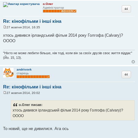
о.Олег
Цитата
Адміністратор
Re: кінофільми і інші кіна
27 жовтня 2014, 16:35
П
о
хтось дивився ірландський фільм 2014 року Голгофа (Calvary)?
в
ОООО
і
д
о
м
"Ніхто не може любити більше, ніж тоді, коли він за своїх друзів своє життя віддає"
л
(Йо. 15, 13).
е
н
н
andrivovk
я
Цитата
старець
Re: кінофільми і інші кіна
27 жовтня 2014, 20:02
П
о
в
о.Олег писав:
і
хтось дивився ірландський фільм 2014 року Голгофа (Calvary)?
д
о
ОООО
м
л
е
То новий, ще не дивилися. Ага ось
н
н
я