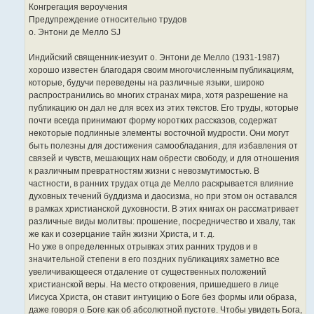
л
Конгрегация вероучения
е
Предупреждение относительно трудов
н
н
о. Энтони де Мелло SJ
я
Индийский священник-иезуит о. Энтони де Мелло (1931-1987)
хорошо известен благодаря своим многочисленным публикациям,
которые, будучи переведены на различные языки, широко
распространились во многих странах мира, хотя разрешение на
публикацию он дал не для всех из этих текстов. Его труды, которые
почти всегда принимают форму коротких рассказов, содержат
некоторые подлинные элементы восточной мудрости. Они могут
быть полезны для достижения самообладания, для избавления от
связей и чувств, мешающих нам обрести свободу, и для отношения
к различным превратностям жизни с невозмутимостью. В
частности, в ранних трудах отца де Мелло раскрывается влияние
духовных течений буддизма и даосизма, но при этом он оставался
в рамках христианской духовности. В этих книгах он рассматривает
различные виды молитвы: прошение, посредничество и хвалу, так
же как и созерцание тайн жизни Христа, и т. д.
Но уже в определенных отрывках этих ранних трудов и в
значительной степени в его поздних публикациях заметно все
увеличивающееся отдаление от существенных положений
христианской веры. На место откровения, пришедшего в лице
Иисуса Христа, он ставит интуицию о Боге без формы или образа,
даже говоря о Боге как об абсолютной пустоте. Чтобы увидеть Бога,