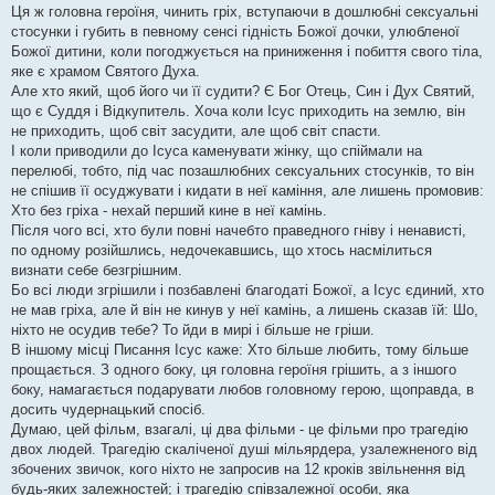
Ця ж головна героїня, чинить гріх, вступаючи в дошлюбні сексуальні
стосунки і губить в певному сенсі гідність Божої дочки, улюбленої
Божої дитини, коли погоджується на приниження і побиття свого тіла,
яке є храмом Святого Духа.
Але хто який, щоб його чи її судити? Є Бог Отець, Син і Дух Святий,
що є Суддя і Відкупитель. Хоча коли Ісус приходить на землю, він
не приходить, щоб світ засудити, але щоб світ спасти.
І коли приводили до Ісуса каменувати жінку, що спіймали на
перелюбі, тобто, під час позашлюбних сексуальних стосунків, то він
не спішив її осуджувати і кидати в неї каміння, але лишень промовив:
Хто без гріха - нехай перший кине в неї камінь.
Після чого всі, хто були повні начебто праведного гніву і ненависті,
по одному розійшлись, недочекавшись, що хтось насмілиться
визнати себе безгрішним.
Бо всі люди згрішили і позбавлені благодаті Божої, а Ісус єдиний, хто
не мав гріха, але й він не кинув у неї камінь, а лишень сказав їй: Шо,
ніхто не осудив тебе? То йди в мирі і більше не гріши.
В іншому місці Писання Ісус каже: Хто більше любить, тому більше
прощається. З одного боку, ця головна героїня грішить, а з іншого
боку, намагається подарувати любов головному герою, щоправда, в
досить чудернацький спосіб.
Думаю, цей фільм, взагалі, ці два фільми - це фільми про трагедію
двох людей. Трагедію скаліченої душі мільярдера, узалежненого від
збочених звичок, кого ніхто не запросив на 12 кроків звільнення від
будь-яких залежностей; і трагедію співзалежної особи, яка