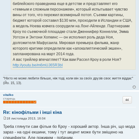
н
библейского праведника еще в детстве и представляет его
я
«темным и сложным персонажем», который испытывает чувство
вины от того, что пережил всемирный потоп. Съемки картины,
бюджет которой составил $130 млн, проходили в Исландии и США,
а модель Ноева ковчега соорудили на Лонг-Айленде. Партнерами
Кроу по съемочной площадке стали Дженнифер Коннелли, Эмма
Уотсон и Энтони Хопкинс — он исполнил роль деда Ноя,
долгожителя Мафусаила. Мировая премьера фильма, жанр
которого критики определили как «апокалиптический экшен»,
запланирована на март 2014 года.
А вас трейлер впечатляет? Как вам Рассел Кроу в роли Ноя?
http://youtu.be/m6mUJ65R3bI
"Ніхто не може любити більше, ніж тоді, коли він за своїх друзів своє життя віддає"
(Йо. 15, 13).
vitalko
Цитата
старець
Re: кінофільми і інші кіна
18 листопада 2013, 16:04
П
о
Треба глянути сам фільм бо Кроу - хороший актор. Інша річ, що мода
в
зараз - на одні екшини, тому і тут акцент може бути зміщено на
і
д
спецефекти. Але поживем - побачим.