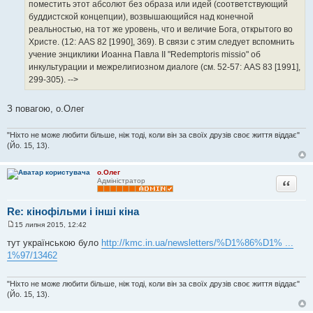
поместить этот абсолют без образа или идей (соответствующий
буддистской концепции), возвышающийся над конечной
реальностью, на тот же уровень, что и величие Бога, открытого во
Христе. (12: AAS 82 [1990], 369). В связи с этим следует вспомнить
учение энциклики Иоанна Павла II "Redemptoris missio" об
инкультурации и межрелигиозном диалоге (см. 52-57: AAS 83 [1991],
299-305). -->
З повагою, о.Олег
"Ніхто не може любити більше, ніж тоді, коли він за своїх друзів своє життя віддає"
(Йо. 15, 13).
о.Олег
Цитата
Адміністратор
Re: кінофільми і інші кіна
15 липня 2015, 12:42
П
о
тут українською було
http://kmc.in.ua/newsletters/%D1%86%D1% ...
в
1%97/13462
і
д
о
м
"Ніхто не може любити більше, ніж тоді, коли він за своїх друзів своє життя віддає"
л
(Йо. 15, 13).
е
н