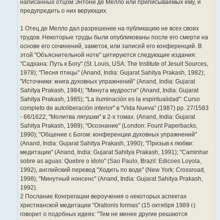
написанных отцом Энтони де Мелло или приписываемых ему, и
предупредить о них верующих.
1 Отец де Мелло дал разрешение на публикацию не всех своих
трудов. Некоторые труды были опубликованы после его смерти на
основе его сочинений, заметок, или записей его конференций. В
этой "Объяснительной ноте" цитируются следующие издания:
"Садхана: Путь к Богу" (St. Louis, USA: The Institute of Jesuit Sources,
1978); "Песня птицы" (Anand, India: Gujarat Sahitya Prakash, 1982);
"Источники: книга духовных упражнений" (Anand, India: Gujarat
Sahitya Prakash, 1984); "Минута мудрости" (Anand, India: Gujarat
Sahitya Prakash, 1985); "La iluminación es la espiritualidad": Curso
completo de autoliberación interior" в "Vida Nueva" (1987) pp. 27/1583
- 66/1622; "Молитва лягушки" в 2-х томах. (Anand, India: Gujarat
Sahitya Prakash, 1989); "Осознание" (London: Fount Paperbacks,
1990); "Общение с Богом: конференции духовных упражнений"
(Anand, India: Gujarat Sahitya Prakash, 1990); "Призыв к любви:
медитации" (Anand, India: Gujarat Sahitya Prakash, 1991); "Caminhar
sobre as aguas: Quebre o ídolo" (Sao Paulo, Brazil: Edicoes Loyola,
1992), английский перевод "Ходить по воде" (New York: Crossroad,
1998); "Минутный нонсенс" (Anand, India: Gujarat Sahitya Prakash,
1992).
2 Послание Конгрегации вероучения о некоторых аспектах
христианской медитации "Orationis formas" (15 октября 1989 г.)
говорит о подобных идеях: "Тем не менее другие решаются