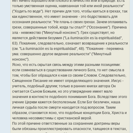
нет ничего хорошего или плохого в личностях или в природе. Есть
только умственная оценка, навязанная той или иной реальности"
("Ходить по воде"). Нет причин для того, чтобы каяться в грехах, так
как единственное, что имеет значение - это бодрствовать для
осознания реальности: "Не плачь о своих грехах. Зачем оплакивать
грехи, совершенные тобой, когда ты спал?" ("Осознание"). Причина
зла - невежество ("Минутный нонсенс"). Грех существует, но
является действием безумия ("La iluminación es la espiritualidad",
63). Покаяние, следовательно, означает возвращение к реальности
(см. "La iluminación es la espiritualidad", 48). "Покаяние - перемена
ума: совершенно другое видение реальности" ("Минутный
нонсенс").
Ясно, что есть скрытая связь между этими разными позициями:
если сомневаться в существовании личного Бога, то нет смысла в
том, чтобы Бог обращался к нам со своим Словом. Следовательно,
Священное Писание не имеет определяющего значения. Иисус -
учитель, подобный другим; только в ранних книгах автора Он
считается Сыном Божьим, но это утверждение имеет мало
значения в контексте подобного понимания Бога. Вследствие этого
учение Церкви кажется бесполезным. Если Бог безличен, наша
личная судьба после смерти находится под вопросом. Таким
образом, становится ясно, что подобные концепции Бога, Христа и
человека несовместимы с христианской верой.
По этой причине ответственные за сохранение доктрины веры
были обязаны проиллюстрировать опасности, таящиеся в текстах,