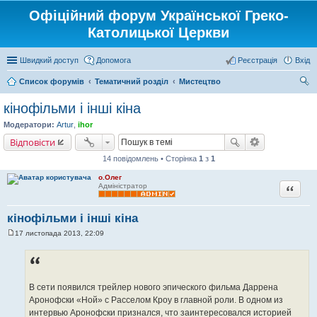
Офіційний форум Української Греко-
Католицької Церкви
Швидкий доступ
Допомога
Реєстрація
Вхід
Список форумів
Тематичний розділ
Мистецтво
ош
кінофільми і інші кіна
ук
Модератори:
Artur
,
ihor
Відповісти
14 повідомлень • Сторінка
1
з
1
о.Олег
Цитата
Адміністратор
кінофільми і інші кіна
17 листопада 2013, 22:09
П
о
в
і
д
о
В сети появился трейлер нового эпического фильма Даррена
м
л
Аронофски «Ной» с Расселом Кроу в главной роли. В одном из
е
интервью Аронофски признался, что заинтересовался историей
н