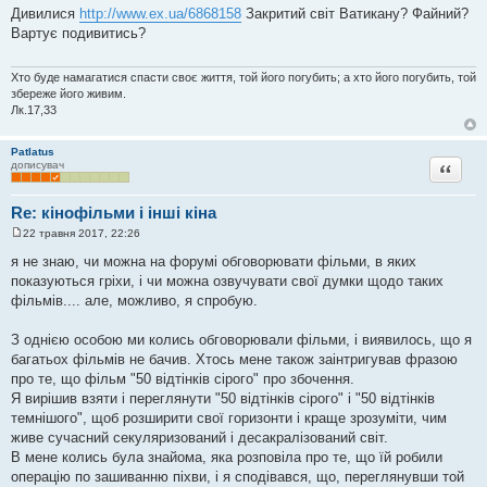
о
Дивилися
http://www.ex.ua/6868158
Закритий світ Ватикану? Файний?
в
Вартує подивитись?
і
д
о
м
Хто буде намагатися спасти своє життя, той його погубить; а хто його погубить, той
л
збереже його живим.
е
Лк.17,33
н
н
я
Patlatus
Цитата
дописувач
Re: кінофільми і інші кіна
22 травня 2017, 22:26
П
о
я не знаю, чи можна на форумі обговорювати фільми, в яких
в
показуються гріхи, і чи можна озвучувати свої думки щодо таких
і
д
фільмів.... але, можливо, я спробую.
о
м
л
З однією особою ми колись обговорювали фільми, і виявилось, що я
е
багатьох фільмів не бачив. Хтось мене також заінтригував фразою
н
н
про те, що фільм "50 відтінків сірого" про збочення.
я
Я вирішив взяти і переглянути "50 відтінків сірого" і "50 відтінків
темнішого", щоб розширити свої горизонти і краще зрозуміти, чим
живе сучасний секуляризований і десакралізований світ.
В мене колись була знайома, яка розповіла про те, що їй робили
операцію по зашиванню піхви, і я сподівався, що, переглянувши той