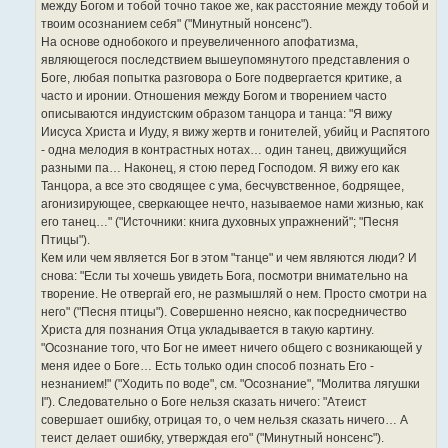
между Богом и тобой точно такое же, как расстояние между тобой и
твоим осознанием себя" ("Минутный нонсенс").
На основе однобокого и преувеличенного апофатизма,
являющегося последствием вышеупомянутого представления о
Боге, любая попытка разговора о Боге подвергается критике, а
часто и иронии. Отношения между Богом и творением часто
описываются индуистским образом танцора и танца: "Я вижу
Иисуса Христа и Иуду, я вижу жертв и гонителей, убийц и Распятого
- одна мелодия в контрастных нотах… один танец, движущийся
разными па… Наконец, я стою перед Господом. Я вижу его как
Танцора, а все это сводящее с ума, бесчувственное, бодрящее,
агонизирующее, сверкающее нечто, называемое нами жизнью, как
его танец…" ("Источники: книга духовных упражнений"; "Песня
Птицы").
Кем или чем является Бог в этом "танце" и чем являются люди? И
снова: "Если ты хочешь увидеть Бога, посмотри внимательно на
творение. Не отвергай его, не размышляй о нем. Просто смотри на
него" ("Песня птицы"). Совершенно неясно, как посредничество
Христа для познания Отца укладывается в такую картину.
"Осознание того, что Бог не имеет ничего общего с возникающей у
меня идее о Боге… Есть только один способ познать Его -
незнанием!" ("Ходить по воде", см. "Осознание", "Молитва лягушки
I"). Следовательно о Боге нельзя сказать ничего: "Атеист
совершает ошибку, отрицая то, о чем нельзя сказать ничего… А
теист делает ошибку, утверждая его" ("Минутный нонсенс").