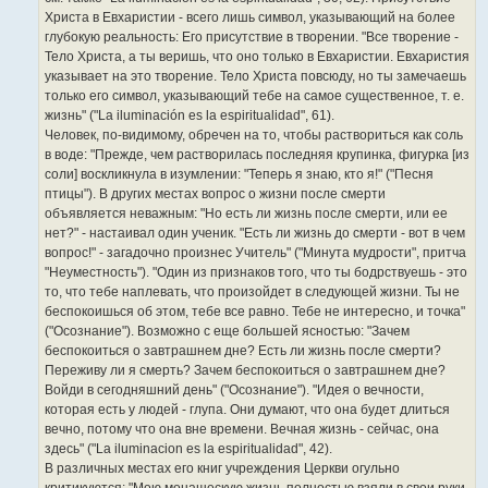
Христа в Евхаристии - всего лишь символ, указывающий на более
глубокую реальность: Его присутствие в творении. "Все творение -
Тело Христа, а ты веришь, что оно только в Евхаристии. Евхаристия
указывает на это творение. Тело Христа повсюду, но ты замечаешь
только его символ, указывающий тебе на самое существенное, т. е.
жизнь" ("La iluminación es la espiritualidad", 61).
Человек, по-видимому, обречен на то, чтобы раствориться как соль
в воде: "Прежде, чем растворилась последняя крупинка, фигурка [из
соли] воскликнула в изумлении: "Теперь я знаю, кто я!" ("Песня
птицы"). В других местах вопрос о жизни после смерти
объявляется неважным: "Но есть ли жизнь после смерти, или ее
нет?" - настаивал один ученик. "Есть ли жизнь до смерти - вот в чем
вопрос!" - загадочно произнес Учитель" ("Минута мудрости", притча
"Неуместность"). "Один из признаков того, что ты бодрствуешь - это
то, что тебе наплевать, что произойдет в следующей жизни. Ты не
беспокоишься об этом, тебе все равно. Тебе не интересно, и точка"
("Осознание"). Возможно с еще большей ясностью: "Зачем
беспокоиться о завтрашнем дне? Есть ли жизнь после смерти?
Переживу ли я смерть? Зачем беспокоиться о завтрашнем дне?
Войди в сегодняшний день" ("Осознание"). "Идея о вечности,
которая есть у людей - глупа. Они думают, что она будет длиться
вечно, потому что она вне времени. Вечная жизнь - сейчас, она
здесь" ("La iluminacion es la espiritualidad", 42).
В различных местах его книг учреждения Церкви огульно