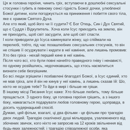
Ця ж головна героїня, чинить гріх, вступаючи в дошлюбні сексуальні
стосунки і губить в певному сенсі гідність Божої дочки, улюбленої
Божої дитини, коли погоджується на приниження і побиття свого тіла,
яке є храмом Святого Духа.
Але хто який, щоб його чи її судити? Є Бог Отець, Син і Дух Святий,
що є Суддя і Відкупитель. Хоча коли Ісус приходить на землю, він
не приходить, щоб світ засудити, але щоб світ спасти.
І коли приводили до Ісуса каменувати жінку, що спіймали на
перелюбі, тобто, під час позашлюбних сексуальних стосунків, то він
не спішив її осуджувати і кидати в неї каміння, але лишень промовив:
Хто без гріха - нехай перший кине в неї камінь.
Після чого всі, хто були повні начебто праведного гніву і ненависті,
по одному розійшлись, недочекавшись, що хтось насмілиться
визнати себе безгрішним.
Бо всі люди згрішили і позбавлені благодаті Божої, а Ісус єдиний, хто
не мав гріха, але й він не кинув у неї камінь, а лишень сказав їй: Шо,
ніхто не осудив тебе? То йди в мирі і більше не гріши.
В іншому місці Писання Ісус каже: Хто більше любить, тому більше
прощається. З одного боку, ця головна героїня грішить, а з іншого
боку, намагається подарувати любов головному герою, щоправда, в
досить чудернацький спосіб.
Думаю, цей фільм, взагалі, ці два фільми - це фільми про трагедію
двох людей. Трагедію скаліченої душі мільярдера, узалежненого від
збочених звичок, кого ніхто не запросив на 12 кроків звільнення від
будь-яких залежностей; і трагедію співзалежної особи, яка