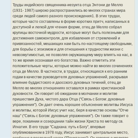
Труды индийского священника-иезуита отца Энтони де Мелло
(1931- 1987) широко распространились во многих странах мира
среди людей самого разного происхождения1. В этих трудах,
которые часто составлены в форме коротких притч, написанных в
доступной и легкой для чтения форме, отец де Мелло собрал
крупицы восточной мудрости, которые могут быть полезными для
достижения самоконтроля, для избавления от стремлений и
привязанностей, мешающих нам быть по-настоящему свободными,
для борьбы с эгоизмом и для отношения к трудностям жизни с
невозмутимостью, не позволяя окружающему миру влиять на нас, в
то же время осознавая его богатства. Важно отметить эти
положительные черты, которые можно найти во многих сочинениях
отца де Мелло. В частности, в трудах, относящихся к его ранним
годам в качестве руководителя духовных упражнений, раскрывая
влияние буддистского и даосского духовных течений, отец де
Мелло во многих отношениях оставался в рамках христианской
духовности. Он говорит об ожидании в молчании и молитве
пришествия Духа, чистого дара Отца ("Связь с Богом: духовные
упражнения"). Он дает очень хорошее объяснение молитвы Иисуса
и молитвы, которой Иисус учит нас, беря в качестве основы "Отче
наш" ("Связь с Богом: духовные упражнения"). Он также говорит о
вере, покаянии и созерцании тайн жизни Христа по методу св.
Игнатия. В его труде "Садхана: путь к Богу", впервые
опубликованном в 1978 году, Иисус занимает центральное место,