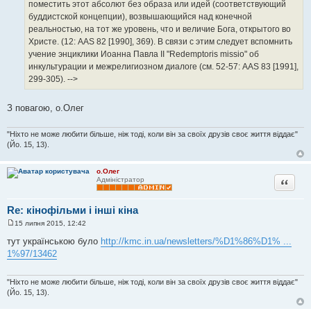
поместить этот абсолют без образа или идей (соответствующий
буддистской концепции), возвышающийся над конечной
реальностью, на тот же уровень, что и величие Бога, открытого во
Христе. (12: AAS 82 [1990], 369). В связи с этим следует вспомнить
учение энциклики Иоанна Павла II "Redemptoris missio" об
инкультурации и межрелигиозном диалоге (см. 52-57: AAS 83 [1991],
299-305). -->
З повагою, о.Олег
"Ніхто не може любити більше, ніж тоді, коли він за своїх друзів своє життя віддає"
(Йо. 15, 13).
о.Олег
Цитата
Адміністратор
Re: кінофільми і інші кіна
15 липня 2015, 12:42
П
о
тут українською було
http://kmc.in.ua/newsletters/%D1%86%D1% ...
в
1%97/13462
і
д
о
м
"Ніхто не може любити більше, ніж тоді, коли він за своїх друзів своє життя віддає"
л
(Йо. 15, 13).
е
н