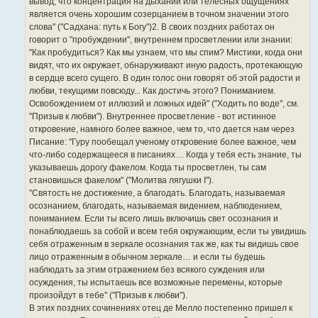
вывод, что концентрация на дыхании или телесных ощущениях
является очень хорошим созерцанием в точном значении этого
слова" ("Садхана: путь к Богу")2. В своих поздних работах он
говорит о "пробуждении", внутреннем просветлении или знании:
"Как пробудиться? Как мы узнаем, что мы спим? Мистики, когда они
видят, что их окружает, обнаруживают иную радость, протекающую
в сердце всего сущего. В один голос они говорят об этой радости и
любви, текущими повсюду... Как достичь этого? Пониманием.
Освобождением от иллюзий и ложных идей" ("Ходить по воде", см.
"Призыв к любви"). Внутреннее просветление - вот истинное
откровение, намного более важное, чем то, что дается нам через
Писание: "Гуру пообещал ученому откровение более важное, чем
что-либо содержащееся в писаниях… Когда у тебя есть знание, ты
указываешь дорогу факелом. Когда ты просветлен, ты сам
становишься факелом" ("Молитва лягушки I").
"Святость не достижение, а благодать. Благодать, называемая
осознанием, благодать, называемая видением, наблюдением,
пониманием. Если ты всего лишь включишь свет осознания и
понаблюдаешь за собой и всем тебя окружающим, если ты увидишь
себя отраженным в зеркале осознания так же, как ты видишь свое
лицо отраженным в обычном зеркале… и если ты будешь
наблюдать за этим отражением без всякого суждения или
осуждения, ты испытаешь все возможные перемены, которые
произойдут в тебе" ("Призыв к любви").
В этих поздних сочинениях отец де Мелло постепенно пришел к