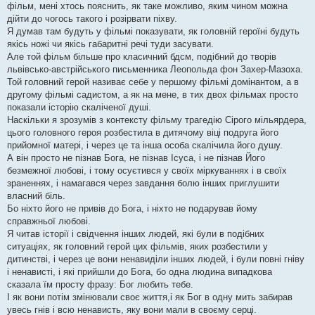
фільм, мені хтось пояснить, як таке можливо, яким чином можна
дійти до чогось такого і розірвати піхву.
Я думав там будуть у фільмі показувати, як головній героїні будуть
якісь ножі чи якісь габаритні речі туди засувати.
Але той фільм більше про класичний бдсм, подібний до творів
львівсько-австрійського письменника Леопольда фон Захер-Мазоха.
Той головний герой називає себе у першому фільмі домінантом, а в
другому фільмі садистом, а як на мене, в тих двох фільмах просто
показали історію скаліченої душі.
Наскільки я зрозумів з контексту фільму трагедію Сірого мільярдера,
цього головного героя розбестила в дитячому віці подруга його
прийомної матері, і через це та інша особа скалічила його душу.
А він просто не пізнав Бога, не пізнав Ісуса, і не пізнав Його
безмежної любові, і тому осуєтився у своїх міркуваннях і в своїх
зраненнях, і намагався через завдання болю інших приглушити
власний біль.
Бо ніхто його не привів до Бога, і ніхто не подарував йому
справжньої любові.
Я читав історії і свідчення інших людей, які були в подібних
ситуаціях, як головний герой цих фільмів, яких розбестили у
дитинстві, і через це вони ненавиділи інших людей, і були повні гніву
і ненависті, і які прийшли до Бога, бо одна людина випадкова
сказала їм просту фразу: Бог любить тебе.
І як вони потім змінювали своє життя,і як Бог в одну мить забирав
увесь гнів і всю ненависть, яку вони мали в своєму серці.