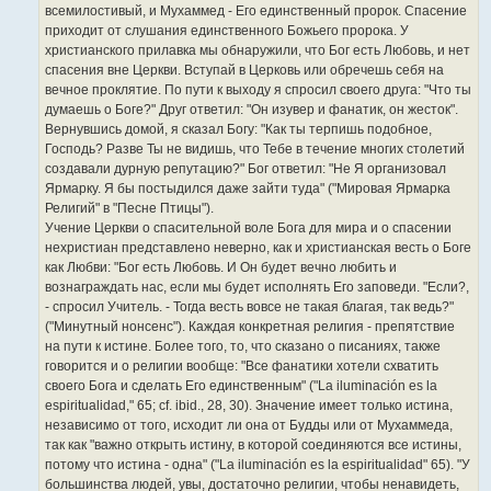
всемилостивый, и Мухаммед - Его единственный пророк. Спасение
приходит от слушания единственного Божьего пророка. У
христианского прилавка мы обнаружили, что Бог есть Любовь, и нет
спасения вне Церкви. Вступай в Церковь или обречешь себя на
вечное проклятие. По пути к выходу я спросил своего друга: "Что ты
думаешь о Боге?" Друг ответил: "Он изувер и фанатик, он жесток".
Вернувшись домой, я сказал Богу: "Как ты терпишь подобное,
Господь? Разве Ты не видишь, что Тебе в течение многих столетий
создавали дурную репутацию?" Бог ответил: "Не Я организовал
Ярмарку. Я бы постыдился даже зайти туда" ("Мировая Ярмарка
Религий" в "Песне Птицы").
Учение Церкви о спасительной воле Бога для мира и о спасении
нехристиан представлено неверно, как и христианская весть о Боге
как Любви: "Бог есть Любовь. И Он будет вечно любить и
вознаграждать нас, если мы будет исполнять Его заповеди. "Если?,
- спросил Учитель. - Тогда весть вовсе не такая благая, так ведь?"
("Минутный нонсенс"). Каждая конкретная религия - препятствие
на пути к истине. Более того, то, что сказано о писаниях, также
говорится и о религии вообще: "Все фанатики хотели схватить
своего Бога и сделать Его единственным" ("La iluminación es la
espiritualidad," 65; cf. ibid., 28, 30). Значение имеет только истина,
независимо от того, исходит ли она от Будды или от Мухаммеда,
так как "важно открыть истину, в которой соединяются все истины,
потому что истина - одна" ("La iluminación es la espiritualidad" 65). "У
большинства людей, увы, достаточно религии, чтобы ненавидеть,