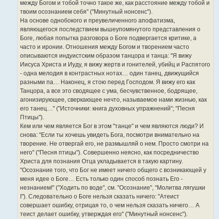
между Богом и тобой точно такое же, как расстояние между тобой и
твоим осознанием себя" ("Минутный нонсенс").
На основе однобокого и преувеличенного апофатизма,
являющегося последствием вышеупомянутого представления о
Боге, любая попытка разговора о Боге подвергается критике, а
часто и иронии. Отношения между Богом и творением часто
описываются индуистским образом танцора и танца: "Я вижу
Иисуса Христа и Иуду, я вижу жертв и гонителей, убийц и Распятого
- одна мелодия в контрастных нотах… один танец, движущийся
разными па… Наконец, я стою перед Господом. Я вижу его как
Танцора, а все это сводящее с ума, бесчувственное, бодрящее,
агонизирующее, сверкающее нечто, называемое нами жизнью, как
его танец…" ("Источники: книга духовных упражнений"; "Песня
Птицы").
Кем или чем является Бог в этом "танце" и чем являются люди? И
снова: "Если ты хочешь увидеть Бога, посмотри внимательно на
творение. Не отвергай его, не размышляй о нем. Просто смотри на
него" ("Песня птицы"). Совершенно неясно, как посредничество
Христа для познания Отца укладывается в такую картину.
"Осознание того, что Бог не имеет ничего общего с возникающей у
меня идее о Боге… Есть только один способ познать Его -
незнанием!" ("Ходить по воде", см. "Осознание", "Молитва лягушки
I"). Следовательно о Боге нельзя сказать ничего: "Атеист
совершает ошибку, отрицая то, о чем нельзя сказать ничего… А
теист делает ошибку, утверждая его" ("Минутный нонсенс").