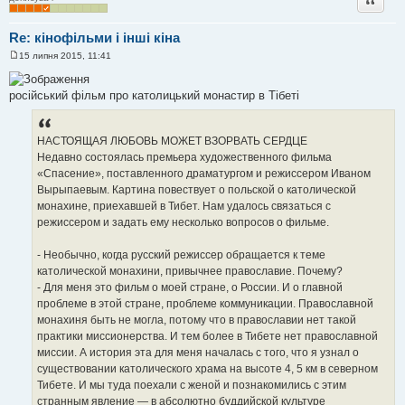
Re: кінофільми і інші кіна
15 липня 2015, 11:41
П
о
в
російський фільм про католицький монастир в Тібеті
і
д
о
м
л
НАСТОЯЩАЯ ЛЮБОВЬ МОЖЕТ ВЗОРВАТЬ СЕРДЦЕ
е
Недавно состоялась премьера художественного фильма
н
н
«Спасение», поставленного драматургом и режиссером Иваном
я
Вырыпаевым. Картина повествует о польской о католической
монахине, приехавшей в Тибет. Нам удалось связаться с
режиссером и задать ему несколько вопросов о фильме.
- Необычно, когда русский режиссер обращается к теме
католической монахини, привычнее православие. Почему?
- Для меня это фильм о моей стране, о России. И о главной
проблеме в этой стране, проблеме коммуникации. Православной
монахиня быть не могла, потому что в православии нет такой
практики миссионерства. И тем более в Тибете нет православной
миссии. А история эта для меня началась с того, что я узнал о
существовании католического храма на высоте 4, 5 км в северном
Тибете. И мы туда поехали с женой и познакомились с этим
странным явление — в абсолютно буддийской культуре