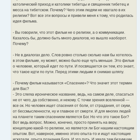
католический приход и католики тибетцы и священник тибетец и
месса на тибетском. Почему? Чего этим людям не хватало в их
религии? Вот все эти вопросы и привели меня к тому, что родилась
идея фильма.
- Вы говорили, что этот фильм не о религии, а о коммуникации.
Казалось бы, должно быть много диалогов, но вышло наоборот.
Почему?
- Не в диалогах дело. Слов ровно столько сколько нам бы хотелось
в этом фильме, ну может, можно было еще чуть меньше. Это фильм
о человеке, который идет по пути. И посвящается он тем, кто знает,
что такое идти по пути. Перед этими людьми я снимаю шляпу.
- Почему фильм называется «Спасение»? Что значит этот термин
для Вас?
- Это слегка ироническое название, ведь, на самом деле, спасаться
не от чего, да собственно, и некому. С точки зрения вселенной —
все ок. Но человек ищет спасения от боли, от страдания, от скуки,
от бессмысленности, ну и главное от смерти. И для многих людей
на планете таким спасением является Бог. Но что это такое Бог?
Вот ведь вопрос. Можно, конечно, просто принять на веру,
концепцию какой-то религии, но является ли Бог нашим настоящим
опытом. Вот, наверное, именно этого опыта-то и ищут настоящие
искатели, опыта познания Бога. И это путь. И хвала тем безумцам,