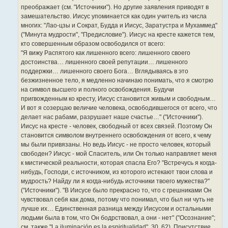
преображает (см. "Источники"). Но другие заявления приводят в
замешательство. Иисус упоминается как один учитель из числа
многих: "Лао-цзы и Сократ, Будда и Иисус, Заратустра и Мухаммед"
("Минута мудрости", "Предисловие"). Иисус на кресте кажется тем,
кто совершенным образом освободился от всего:
"Я вижу Распятого как лишенного всего: лишенного своего
достоинства… лишенного своей репутации… лишенного
поддержки… лишенного своего Бога… Вглядываясь в это
безжизненное тело, я медленно начинаю понимать, что я смотрю
на символ высшего и полного освобождения. Будучи
пригвожденным ко кресту, Иисус становится живым и свободным…
И вот я созерцаю величие человека, освободившегося от всего, что
делает нас рабами, разрушает наше счастье…" ("Источники").
Иисус на кресте - человек, свободный от всех связей. Поэтому Он
становится символом внутреннего освобождения от всего, к чему
мы были привязаны. Но ведь Иисус - не просто человек, который
свободен? Иисус - мой Спаситель, или Он только направляет меня
к мистической реальности, которая спасла Его? "Встречусь я когда-
нибудь, Господи, с источником, из которого истекают твои слова и
мудрость? Найду ли я когда-нибудь источники твоего мужества?"
("Источники"). "В Иисусе было прекрасно то, что с грешниками Он
чувствовал себя как дома, потому что понимал, что был ни чуть не
лучше их… Единственная разница между Иисусом и остальными
людьми была в том, что Он бодрствовал, а они - нет" ("Осознание";
см. также "La iluminación es la espiritualidad", 30, 62). Присутствие