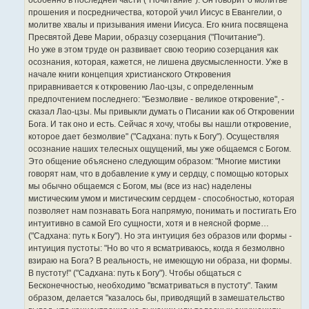
особенно в последней части ("Почитание"). Он говорит о молитве
прошения и посредничества, которой учил Иисус в Евангелии, о
молитве хвалы и призывания имени Иисуса. Его книга посвящена
Пресвятой Деве Марии, образцу созерцания ("Почитание").
Но уже в этом труде он развивает свою теорию созерцания как
осознания, которая, кажется, не лишена двусмысленности. Уже в
начале книги концепция христианского Откровения
приравнивается к откровению Лао-цзы, с определенным
предпочтением последнего: "Безмолвие - великое откровение", -
сказал Лао-цзы. Мы привыкли думать о Писании как об Откровении
Бога. И так оно и есть. Сейчас я хочу, чтобы вы нашли откровение,
которое дает безмолвие" ("Садхана: путь к Богу"). Осуществляя
осознание наших телесных ощущений, мы уже общаемся с Богом.
Это общение объяснено следующим образом: "Многие мистики
говорят нам, что в добавление к уму и сердцу, с помощью которых
мы обычно общаемся с Богом, мы (все из нас) наделены
мистическим умом и мистическим сердцем - способностью, которая
позволяет нам познавать Бога напрямую, понимать и постигать Его
интуитивно в самой Его сущности, хотя и в неясной форме…
("Садхана: путь к Богу"). Но эта интуиция без образов или формы -
интуиция пустоты: "Но во что я всматриваюсь, когда я безмолвно
взираю на Бога? В реальность, не имеющую ни образа, ни формы.
В пустоту!" ("Садхана: путь к Богу"). Чтобы общаться с
Бесконечностью, необходимо "всматриваться в пустоту". Таким
образом, делается "казалось бы, приводящий в замешательство