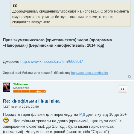
Добродушному священнику угрожают на исповеди. С этого момента
ему придется вступить в битву с темными силами, которые
сгущаются вокруг него.
Приз экуменического (христианского) жюри (программа
«Панорама») (Берлинский кинофестиваль, 2014 год)
Джерело
http://www.kinopoisk.ru/film/666951/
Хороші релігійні книги по теології, біблеїстиці
http://esxatos.com/books
ShMariam
Цитата
Модератор
Re: кінофільми і інші кіна
27 жовтня 2014, 20:56
П
о
Порадьте гарні фільми для перегляду на
МД
для віку від 10 до 25+
в
і
. Щоб фільми тривали не довго (принаймні, щоб були серії із
д
завершеним сюжетом), до 1,5 год , були цікаві і християнські
о
м
(повчальні). Не сумні і не страшні! (виняток хіба "Страсті")