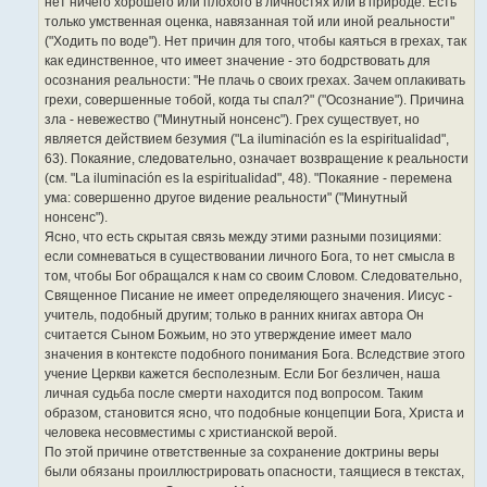
нет ничего хорошего или плохого в личностях или в природе. Есть
только умственная оценка, навязанная той или иной реальности"
("Ходить по воде"). Нет причин для того, чтобы каяться в грехах, так
как единственное, что имеет значение - это бодрствовать для
осознания реальности: "Не плачь о своих грехах. Зачем оплакивать
грехи, совершенные тобой, когда ты спал?" ("Осознание"). Причина
зла - невежество ("Минутный нонсенс"). Грех существует, но
является действием безумия ("La iluminación es la espiritualidad",
63). Покаяние, следовательно, означает возвращение к реальности
(см. "La iluminación es la espiritualidad", 48). "Покаяние - перемена
ума: совершенно другое видение реальности" ("Минутный
нонсенс").
Ясно, что есть скрытая связь между этими разными позициями:
если сомневаться в существовании личного Бога, то нет смысла в
том, чтобы Бог обращался к нам со своим Словом. Следовательно,
Священное Писание не имеет определяющего значения. Иисус -
учитель, подобный другим; только в ранних книгах автора Он
считается Сыном Божьим, но это утверждение имеет мало
значения в контексте подобного понимания Бога. Вследствие этого
учение Церкви кажется бесполезным. Если Бог безличен, наша
личная судьба после смерти находится под вопросом. Таким
образом, становится ясно, что подобные концепции Бога, Христа и
человека несовместимы с христианской верой.
По этой причине ответственные за сохранение доктрины веры
были обязаны проиллюстрировать опасности, таящиеся в текстах,