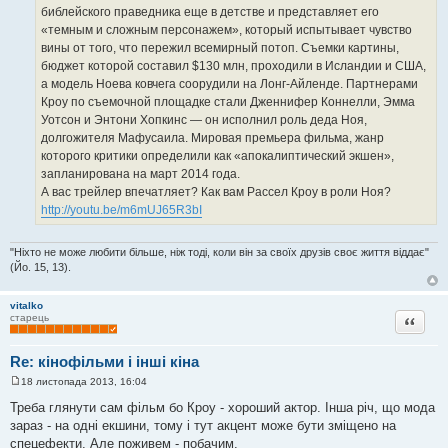
н
библейского праведника еще в детстве и представляет его
я
«темным и сложным персонажем», который испытывает чувство
вины от того, что пережил всемирный потоп. Съемки картины,
бюджет которой составил $130 млн, проходили в Исландии и США,
а модель Ноева ковчега соорудили на Лонг-Айленде. Партнерами
Кроу по съемочной площадке стали Дженнифер Коннелли, Эмма
Уотсон и Энтони Хопкинс — он исполнил роль деда Ноя,
долгожителя Мафусаила. Мировая премьера фильма, жанр
которого критики определили как «апокалиптический экшен»,
запланирована на март 2014 года.
А вас трейлер впечатляет? Как вам Рассел Кроу в роли Ноя?
http://youtu.be/m6mUJ65R3bI
"Ніхто не може любити більше, ніж тоді, коли він за своїх друзів своє життя віддає"
(Йо. 15, 13).
vitalko
Цитата
старець
Re: кінофільми і інші кіна
18 листопада 2013, 16:04
П
о
Треба глянути сам фільм бо Кроу - хороший актор. Інша річ, що мода
в
зараз - на одні екшини, тому і тут акцент може бути зміщено на
і
д
спецефекти. Але поживем - побачим.