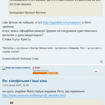
об этом сказано.
Беседовал Михаил Фатеев
сам фільм не найшов, а тут
http://gaudete.ru/vyrypayev/
є його
трейлер
існує якась офіцфйна реакція Церкви на поєднання християнської
молитви з дзен-медитацією?
Слава Ісусу Христу.
"Молитва є зустріччю з Богом. Милостиня - зустріччю з ближнім. Піст - це зустріч з
самим собою".
Блаженнійший Любомир Гузар
о.Олег
Цитата
Адміністратор
Re: кінофільми і інші кіна
15 липня 2015, 12:02
П
о
на щось подібне Магістеріум видавав Ноту застереження
в
http://www.unavoce.ru/library/cdf_demello.html
і
д
о
м