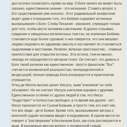
достаточно посмотреть прямо на мир. О Боге ничего не может быть
сказано, единственное знание - это незнание. Ставить вопрос о
Его существование уже нонсенс. Этот радикальный апофатизм
ведет даже к отрицанию того, что Библия содержит истинные
высказывания о Боге. Слова Писания - указания, служащие только
для того, чтобы вести человека к молчанию. В других отрывках,
суждение о священных религиозных текстах, не исключая Библию,
становится еще более суровым: о них говорится, что они мешают
людям следовать их здравому смыслу и заставляют их становиться
недалекими и жестокими. Религии, включая христианство, - главные
препятствия для открытия истины. Эта истина, тем не менее,
никогда не определяется автором точно. Он считает, что думать о
Боге твоей религии как единственном - просто фанатизм. "Бог"
считается космической реальностью, неопределенной и
вездесущей; личная природа Бога игнорируется и практически
отрицается.
Отец де Мелло высоко ценит Иисуса, чьим "учеником" он себя
объявляет. Но он считает Иисуса учителем наравне с другими.
Единственное отличие от других людей в том, что Иисус
"бодрствует" и полностью свободен, в то время как другие - нет.
Иисус признается не Сыном Божьим, а просто тем, кто учит нас,
что все люди - дети Божьи. Кроме того, высказывания автора о
конечной судьбе человека вводят в недоумение. В одном месте он
говорит о "растворении" в безличном Боге, как соль растворяется в
воде. В различных местах вопрос о посмертной судьбе