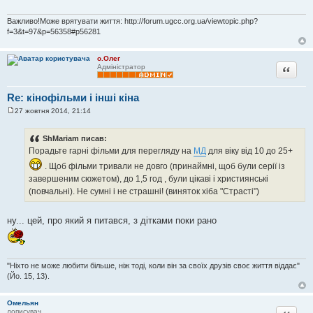
л
е
н
Важливо!Може врятувати життя: http://forum.ugcc.org.ua/viewtopic.php?
н
f=3&t=97&p=56358#p56281
я
о.Олег
Цитата
Адміністратор
Re: кінофільми і інші кіна
27 жовтня 2014, 21:14
П
о
в
ShMariam писав:
і
Порадьте гарні фільми для перегляду на
МД
для віку від 10 до 25+
д
о
. Щоб фільми тривали не довго (принаймні, щоб були серії із
м
л
завершеним сюжетом), до 1,5 год , були цікаві і християнські
е
(повчальні). Не сумні і не страшні! (виняток хіба "Страсті")
н
н
я
ну... цей, про який я питався, з дітками поки рано
"Ніхто не може любити більше, ніж тоді, коли він за своїх друзів своє життя віддає"
(Йо. 15, 13).
Омельян
Цитата
дописувач