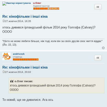
о.Олег
Цитата
Адміністратор
Re: кінофільми і інші кіна
27 жовтня 2014, 16:35
П
о
хтось дивився ірландський фільм 2014 року Голгофа (Calvary)?
в
ОООО
і
д
о
м
"Ніхто не може любити більше, ніж тоді, коли він за своїх друзів своє життя віддає"
л
(Йо. 15, 13).
е
н
н
andrivovk
я
Цитата
старець
Re: кінофільми і інші кіна
27 жовтня 2014, 20:02
П
о
в
о.Олег писав:
і
хтось дивився ірландський фільм 2014 року Голгофа (Calvary)?
д
о
ОООО
м
л
е
То новий, ще не дивилися. Ага ось
н
н
я