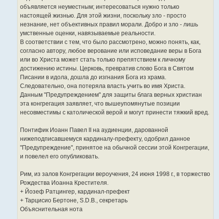
объявляется неуместным; интересоваться нужно только
настоящей жизнью. Для этой жизни, поскольку зло - просто
незнание, нет объективных правил морали. Добро и зло - лишь
умственные оценки, навязываемые реальности.
В соответствии с тем, что было рассмотрено, можно понять, как,
согласно автору, любое верование или исповедание веры в Бога
или во Христа может стать только препятствием к личному
достижению истины. Церковь, превратив слово Бога в Святом
Писании в идола, дошла до изгнания Бога из храма.
Следовательно, она потеряла власть учить во имя Христа.
Данным "Предупреждением" для защиты блага верных христиан
эта конгрегация заявляет, что вышеупомянутые позиции
несовместимы с католической верой и могут принести тяжкий вред.
Понтифик Иоанн Павел II на аудиенции, дарованной
нижеподписавшемуся кардиналу-префекту, одобрил данное
"Предупреждение", принятое на обычной сессии этой Конгрегации,
и повелел его опубликовать.
Рим, из залов Конгрегации вероучения, 24 июня 1998 г., в торжество
Рождества Иоанна Крестителя.
+ Йозеф Ратцингер, кардинал-префект
+ Тарцисио Бертоне, S.D.B., секретарь
Объяснительная нота