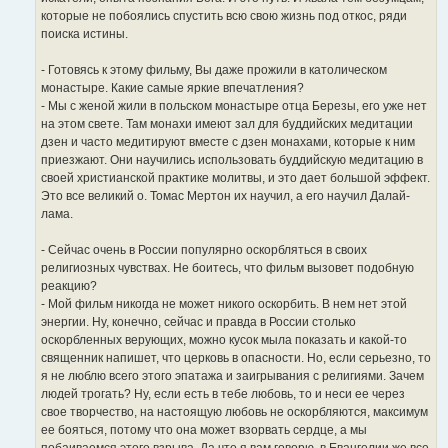
которые не побоялись спустить всю свою жизнь под откос, ряди
поиска истины.
- Готовясь к этому фильму, Вы даже прожили в католическом
монастыре. Какие самые яркие впечатления?
- Мы с женой жили в польском монастыре отца Березы, его уже нет
на этом свете. Там монахи имеют зал для буддийских медитации
дзен и часто медитируют вместе с дзен монахами, которые к ним
приезжают. Они научились использовать буддийскую медитацию в
своей христианской практике молитвы, и это дает большой эффект.
Это все великий о. Томас Мертон их научил, а его научил Далай-
лама.
- Сейчас очень в России популярно оскорбляться в своих
религиозных чувствах. Не боитесь, что фильм вызовет подобную
реакцию?
- Мой фильм никогда не может никого оскорбить. В нем нет этой
энергии. Ну, конечно, сейчас и правда в России столько
оскорбленных верующих, можно кусок мыла показать и какой-то
священник напишет, что церковь в опасности. Но, если серьезно, то
я не люблю всего этого эпатажа и заигрывания с религиями. Зачем
людей трогать? Ну, если есть в тебе любовь, то и неси ее через
свое творчество, на настоящую любовь не оскорбляются, максимум
ее бояться, потому что она может взорвать сердце, а мы
побаиваемся этого взрыва. Да что я вам говорю, в Евангелии же все