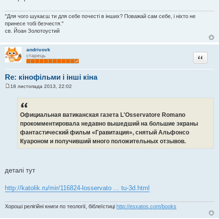
о
м
л
"Для чого шукаєш ти для себе почесті в інших? Поважай сам себе, і ніхто не
е
принесе тобі безчестя."
н
св. Йоан Золотоустий
н
я
andrivovk
Цитата
старець
Re: кінофільми і інші кіна
18 листопада 2013, 22:02
П
о
в
і
д
Официальная ватиканская газета L'Osservatore Romano
о
прокомментировала недавно вышедший на большие экраны
м
л
фантастический фильм «Гравитация», снятый Альфонсо
е
Куароном и получивший много положительных отзывов.
н
н
я
деталі тут
http://katolik.ru/mir/116824-losservato ... tu-3d.html
Хороші релігійні книги по теології, біблеїстиці
http://esxatos.com/books