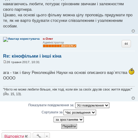
намагаючись любити, потурає гріховним звичкам і залежностям
свого партнера.
Цікаво, на основі цього фільму можна цілу проповідь придумати про
те, як не варто будувати стосунки співзалежним і узалежненим
особам.
о.Олег
Цитата
Адміністратор
Re: кінофільми і інші кіна
26 травня 2017, 10:31
П
о
ага - так і бачу Реколекційні Науки на основі описаного вар`ятства
в
і
ОООО
д
о
м
"Ніхто не може любити більше, ніж тоді, коли він за своїх друзів своє життя віддає"
л
(Йо. 15, 13).
е
н
н
Показувати повідомлення за:
я
Сортувати за
Відповісти