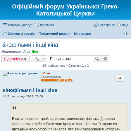
Офіційний форум Української Греко-
Католицької Церкви
Швидкий доступ
Допомога
Реєстрація
Вхід
Список форумів
Тематичний розділ
Мистецтво
ош
кінофільми і інші кіна
ук
Модератори:
Artur
,
ihor
Відповісти
14 повідомлень • Сторінка
1
з
1
о.Олег
Цитата
Адміністратор
кінофільми і інші кіна
17 листопада 2013, 22:09
П
о
в
і
д
о
В сети появился трейлер нового эпического фильма Даррена
м
л
Аронофски «Ной» с Расселом Кроу в главной роли. В одном из
е
интервью Аронофски признался, что заинтересовался историей
н