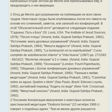
написанных отцом Энтони де Мелло или приписываемых ему, и
предупредить о них верующих.
1 Отец де Мелло дал разрешение на публикацию не всех своих
трудов. Некоторые труды были опубликованы после его смерти на
основе его сочинений, заметок, или записей его конференций. В
этой "Объяснительной ноте" цитируются следующие издания:
"Садхана: Путь к Богу" (St. Louis, USA: The Institute of Jesuit Sources,
1978); "Песня птицы" (Anand, India: Gujarat Sahitya Prakash, 1982);
"Источники: книга духовных упражнений" (Anand, India: Gujarat
Sahitya Prakash, 1984); "Минута мудрости" (Anand, India: Gujarat
Sahitya Prakash, 1985); "La iluminación es la espiritualidad": Curso
completo de autoliberación interior" в "Vida Nueva" (1987) pp. 27/1583
- 66/1622; "Молитва лягушки" в 2-х томах. (Anand, India: Gujarat
Sahitya Prakash, 1989); "Осознание" (London: Fount Paperbacks,
1990); "Общение с Богом: конференции духовных упражнений"
(Anand, India: Gujarat Sahitya Prakash, 1990); "Призыв к любви:
медитации" (Anand, India: Gujarat Sahitya Prakash, 1991); "Caminhar
sobre as aguas: Quebre o ídolo" (Sao Paulo, Brazil: Edicoes Loyola,
1992), английский перевод "Ходить по воде" (New York: Crossroad,
1998); "Минутный нонсенс" (Anand, India: Gujarat Sahitya Prakash,
1992).
2 Послание Конгрегации вероучения о некоторых аспектах
христианской медитации "Orationis formas" (15 октября 1989 г.)
говорит о подобных идеях: "Тем не менее другие решаются