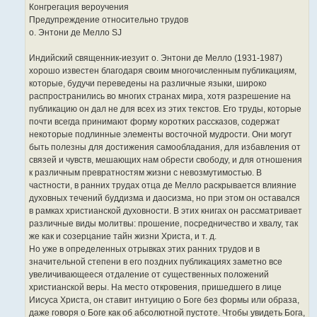
л
Конгрегация вероучения
е
Предупреждение относительно трудов
н
н
о. Энтони де Мелло SJ
я
Индийский священник-иезуит о. Энтони де Мелло (1931-1987)
хорошо известен благодаря своим многочисленным публикациям,
которые, будучи переведены на различные языки, широко
распространились во многих странах мира, хотя разрешение на
публикацию он дал не для всех из этих текстов. Его труды, которые
почти всегда принимают форму коротких рассказов, содержат
некоторые подлинные элементы восточной мудрости. Они могут
быть полезны для достижения самообладания, для избавления от
связей и чувств, мешающих нам обрести свободу, и для отношения
к различным превратностям жизни с невозмутимостью. В
частности, в ранних трудах отца де Мелло раскрывается влияние
духовных течений буддизма и даосизма, но при этом он оставался
в рамках христианской духовности. В этих книгах он рассматривает
различные виды молитвы: прошение, посредничество и хвалу, так
же как и созерцание тайн жизни Христа, и т. д.
Но уже в определенных отрывках этих ранних трудов и в
значительной степени в его поздних публикациях заметно все
увеличивающееся отдаление от существенных положений
христианской веры. На место откровения, пришедшего в лице
Иисуса Христа, он ставит интуицию о Боге без формы или образа,
даже говоря о Боге как об абсолютной пустоте. Чтобы увидеть Бога,