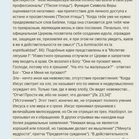
критикуются: "Мою монашескую жизнь полностью взяли в свои руки
профессионалы" ("Песня птицы"). Функция Символа Веры
оценивается негативно - как препятствие для личного доступа к
истине и просветлению ("Песня птицы"). "Когда тебе уже не нужно
придерживаться слов Библии, тогда она становится для тебя чем-
то прекрасным, являющим жизнь и свое послание. Печально, что
официальная Церковь посвятила себя созданию идола, ограждая
ее, защищая ее, приземляя ее, и при этом не смогла увидеть, каков
в же в действительности ее смысл" ("La iluminación es la
espiritualidad", 66). Подобные идеи представлены и в "Молитве
лягушки I": "Известного грешника отлучили от Церкви и запретили
ему входить в храм. Он возопил к Богу: "Они не пускают меня,
Господи, потому что я грешник". "На что ты жалуешься?" - ответил
Бог - "Они и Меня не пускают!"
Зло - ничто иное как невежество, отсутствие просветления: "Когда
Иисус смотрит на зло, он называет его по имени и недвусмысленно
осуждает его. Только там, где я вижу злобу, Он видит невежество…
"Отче! Прости им, ибо не знают, что делают" [Лк. 23,34]"
("Источники"). Этот текст, конечно же, не отражает полного учения
Иисуса о зле мира и о грехе. Иисус принимал грешников с
величайшим милосердием, но Он не отрицал их грех. Наоборот, он
призывал их к обращению. В других отрывках мы находим еще
более радикальные заявления: "Никакая вещь не является
хорошей или плохой, но таковыми делает ее мышление" ("Минута
мудрости", притча "Предвзятое суждение"). "В действительности