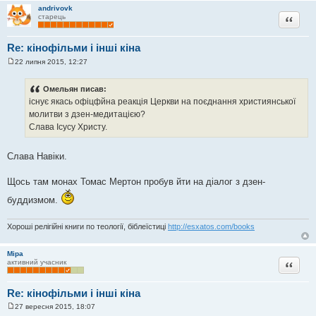
н
andrivovk
я
Цитата
старець
Re: кінофільми і інші кіна
22 липня 2015, 12:27
П
о
в
Омельян писав:
і
існує якась офіцфйна реакція Церкви на поєднання християнської
д
о
молитви з дзен-медитацією?
м
Слава Ісусу Христу.
л
е
н
н
Слава Навіки.
я
Щось там монах Томас Мертон пробув йти на діалог з дзен-
буддизмом.
Хороші релігійні книги по теології, біблеїстиці
http://esxatos.com/books
Міра
Цитата
активний учасник
Re: кінофільми і інші кіна
27 вересня 2015, 18:07
П