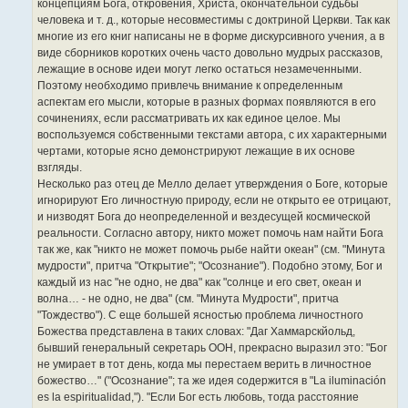
концепциям Бога, откровения, Христа, окончательной судьбы
человека и т. д., которые несовместимы с доктриной Церкви. Так как
многие из его книг написаны не в форме дискурсивного учения, а в
виде сборников коротких очень часто довольно мудрых рассказов,
лежащие в основе идеи могут легко остаться незамеченными.
Поэтому необходимо привлечь внимание к определенным
аспектам его мысли, которые в разных формах появляются в его
сочинениях, если рассматривать их как единое целое. Мы
воспользуемся собственными текстами автора, с их характерными
чертами, которые ясно демонстрируют лежащие в их основе
взгляды.
Несколько раз отец де Мелло делает утверждения о Боге, которые
игнорируют Его личностную природу, если не открыто ее отрицают,
и низводят Бога до неопределенной и вездесущей космической
реальности. Согласно автору, никто может помочь нам найти Бога
так же, как "никто не может помочь рыбе найти океан" (см. "Минута
мудрости", притча "Открытие"; "Осознание"). Подобно этому, Бог и
каждый из нас "не одно, не два" как "солнце и его свет, океан и
волна… - не одно, не два" (см. "Минута Мудрости", притча
"Тождество"). С еще большей ясностью проблема личностного
Божества представлена в таких словах: "Даг Хаммарскйольд,
бывший генеральный секретарь ООН, прекрасно выразил это: "Бог
не умирает в тот день, когда мы перестаем верить в личностное
божество…" ("Осознание"; та же идея содержится в "La iluminación
es la espiritualidad,"). "Если Бог есть любовь, тогда расстояние