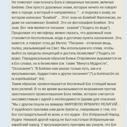
Не помогают нам познать Бога и священные писания, включая
Библию. Они просто дорожные знаки, которые ничего не говорят
мне о городе, в который я направляюсь: "…я подхожу к знаку, на
котором написано "Бомбей"… Этот знак не Бомбей! Фактически, он
даже не напоминает Бомбей. Это не фотография Бомбея. Это
знак. Вот чем являются писания - знаком" ("Ходить по воде").
Продолжая эту метафору, можно сказать, что дорожный знак
становится бесполезным, когда я достигаю пункта назначения. Это,
кажется, и говорит отец де Мелло: "Писание - отличная вещь,
палец, указывающий на Свет. Мы используем его слова, чтобы
выйти за пределы концепций и достичь безмолвия" ("Ходить по
воде). Парадоксальным образом Божье Откровение выражается не
в Его словах, но в безмолвии (см. также "Минута Мудрости",
"Осознание"). "В Библии нам указан только путь, как и в
мусульманских, буддистских и других писаниях" ("La iluminación es
la espiritualidad", 64).
Таким образом, провозглашается безличный Бог, стоящий выше
всех религий. В то же время высказываются возражения против
христианского провозглашения Бога любви, которое считается
несовместимым с идеей о необходимости Церкви для спасения:
"Мы с другом пошли на ярмарку. МИРОВУЮ ЯРМАРКУ РЕЛИГИЙ…
У иудейского прилавка нам дали буклеты, говорившие о том, что
Бог сострадательный ко всем, и что иудеи - Его Избранный Народ.
Иудеи. Никакой другой народ не был настолько Избранным как
еврейский народ. У мусульманского прилавка мы узнали, что Бог