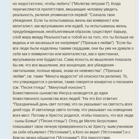
но недостаточно, чтобы любить" ("Молитва лягушки I"). Когда
перечисляются препятствия, мешающие человеку увидеть
реальность, религия упоминается первой: "Сначала твои
убеждения. Если ты испытываешь жизнь как коммунист или
капиталист, как мусульманин или иудей, ты испытываешь жизнь
предубежденным, необъективным образом; существует барьер,
слой жира между Реальностью и тобой из-за того, что ты больше не
видишь и не касаешься ее напрямую" ("Призыв к любви"). "Если бы
все люди были наделены такими сердцами, они бы уже не думали о
себе как о коммунистах или капиталистах, как о христианах,
мусульманах или буддистах. Сама ясность их мышления показала
бы им, что все мышление, все концепции, все убеждения -
светильники, полные мрака, знаки их невежества". ("Призыв к
любви"; см. также "Минута мудрости" об опасностях религии). То,
что утверждается о религии, также говорится конкретно о писаниях
(см. "Песня птицы", "Минутный нонсенс").
Божественное сыновство Иисуса низводится до идеи
божественного сыновства всех людей: "На что Бог ответил:
"Праздничный день свят потому, что он указывает на святость всех
дней года. И святилище свято потому, что указывает на освящение
всех мест. Потому и Христос родился, чтобы показать, что все люди
- сыны Божьи" ("Песня птицы"). Отец де Мелло безусловно
показывает свою личную приверженность ко Христу, чьим учеником
он себя объявляет ("Источники"), в Кого он верит ("Источники") и с
Кем он лично общается ("Источники"). Его присутствие