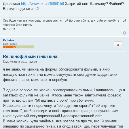
о
Дивилися
http://www.ex.ua/6868158
Закритий світ Ватикану? Файний?
в
Вартує подивитись?
і
д
о
м
Хто буде намагатися спасти своє життя, той його погубить; а хто його погубить, той
л
збереже його живим.
е
Лк.17,33
н
н
я
Patlatus
Цитата
дописувач
Re: кінофільми і інші кіна
22 травня 2017, 22:26
П
о
я не знаю, чи можна на форумі обговорювати фільми, в яких
в
показуються гріхи, і чи можна озвучувати свої думки щодо таких
і
д
фільмів.... але, можливо, я спробую.
о
м
л
З однією особою ми колись обговорювали фільми, і виявилось, що я
е
багатьох фільмів не бачив. Хтось мене також заінтригував фразою
н
н
про те, що фільм "50 відтінків сірого" про збочення.
я
Я вирішив взяти і переглянути "50 відтінків сірого" і "50 відтінків
темнішого", щоб розширити свої горизонти і краще зрозуміти, чим
живе сучасний секуляризований і десакралізований світ.
В мене колись була знайома, яка розповіла про те, що їй робили
операцію по зашиванню піхви, і я сподівався, що, переглянувши той