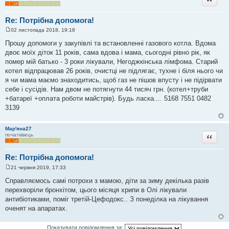
е
н
н
Re: Потрібна допомога!
я
02 листопада 2018, 19:18
П
о
Прошу допомоги у закупівлі та встановленні газового котла. Вдома
в
двоє моїх діток 11 років, сама вдова і мама, сьогодні рівно рік, як
і
д
помер мій батько - 3 роки лікували, Негоджкінська лімфома. Старий
о
котел відпрацював 26 років, очистці не підлягає, тухне і біля нього чи
м
л
я чи мама маємо знаходитись, щоб газ не пішов впусту і не підірвати
е
себе і сусідів. Нам двом не потягнути 44 тисяч грн. (котел+труби
н
н
+батареї +оплата роботи майстрів). Будь ласка.... 5168 7551 0482
я
3139
Мар'яна27
Цитата
початківець
Re: Потрібна допомога!
21 червня 2019, 17:33
П
о
Справляємось самі потрохи з мамою, діти за зиму декілька разів
в
перехворіли бронхітом, цього місяця хрипи в Олі лікували
і
д
антибіотиками, поміг третій-Цефодокс.. З понеділка на лікування
о
оченят на апаратах.
м
л
е
н
Показувати повідомлення за: