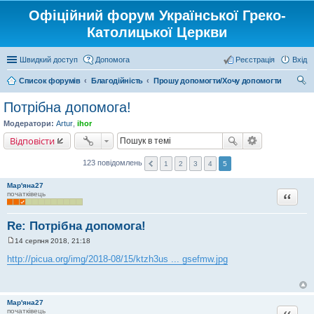
Офіційний форум Української Греко-
Католицької Церкви
Швидкий доступ
Допомога
Реєстрація
Вхід
Список форумів
Благодійність
Прошу допомогти/Хочу допомогти
ош
Потрібна допомога!
ук
Модератори:
Artur
,
ihor
Відповісти
123 повідомлень
1
2
3
4
5
Мар'яна27
Цитата
початківець
Re: Потрібна допомога!
14 серпня 2018, 21:18
П
о
http://picua.org/img/2018-08/15/ktzh3us ... gsefmw.jpg
в
і
д
о
м
Мар'яна27
л
Цитата
початківець