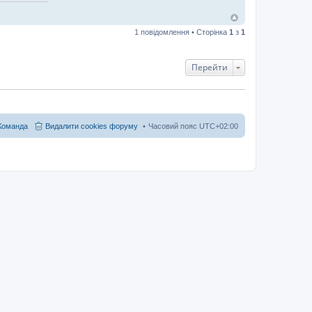
1 повідомлення • Сторінка
1
з
1
Перейти
Команда
Видалити cookies форуму
Часовий пояс
UTC+02:00