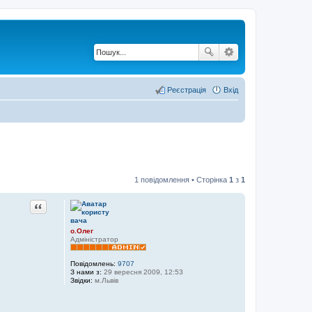
Реєстрація
Вхід
1 повідомлення • Сторінка
1
з
1
Цитата
о.Олег
Адміністратор
Повідомлень:
9707
З нами з:
29 вересня 2009, 12:53
Звідки:
м.Львів