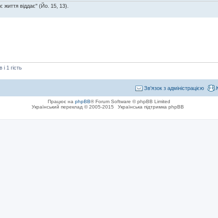
є життя віддає" (Йо. 15, 13).
і 1 гість
Зв'язок з адміністрацією
Працює на
phpBB
® Forum Software © phpBB Limited
Український переклад © 2005-2015
Українська підтримка phpBB