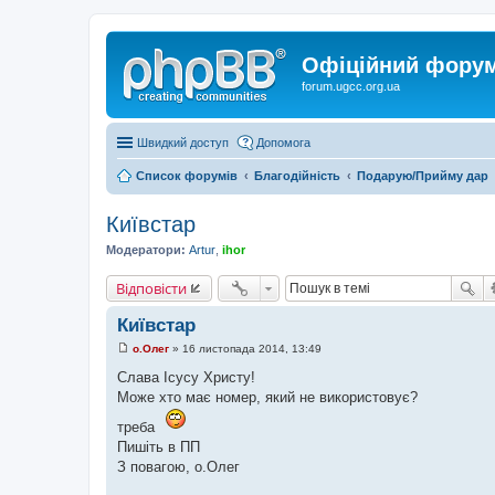
Офіційний форум 
forum.ugcc.org.ua
Швидкий доступ
Допомога
Список форумів
Благодійність
Подарую/Прийму дар
Київстар
Модератори:
Artur
,
ihor
Відповісти
Київстар
о.Олег
»
16 листопада 2014, 13:49
П
о
Слава Ісусу Христу!
в
Може хто має номер, який не використовує?
і
д
треба
о
м
Пишіть в ПП
л
З повагою, о.Олег
е
н
н