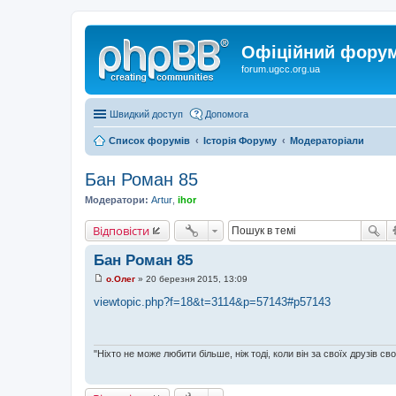
Офіційний форум 
forum.ugcc.org.ua
Швидкий доступ
Допомога
Список форумів
Історія Форуму
Модераторіали
Бан Роман 85
Модератори:
Artur
,
ihor
Відповісти
Бан Роман 85
о.Олег
»
20 березня 2015, 13:09
П
о
viewtopic.php?f=18&t=3114&p=57143#p57143
в
і
д
о
м
"Ніхто не може любити більше, ніж тоді, коли він за своїх друзів сво
л
е
н
н