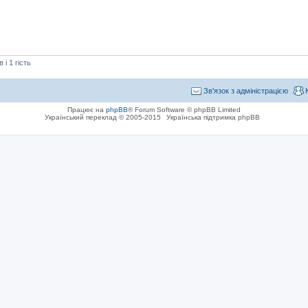
і 1 гість
Зв'язок з адміністрацією
Працює на
phpBB
® Forum Software © phpBB Limited
Український переклад © 2005-2015
Українська підтримка phpBB