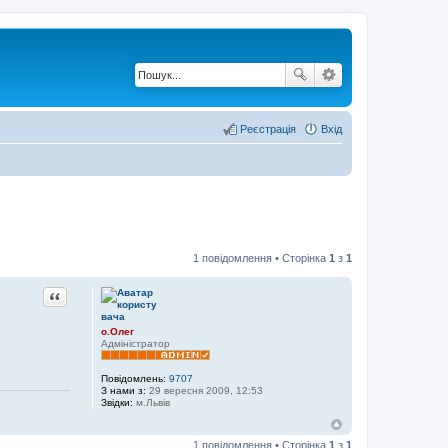
Реєстрація
Вхід
1 повідомлення • Сторінка
1
з
1
Цитата
о.Олег
Адміністратор
Повідомлень:
9707
З нами з:
29 вересня 2009, 12:53
Звідки:
м.Львів
1 повідомлення • Сторінка
1
з
1