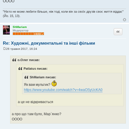
ОООО
"Ніхто не може любити більше, ніж тоді, коли він за своїх друзів своє життя віддає"
(Йо. 15, 13).
ShMariam
Цитата
Модератор
Re: Художні, документальні та інші фільми
26 травня 2017, 16:24
П
о
в
о.Олег писав:
і
д
Patlatus писав:
о
м
л
ShMariam писав:
е
н
Як вам мультик?
н
я
https://www.youtube.com/watch?v=4waOSyUcKA0
а це не відкривається
а про що там було, Мар`янко?
ОООО