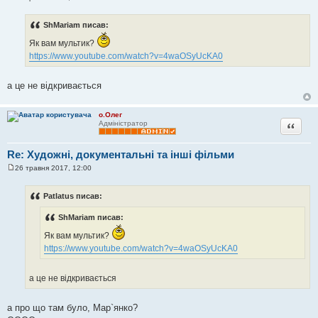
П
о
в
ShMariam писав:
і
д
Як вам мультик?
о
м
https://www.youtube.com/watch?v=4waOSyUcKA0
л
е
н
а це не відкривається
н
я
о.Олег
Цитата
Адміністратор
Re: Художні, документальні та інші фільми
26 травня 2017, 12:00
П
о
в
Patlatus писав:
і
д
ShMariam писав:
о
м
л
Як вам мультик?
е
https://www.youtube.com/watch?v=4waOSyUcKA0
н
н
я
а це не відкривається
а про що там було, Мар`янко?