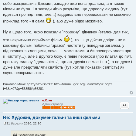
себе асоціювати з Джеммі, занадто вже вона ідеальна, а я такою
ніколи не була. І я завжди чітко розуміла, що дорослу людину (тут
йдеться про підлітків, але...) кардинально перевиховати не можливо
(приклад того - я сама
), або дуже рідко можливо.
Ну а щодо того, якою показали "побожну" дівчинку (еталон для тих,
хто некритично сприймає фільм
), то... що дійсно добре - не в
кожному фільмі побачиш "зразок" чистоти (у поведінці загалом, у
відносинах з хлопцями, хоча... - моментами, я би посперечалася про
її чистоту...), але з другого боку, є певні перекоси (про плаття до п'ят,
про таку сильну "ідеальність", що аж друзів не має і т.п.), а це дуже і
дуже зле представляти святість (тут хотіли показати святість) як
якусь ненормальність.
Важливо!Може врятувати життя: http://forum.ugcc.org.ua/viewtopic.php?
f=3&t=97&p=56358#p56281
о.Олег
Цитата
Адміністратор
Re: Художні, документальні та інші фільми
31 березня 2016, 22:36
П
о
в
ShMariam писав: