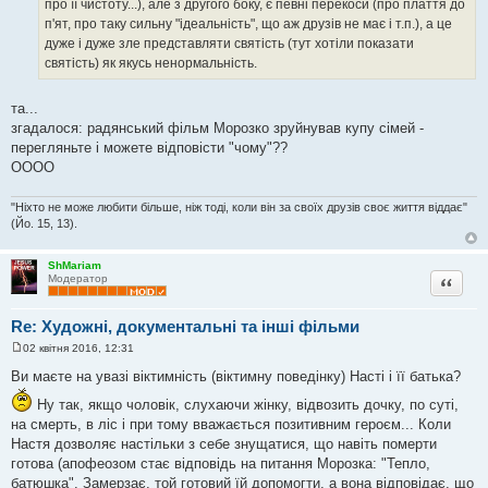
про її чистоту...), але з другого боку, є певні перекоси (про плаття до
п'ят, про таку сильну "ідеальність", що аж друзів не має і т.п.), а це
дуже і дуже зле представляти святість (тут хотіли показати
святість) як якусь ненормальність.
та...
згадалося: радянський фільм Морозко зруйнував купу сімей -
перегляньте і можете відповісти "чому"??
ОООО
"Ніхто не може любити більше, ніж тоді, коли він за своїх друзів своє життя віддає"
(Йо. 15, 13).
ShMariam
Цитата
Модератор
Re: Художні, документальні та інші фільми
02 квітня 2016, 12:31
П
о
Ви маєте на увазі віктимність (віктимну поведінку) Насті і її батька?
в
і
Ну так, якщо чоловік, слухаючи жінку, відвозить дочку, по суті,
д
на смерть, в ліс і при тому вважається позитивним героєм... Коли
о
м
Настя дозволяє настільки з себе знущатися, що навіть померти
л
готова (апофеозом стає відповідь на питання Морозка: "Тепло,
е
н
батюшка". Замерзає, той готовий їй допомогти, а вона відповідає, що