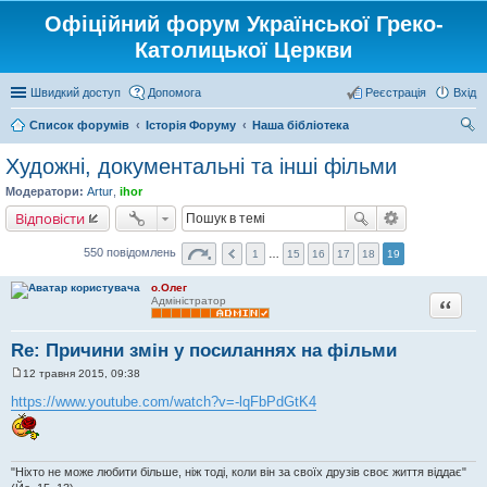
Офіційний форум Української Греко-
Католицької Церкви
Швидкий доступ
Допомога
Реєстрація
Вхід
Список форумів
Історія Форуму
Наша бібліотека
ош
Художні, документальні та інші фільми
ук
Модератори:
Artur
,
ihor
Відповісти
550 повідомлень
1
…
15
16
17
18
19
о.Олег
Цитата
Адміністратор
Re: Причини змін у посиланнях на фільми
12 травня 2015, 09:38
П
о
https://www.youtube.com/watch?v=-lqFbPdGtK4
в
і
д
о
м
"Ніхто не може любити більше, ніж тоді, коли він за своїх друзів своє життя віддає"
л