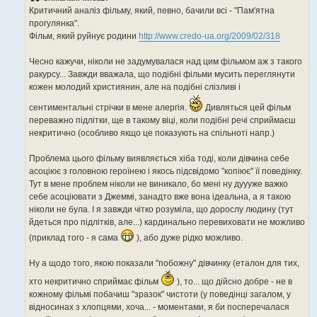
і
Критичний аналіз фільму, який, певно, бачили всі - "Пам'ятна
д
о
прогулянка".
м
Фільм, який руйнує родини
http://www.credo-ua.org/2009/02/318
л
е
н
Чесно кажучи, ніколи не задумувалася над цим фільмом аж з такого
н
я
ракурсу... Завжди вважала, що подібні фільми мусить переглянути
кожен молодий християнин, але на подібні слізливі і
сентиментальні стрічки в мене алергія.
Дивляться цей фільм
переважно підлітки, ще в такому віці, коли подібні речі сприймаєш
некритично (особливо якщо це показують на спільноті напр.)
Проблема цього фільму виявляється хіба тоді, коли дівчина себе
асоціює з головною героїнею і якось підсвідомо "копіює" її поведінку.
Тут в мене проблем ніколи не виникало, бо мені ну дуууже важко
себе асоціювати з Джеммі, занадто вже вона ідеальна, а я такою
ніколи не була. І я завжди чітко розуміла, що дорослу людину (тут
йдеться про підлітків, але...) кардинально перевиховати не можливо
(приклад того - я сама
), або дуже рідко можливо.
Ну а щодо того, якою показали "побожну" дівчинку (еталон для тих,
хто некритично сприймає фільм
), то... що дійсно добре - не в
кожному фільмі побачиш "зразок" чистоти (у поведінці загалом, у
відносинах з хлопцями, хоча... - моментами, я би посперечалася