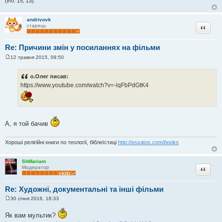
е
(Йо. 15, 13).
н
н
я
andrivovk
Цитата
старець
Re: Причини змін у посиланнях на фільми
12 травня 2015, 09:50
П
о
в
о.Олег писав:
і
https://www.youtube.com/watch?v=-lqFbPdGtK4
д
о
м
л
е
н
н
А, я той бачив
я
Хороші релігійні книги по теології, біблеїстиці
http://esxatos.com/books
ShMariam
Цитата
Модератор
Re: Художні, документальні та інші фільми
30 січня 2016, 18:33
П
о
Як вам мультик?
в
і