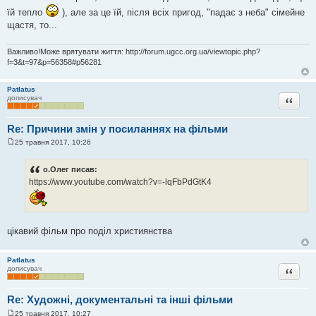
н
я
їй тепло
), але за це їй, після всіх пригод, "падає з неба" сімейне
щастя, то...
Важливо!Може врятувати життя: http://forum.ugcc.org.ua/viewtopic.php?
f=3&t=97&p=56358#p56281
Patlatus
Цитата
дописувач
Re: Причини змін у посиланнях на фільми
25 травня 2017, 10:26
П
о
в
о.Олег писав:
і
https://www.youtube.com/watch?v=-lqFbPdGtK4
д
о
м
л
е
н
цікавий фільм про поділ християнства
н
я
Patlatus
Цитата
дописувач
Re: Художні, документальні та інші фільми
25 травня 2017, 10:27