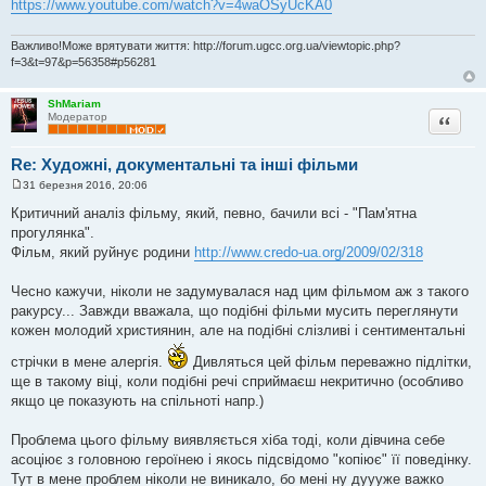
https://www.youtube.com/watch?v=4waOSyUcKA0
д
о
м
Важливо!Може врятувати життя: http://forum.ugcc.org.ua/viewtopic.php?
л
f=3&t=97&p=56358#p56281
е
н
н
я
ShMariam
Цитата
Модератор
Re: Художні, документальні та інші фільми
31 березня 2016, 20:06
П
о
Критичний аналіз фільму, який, певно, бачили всі - "Пам'ятна
в
прогулянка".
і
д
Фільм, який руйнує родини
http://www.credo-ua.org/2009/02/318
о
м
л
Чесно кажучи, ніколи не задумувалася над цим фільмом аж з такого
е
ракурсу... Завжди вважала, що подібні фільми мусить переглянути
н
н
кожен молодий християнин, але на подібні слізливі і сентиментальні
я
стрічки в мене алергія.
Дивляться цей фільм переважно підлітки,
ще в такому віці, коли подібні речі сприймаєш некритично (особливо
якщо це показують на спільноті напр.)
Проблема цього фільму виявляється хіба тоді, коли дівчина себе
асоціює з головною героїнею і якось підсвідомо "копіює" її поведінку.
Тут в мене проблем ніколи не виникало, бо мені ну дуууже важко