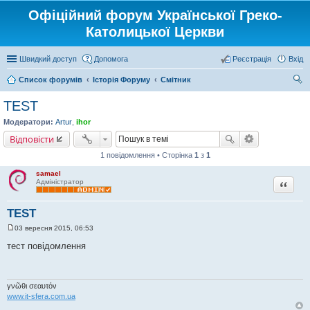
Офіційний форум Української Греко-
Католицької Церкви
Швидкий доступ
Допомога
Реєстрація
Вхід
Список форумів
Історія Форуму
Смітник
ош
TEST
ук
Модератори:
Artur
,
ihor
Відповісти
1 повідомлення • Сторінка
1
з
1
samael
Цитата
Адміністратор
TEST
03 вересня 2015, 06:53
П
о
тест повідомлення
в
і
д
о
м
γνῶθι σεαυτόν
л
www.it-sfera.com.ua
е
н