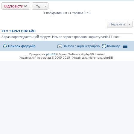
н
Відповісти
я
1 повідомлення • Сторінка
1
з
1
Перейти
ХТО ЗАРАЗ ОНЛАЙН
Зараз переглядають цей форум: Немає зареєстрованих користувачів і 1 гість
Список форумів
Зв'язок з адміністрацією
Команда
Працює на
phpBB
® Forum Software © phpBB Limited
Український переклад © 2005-2015
Українська підтримка phpBB