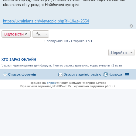
н
ukrainians.ch у розділі Найближчі зустрічі
я
https://ukrainians.ch/viewtopic.php?f=19&t=2554
Відповісти
1 повідомлення • Сторінка
1
з
1
Перейти
ХТО ЗАРАЗ ОНЛАЙН
Зараз переглядають цей форум: Немає зареєстрованих користувачів і 1 гість
Список форумів
Зв'язок з адміністрацією
Команда
Працює на
phpBB
® Forum Software © phpBB Limited
Український переклад © 2005-2015
Українська підтримка phpBB