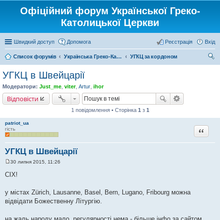
Офіційний форум Української Греко-
Католицької Церкви
Швидкий доступ
Допомога
Реєстрація
Вхід
Список форумів
Українська Греко-Католицька Церква
УГКЦ за кордоном
ош
УГКЦ в Швейцарії
ук
Модератори:
Just_me
,
viter
,
Artur
,
ihor
Відповісти
1 повідомлення • Сторінка
1
з
1
patriot_ua
Цитата
гість
УГКЦ в Швейцарії
30 липня 2015, 11:26
П
о
СІХ!
в
і
д
у містах Zürich, Lausanne, Basel, Bern, Lugano, Fribourg можна
о
відвідати Божественну Літургію.
м
л
е
на жаль народу мало, регулярності нема - більше інфо за сайтом
н