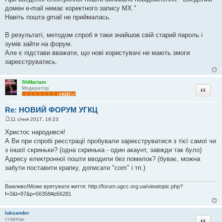
домен e-mail немає коректного запису MX."
Навіть пошта gmail не приймалась.
В результаті, методом спроб я таки знайшов свій старий пароль і
зумів зайти на форум.
Але є підстави вважати, що нові користувачі не мають змоги
зареєструватись.
ShMariam
Цитата
Модератор
Re: НОВИЙ ФОРУМ УГКЦ
11 січня 2017, 19:23
П
о
Христос народився!
в
А Ви при спробі реєстрації пробували зареєструватися з тієї самої чи
і
д
з іншої скриньки? (одна скринька - один акаунт, завжди так було)
о
Адресу електронної пошти вводили без помилок? (буває, можна
м
л
забути поставити крапку, дописати "com" і тп.)
е
н
н
Важливо!Може врятувати життя: http://forum.ugcc.org.ua/viewtopic.php?
я
f=3&t=97&p=56358#p56281
luksander
Цитата
старець