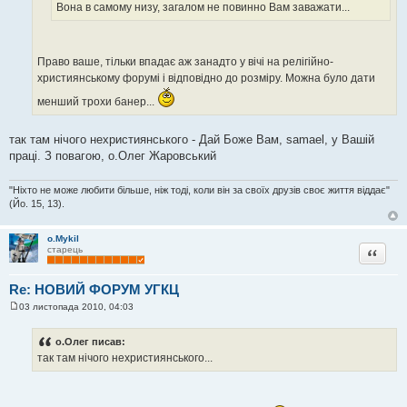
е
Вона в самому низу, загалом не повинно Вам заважати...
н
н
я
Право ваше, тільки впадає аж занадто у вічі на релігійно-
християнському форумі і відповідно до розміру. Можна було дати
менший трохи банер...
так там нічого нехристиянського - Дай Боже Вам, samael, у Вашій
праці. З повагою, о.Олег Жаровський
"Ніхто не може любити більше, ніж тоді, коли він за своїх друзів своє життя віддає"
(Йо. 15, 13).
o.Mykil
Цитата
старець
Re: НОВИЙ ФОРУМ УГКЦ
03 листопада 2010, 04:03
П
о
в
о.Олег писав:
і
так там нічого нехристиянського...
д
о
м
л
е