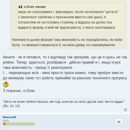
д
о.Олег писав:
о
м
якщо не залогувався і, відповідно, після натискання "цитата"
л
з`являлася табличка з проханням ввести свої дані), я
е
н
потрапляв не на головну сторінку, а відразу на допис (на
н
відкриту форму, в якій міг відписувати), з якого залогувався.
я
Напевне в цьому форумі така можливість не передбачена, бо якби
була, то використовувалася б, на мою думку, по-замовчуванню.
бачите - як я питався, то з відповіді так зрозумів, що це я щось не так
роблю. Тепер, здається, розібрався - дійсно правий я і, якщо існує
така можливість - прошу її реалізувати.
І... перепрошую всіх - мені просто трохи важко, тому пробую звести
до мінімуму свою тут роботу принаймі за рахунок технічного прогресу
З повагою, о.Олег
"Ніхто не може любити більше, ніж тоді, коли він за своїх друзів своє життя віддає"
(Йо. 15, 13).
МиколаМ
Цитата
гість