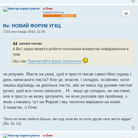
я
о.Олег
Цитата
Адміністратор
Re: НОВИЙ ФОРУМ УГКЦ
03 листопада 2010, 11:36
П
о
в
samael писав:
і
А Ви і зараз можете робити посилання конкретне повідомлення в
д
о
темі.
м
л
Ось так:
Перечитайте Ваше запитання
е
н
н
не розумію. Маєте на увазі, щоб я просто писав самостійно годину і
я
день написаного листа? Але це, власне, і складно, особливо, коли
пишеш відповідь на декілька листів, або не маєш під руками листка/
ручки, щоб все точно записати... Ні - якщо це складно, не настоюю,
але я просто не можу зрозуміти, чи ясно розповів про проблему, з
якою стикаюсь тут на Форумі і яку технічно вирішили на інших.
З повагою, о.Олег
"Ніхто не може любити більше, ніж тоді, коли він за своїх друзів своє життя віддає"
(Йо. 15, 13).
о.Олег