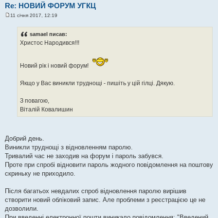
Re: НОВИЙ ФОРУМ УГКЦ
11 січня 2017, 12:19
П
о
в
samael писав:
і
Христос Народився!!!
д
о
м
л
Новий рік і новий форум!
е
н
н
Якщо у Вас виникли труднощі - пишіть у цій гілці. Дякую.
я
З повагою,
Віталій Ковалишин
Добрий день.
Виникли труднощі з відновленням паролю.
Тривалий час не заходив на форум і пароль забувся.
Проте при спробі відновити пароль жодного повідомлення на поштову
скриньку не приходило.
Після багатьох невдалих спроб відновлення паролю вирішив
створити новий обліковий запис. Але проблеми з реєстрацією це не
дозволили.
При введенні електронної пошти виникало повідомлення: "Введений