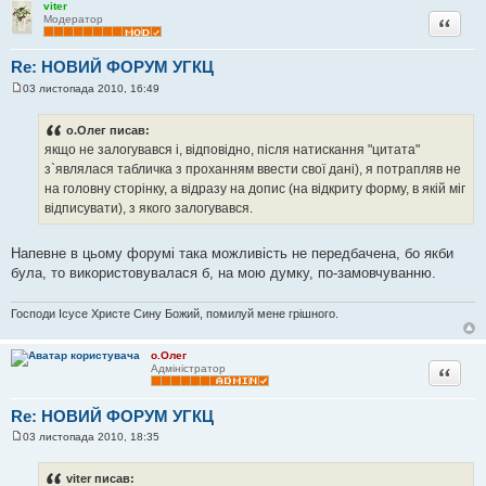
viter
Цитата
Модератор
Re: НОВИЙ ФОРУМ УГКЦ
03 листопада 2010, 16:49
П
о
в
о.Олег писав:
і
якщо не залогувався і, відповідно, після натискання "цитата"
д
о
з`являлася табличка з проханням ввести свої дані), я потрапляв не
м
на головну сторінку, а відразу на допис (на відкриту форму, в якій міг
л
е
відписувати), з якого залогувався.
н
н
я
Напевне в цьому форумі така можливість не передбачена, бо якби
була, то використовувалася б, на мою думку, по-замовчуванню.
Господи Ісусе Христе Сину Божий, помилуй мене грішного.
о.Олег
Цитата
Адміністратор
Re: НОВИЙ ФОРУМ УГКЦ
03 листопада 2010, 18:35
П
о
в
viter писав:
і