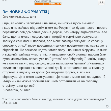
Цитата
Адміністратор
Re: НОВИЙ ФОРУМ УГКЦ
03 листопада 2010, 11:46
П
о
і ще, як колись запитував і не знаю, чи можна щось змінити:
в
якщо я не зайшов під своїм ніком на Форум (так буває часто - просто
і
д
перечитую повідомлення десь в дорозі, без наміру відписувати), але
о
бачу, що на якесь повідомлення потрібно терміново реагувати, я
м
л
записую свій логін і паспорт, але мене завжди викидає на
головну
е
сторінку
, з якої знову доводиться шукати повідомлення, на яке хочу
н
н
відповісти. Це забирає надто багато часу - на інших Форумах, в яких
я
я грішний приймав участь, після введення своїх логіна і пароля (там
була можливість натиснути на "цитата" або "відповідь" навіть, якщо
не залогувався і, відповідно, після натискання "цитата" з`являлася
табличка з проханням ввести свої дані), я потрапляв не на головну
сторінку, а відразу на допис (на відкриту форму, в якій міг
відписувати), з якого залогувався. Це лише в мене такі складності?
Якщо ні - чи можна зробити так, щоб потрапляти не на головну
сторінку, а на допис?
З повагою, о.Олег
"Ніхто не може любити більше, ніж тоді, коли він за своїх друзів своє життя віддає"
(Йо. 15, 13).