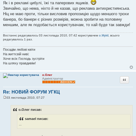
н
Як і в рекламі цибулі, їжі та паперових ящиків.
н
Звичайно, що нема, ніхто й не казав, що реклама антихристиянська.
я
Ніц не маю проти, тільки висловив пропозицію щодо меншого трохи
банера, бо банери є різних розмірів, можна зробити на половину
меншим, але як подобається користувачам, то хай буде так завжди!
Востаннє редагувалось 03 листопада 2010, 07:42 користувачем
o.Mykil
, всього
редагувалось 1 раз.
Посадім любові квіти
На життєвій ниві:
Хоче всіх Господь зустріти
На шляху правдивім!
о.Олег
Цитата
Адміністратор
Re: НОВИЙ ФОРУМ УГКЦ
03 листопада 2010, 07:27
П
о
в
о.Олег писав:
і
д
samael писав:
о
м
...
л
е
н