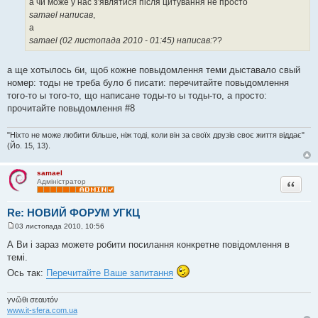
а чи може у нас з'являтися після цитування не просто
н
я
samael написав
,
а
samael (02 листопада 2010 - 01:45) написав:
??
а ще хотылось би, щоб кожне повыдомлення теми дыставало свый
номер: тоды не треба було б писати: перечитайте повыдомлення
того-то ы того-то, що написане тоды-то ы тоды-то, а просто:
прочитайте повыдомлення #8
"Ніхто не може любити більше, ніж тоді, коли він за своїх друзів своє життя віддає"
(Йо. 15, 13).
samael
Цитата
Адміністратор
Re: НОВИЙ ФОРУМ УГКЦ
03 листопада 2010, 10:56
П
о
А Ви і зараз можете робити посилання конкретне повідомлення в
в
темі.
і
д
Ось так:
Перечитайте Ваше запитання
о
м
л
γνῶθι σεαυτόν
е
н
www.it-sfera.com.ua
н