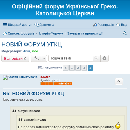
Офіційний форум Української Греко-
Католицької Церкви
Швидкий доступ
Допомога
Реєстрація
Вхід
Список форумів
Історія Форуму
Зауваги та пропозиції
ош
НОВИЙ ФОРУМ УГКЦ
ук
Модератори:
Artur
,
ihor
Відповісти
101 повідомлень
1
2
3
4
о.Олег
Цитата
Адміністратор
Re: НОВИЙ ФОРУМ УГКЦ
02 листопада 2010, 09:51
П
о
в
o.Mykil писав:
і
д
samael писав:
о
м
л
На правах адміністратора форуму залишив свою рекламу